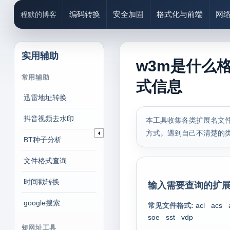
编码转换
安全加固
格式化与前端
网
程默的博客
实用辅助
w3m是什么
常用辅助
式信息
迅雷地址转换
抖音视频去水印
本工具收集各类扩展名文件
方式。遇到自己不清楚的
BT种子分析
文件格式查询
时间戳转换
输入需要查询的扩展
google搜索
常见文件格式:
acl
acs
soe
sst
vdp
短网址工具