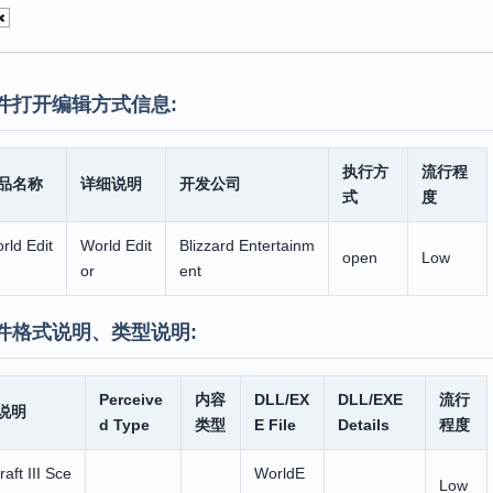
件打开编辑方式信息:
执行方
流行程
品名称
详细说明
开发公司
式
度
rld Edit
World Edit
Blizzard Entertainm
open
Low
or
ent
件格式说明、类型说明:
Perceive
内容
DLL/EX
DLL/EXE
流行
说明
d Type
类型
E File
Details
程度
aft III Sce
WorldE
Low