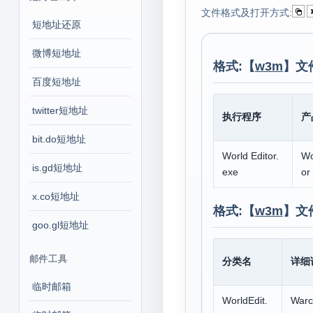
文件格式及打开方式:
短地址还原
微博短地址
格式:【
w3m
】文
百度短地址
twitter短地址
执行程序
产
bit.do短地址
World Editor.
Wo
is.gd短地址
exe
or
x.co短地址
格式:【
w3m
】文
goo.gl短地址
邮件工具
分类名
详细
临时邮箱
WorldEdit.
Warcr