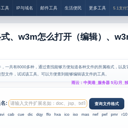
络工具
IP与域名
邮件工具
生活便民
更多工具
5.1支
格式、w3m怎么打开（编辑）、w3
，一共有8000多种，通过查找能够方便知道各种文件的所属格式，以及
类型文件，试试该工具。可以方便查到能够编辑该文件的工具。
雨云：中美港_服务器 5元/月_独
名:
avi
cab
cue
dic
dqy
ffo
hxa
ico
iso
mas
nef
pef
pmr
r10