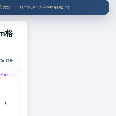
付宝大红包
领券啦,淘宝京东拼多多内部券!
m格
它的打开
立IP
s3z