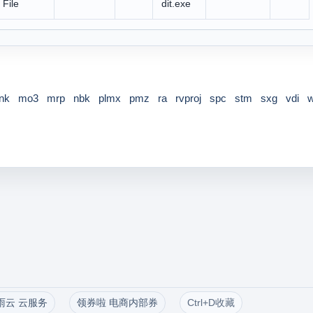
 File
dit.exe
nk
mo3
mrp
nbk
plmx
pmz
ra
rvproj
spc
stm
sxg
vdi
雨云 云服务
领券啦 电商内部券
Ctrl+D收藏