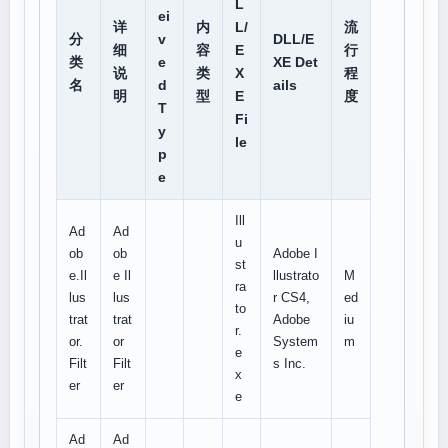
L
ei
详
内
L/
流
分
v
DLL/E
细
容
E
行
类
e
XE Det
说
类
X
程
名
d
ails
明
型
E
度
T
Fi
y
le
p
e
Ill
Ad
Ad
u
ob
ob
Adobe I
st
e.Il
e Il
llustrato
M
ra
lus
lus
r CS4,
ed
to
trat
trat
Adobe
iu
r.
or.
or
System
m
e
Filt
Filt
s Inc.
x
er
er
e
Ad
Ad