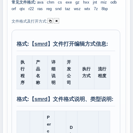
常见文件格式:
ava
chm
cs
exe
gz
hxx
jnt
miz
odb
orf
qtx
r22
ras
reg
snd
taz
wsz
wtx
7z
8bp
文件格式及打开方式:
格式:【
smrd
】文件打开编辑方式信息:
执
产
详
开
行
品
细
发
执行
流行
程
名
说
公
方式
程度
序
称
明
司
格式:【
smrd
】文件格式说明、类型说明:
P
er
D
c