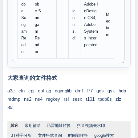
ob
ob
Adobe I
e.
e S
ic
nDesig
M
Sa
an
o
n CS4,
ed
ng
ga
n
Adobe
iu
am
m
s.
System
m
Re
Re
dll
s Incor
ad
ad
porated
er
er
大家查询的文件格式
a3c
cfn
cpj
cpl_aq
dgimglib
dmf
f77
gds
gsk
hdp
mdmp
ns2
ns4
regkey
rsl
sesx
t101
tpdb8s
zlz
89l
其它
常用辅助
迅雷地址转换
抖音视频去水印
BT种子分析
文件格式查询
时间戳转换
google搜索