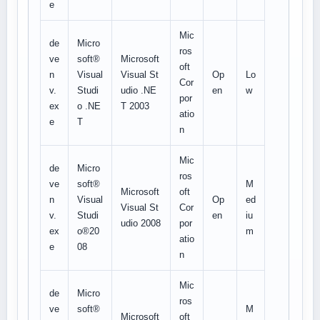
e
Mic
de
Micro
ros
ve
soft®
Microsoft
oft
n
Visual
Visual St
Op
Lo
Cor
v.
Studi
udio .NE
en
w
por
ex
o .NE
T 2003
atio
e
T
n
Mic
de
Micro
ros
ve
soft®
M
Microsoft
oft
n
Visual
Op
ed
Visual St
Cor
v.
Studi
en
iu
udio 2008
por
ex
o®20
m
atio
e
08
n
Mic
de
Micro
ros
ve
soft®
M
Microsoft
oft