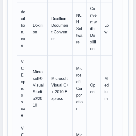
Co
do
NC
nve
xil
Doxillion
H
rt w
lio
Doxilli
Documen
Lo
Sof
ith
n.
on
t Convert
w
twa
Do
ex
er
re
xilli
e
on
V
C
Mic
Micro
E
ros
soft®
Microsoft
M
xp
oft
Visual
Visual C+
Op
ed
re
Cor
Studi
+ 2010 E
en
iu
s
por
o®20
xpress
m
s.
atio
10
ex
n
e
V
C
Mic