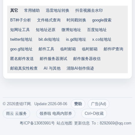
其它
常用辅助
迅雷地址转换
抖音视频去水印
BT种子分析
文件格式查询
时间戳转换
google搜索
短网址工具
短地址还原
微博短地址
百度短地址
twitter短地址
bit.do短地址
is.gd短地址
x.co短地址
goo.gl短地址
邮件工具
临时邮箱
临时邮箱
邮件IP查询
匿名邮件发送
邮件服务器测试
邮件服务器收信
邮箱真实性检查
AI 与其他
清除AI创作痕迹
© 2026查错IT网. Update:2026-08-06
赞助
广告(Ad)
雨云 云服务
领券啦 电商内部券
Ctrl+D收藏
粤ICP备13083991号
站点地图
更新信息
To：
8292669@qq.com