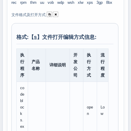
rec
rpm
thm
uu
vob
wdp
wsh
xlw
xps
3gp
8bx
文件格式及打开方式:
格式:【
s
】文件打开编辑方式信息:
执
开
执
流
行
产品
发
行
行
详细说明
程
名称
公
方
程
序
司
式
度
co
de
bl
oc
ope
Lo
k
n
w
s.
ex