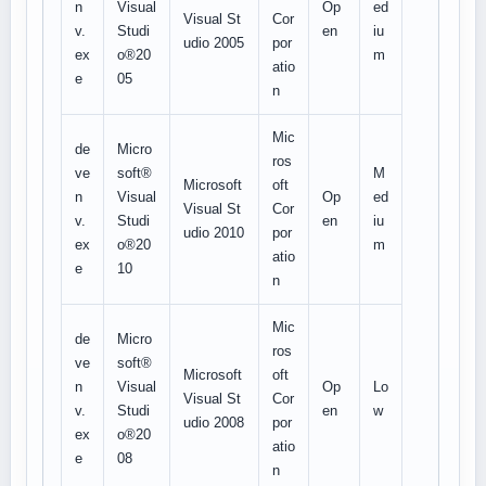
n
Visual
Op
ed
Visual St
Cor
v.
Studi
en
iu
udio 2005
por
ex
o®20
m
atio
e
05
n
Mic
de
Micro
ros
ve
soft®
M
Microsoft
oft
n
Visual
Op
ed
Visual St
Cor
v.
Studi
en
iu
udio 2010
por
ex
o®20
m
atio
e
10
n
Mic
de
Micro
ros
ve
soft®
Microsoft
oft
n
Visual
Op
Lo
Visual St
Cor
v.
Studi
en
w
udio 2008
por
ex
o®20
atio
e
08
n