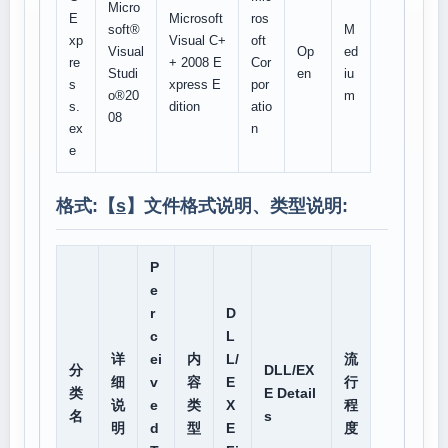
Micro
E
Microsoft
ros
soft®
M
xp
Visual C+
oft
Visual
Op
ed
re
+ 2008 E
Cor
Studi
en
iu
s
xpress E
por
o®20
m
s.
dition
atio
08
ex
n
e
格式:【
s
】文件格式说明、类型说明:
P
e
r
D
c
L
详
ei
内
L/
流
分
DLL/EX
细
v
容
E
行
类
E Detail
说
e
类
X
程
名
s
明
d
型
E
度