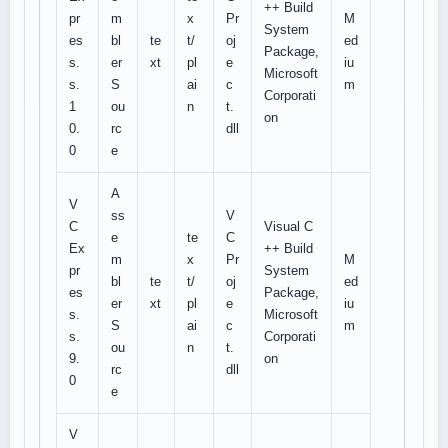
++ Build
pr
m
x
Pr
M
System
es
bl
te
t/
oj
ed
Package,
s.
er
xt
pl
e
iu
Microsoft
s.
S
ai
c
m
Corporati
1
ou
n
t.
on
0.
rc
dll
0
e
A
V
ss
V
C
Visual C
e
te
C
Ex
++ Build
m
x
Pr
M
pr
System
bl
te
t/
oj
ed
es
Package,
er
xt
pl
e
iu
s.
Microsoft
S
ai
c
m
s.
Corporati
ou
n
t.
9.
on
rc
dll
0
e
V