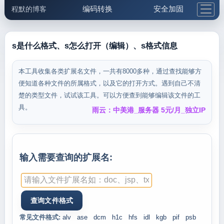
编码转换
安全加固
程默的博客
格式化与前端
网络工具
IP与域名
邮件工具
生活便民
更多工具
s是什么格式、s怎么打开（编辑）、s格式信息
5.1支付宝大红包
本工具收集各类扩展名文件，一共有8000多种，通过查找能够方
便知道各种文件的所属格式，以及它的打开方式。遇到自己不清
楚的类型文件，试试该工具。可以方便查到能够编辑该文件的工
具。
雨云：中美港_服务器 5元/月_独立IP
输入需要查询的扩展名:
常见文件格式:
alv
ase
dcm
h1c
hfs
idl
kgb
pif
psb