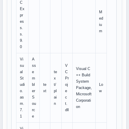
C
Ex
M
pr
ed
es
iu
s.
m
s.
9.
0
Vi
A
su
ss
V
Visual C
al
e
te
C
++ Build
St
m
x
Pr
System
udi
bl
te
t/
oj
Lo
Package,
o.
er
xt
pl
e
w
Microsoft
as
S
ai
c
Corporati
m.
ou
n
t.
on
7.
rc
dll
1
e
Vi