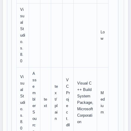
Vi
su
al
St
Lo
udi
w
o.
s.
8.
0
A
Vi
ss
V
su
Visual C
e
te
C
al
++ Build
m
x
Pr
M
St
System
bl
te
t/
oj
ed
udi
Package,
er
xt
pl
e
iu
o.
Microsoft
S
ai
c
m
s.
Corporati
ou
n
t.
8.
on
rc
dll
0