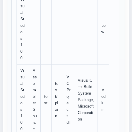
su
al
St
udi
Lo
o.
w
s.
1
0.
0
Vi
A
su
ss
V
Visual C
al
e
te
C
++ Build
St
m
x
Pr
M
System
udi
bl
te
t/
oj
ed
Package,
o.
er
xt
pl
e
iu
Microsoft
s.
S
ai
c
m
Corporati
1
ou
n
t.
on
0.
rc
dll
0
e