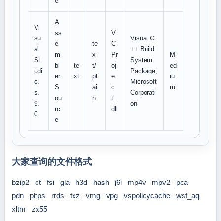
e
A
Vi
ss
V
su
Visual C
e
te
C
al
++ Build
m
x
Pr
M
St
System
bl
te
t/
oj
ed
udi
Package,
er
xt
pl
e
iu
o.
Microsoft
S
ai
c
m
s.
Corporati
ou
n
t.
9.
on
rc
dll
0
e
大家查询的文件格式
bzip2
ct
fsi
gla
h3d
hash
j6i
mp4v
mpv2
pca
pdn
phps
rrds
txz
vmg
vpg
vspolicycache
wsf_aq
xltm
zx55