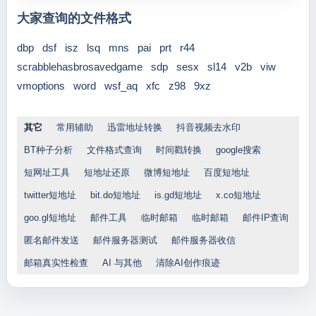
大家查询的文件格式
dbp
dsf
isz
lsq
mns
pai
prt
r44
scrabblehasbrosavedgame
sdp
sesx
sl14
v2b
viw
vmoptions
word
wsf_aq
xfc
z98
9xz
其它
常用辅助
迅雷地址转换
抖音视频去水印
BT种子分析
文件格式查询
时间戳转换
google搜索
短网址工具
短地址还原
微博短地址
百度短地址
twitter短地址
bit.do短地址
is.gd短地址
x.co短地址
goo.gl短地址
邮件工具
临时邮箱
临时邮箱
邮件IP查询
匿名邮件发送
邮件服务器测试
邮件服务器收信
邮箱真实性检查
AI 与其他
清除AI创作痕迹