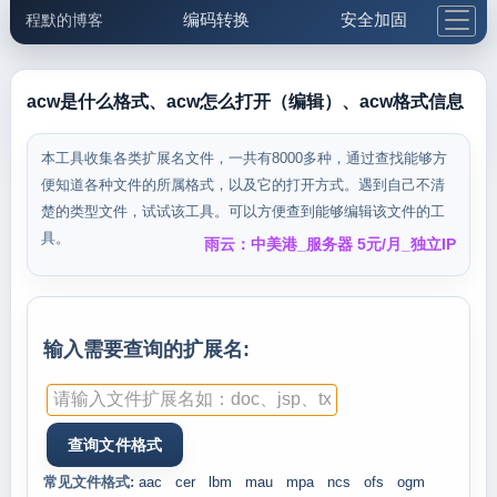
编码转换
安全加固
程默的博客
格式化与前端
网络工具
IP与域名
邮件工具
生活便民
更多工具
acw是什么格式、acw怎么打开（编辑）、acw格式信息
5.1支付宝大红包
本工具收集各类扩展名文件，一共有8000多种，通过查找能够方
便知道各种文件的所属格式，以及它的打开方式。遇到自己不清
楚的类型文件，试试该工具。可以方便查到能够编辑该文件的工
具。
雨云：中美港_服务器 5元/月_独立IP
输入需要查询的扩展名:
常见文件格式:
aac
cer
lbm
mau
mpa
ncs
ofs
ogm