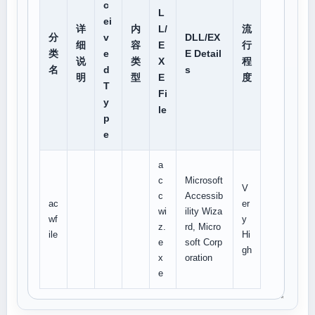
c
L
ei
详
内
L/
流
分
v
DLL/EX
细
容
E
行
类
e
E Detail
说
类
X
程
名
d
s
明
型
E
度
T
Fi
y
le
p
e
a
c
Microsoft
V
c
Accessib
ac
er
wi
ility Wiza
wf
y
z.
rd, Micro
ile
Hi
e
soft Corp
gh
x
oration
e