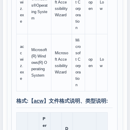
wi
ft Acce
t C
op
Lo
s®Operat
z.
ssibility
orp
en
w
ing Syste
ex
Wizard
ora
m
e
tio
n
Mi
ac
cro
Microsoft
c
Microso
sof
(R) Wind
wi
ft Acce
t C
op
Lo
ows(R) O
z.
ssibility
orp
en
w
perating
ex
Wizard
ora
System
e
tio
n
格式:【
acw
】文件格式说明、类型说明:
P
er
D