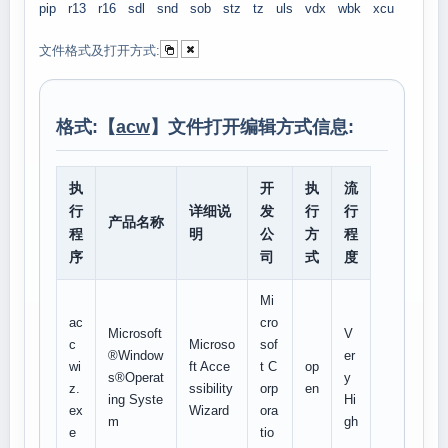
pip
r13
r16
sdl
snd
sob
stz
tz
uls
vdx
wbk
xcu
文件格式及打开方式:
格式:【
acw
】文件打开编辑方式信息:
执
开
执
流
行
详细说
发
行
行
产品名称
程
明
公
方
程
序
司
式
度
Mi
ac
cro
Microsoft
V
c
Microso
sof
®Window
er
wi
ft Acce
t C
op
s®Operat
y
z.
ssibility
orp
en
ing Syste
Hi
ex
Wizard
ora
m
gh
e
tio