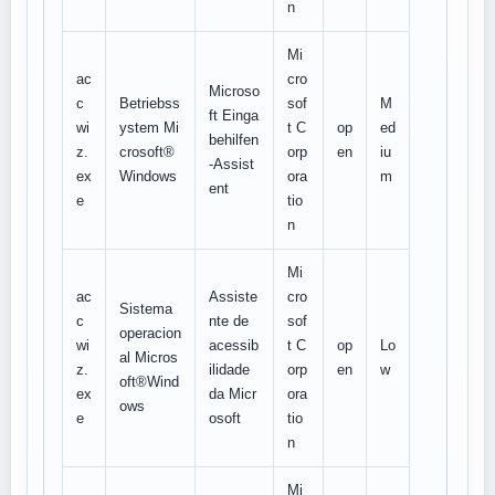
n
Mi
ac
cro
Microso
c
Betriebss
sof
M
ft Einga
wi
ystem Mi
t C
op
ed
behilfen
z.
crosoft®
orp
en
iu
-Assist
ex
Windows
ora
m
ent
e
tio
n
Mi
ac
Assiste
cro
Sistema
c
nte de
sof
operacion
wi
acessib
t C
op
Lo
al Micros
z.
ilidade
orp
en
w
oft®Wind
ex
da Micr
ora
ows
e
osoft
tio
n
Mi