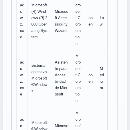
ac
Microsoft
cro
c
(R) Wind
Microso
sof
wi
ows (R) 2
ft Acce
t C
op
Lo
z.
000 Oper
ssibility
orp
en
w
ex
ating Sys
Wizard
ora
e
tem
tio
n
Mi
ac
Asisten
cro
Sistema
c
te para
sof
M
operativo
wi
Accesi
t C
op
ed
Microsoft
z.
bilidad
orp
en
iu
®Window
ex
de Micr
ora
m
s
e
osoft
tio
n
Mi
ac
cro
Microsoft
c
Microso
sof
®Window