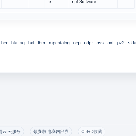
e
ripf Software
hcr
hta_aq
hxf
lbm
mpcatalog
ncp
ndpr
oss
oxt
pz2
sld
雨云 云服务
领券啦 电商内部券
Ctrl+D收藏