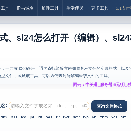
络工具
IP与域名
邮件工具
生活便民
更多工具
5.1支
格式、sl24怎么打开（编辑）、sl2
，一共有8000多种，通过查找能够方便知道各种文件的所属格式，以及
类型文件，试试该工具。可以方便查到能够编辑该文件的工具。
雨云：中美港_服务器 5元/月_独
名:
dbx
h1s
ico
jnt
ldf
pea
rv
rwz
sdv
tvp
vb
xbm
xcs
xml