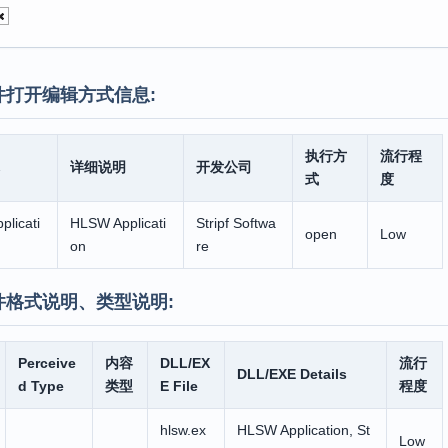
件打开编辑方式信息:
执行方
流行程
详细说明
开发公司
式
度
licati
HLSW Applicati
Stripf Softwa
open
Low
on
re
件格式说明、类型说明:
Perceive
内容
DLL/EX
流行
DLL/EXE Details
d Type
类型
E File
程度
hlsw.ex
HLSW Application, St
Low