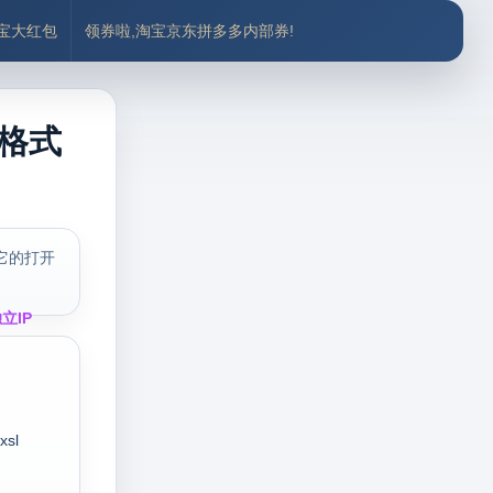
付宝大红包
领券啦,淘宝京东拼多多内部券!
4格式
它的打开
立IP
xsl