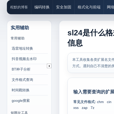
编码转换
安全加固
格式化与前端
网
程默的博客
实用辅助
sl24是什么
常用辅助
信息
迅雷地址转换
抖音视频去水印
本工具收集各类扩展名文件
方式。遇到自己不清楚的
BT种子分析
文件格式查询
时间戳转换
输入需要查询的扩展
google搜索
常见文件格式:
chm
cin
xss
zap
7z
短网址工具