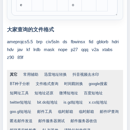
e
o
大家查询的文件格式
ameprojcs5.5
brp
civ5sln
ds
fbwinsx
fid
gblorb
hdri
hdv
jav
kf
lrdb
mask
nope
p27
qqq
v2a
xtabs
z90
89f
其它
常用辅助
迅雷地址转换
抖音视频去水印
BT种子分析
文件格式查询
时间戳转换
google搜索
短网址工具
短地址还原
微博短地址
百度短地址
twitter短地址
bit.do短地址
is.gd短地址
x.co短地址
goo.gl短地址
邮件工具
临时邮箱
临时邮箱
邮件IP查询
匿名邮件发送
邮件服务器测试
邮件服务器收信