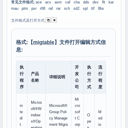
常见文件格式:
ace
acv
asm
caf
cha
dds
dsv
flt
kar
mau
ptm
pxr
r08
raf
rar
sch
sd2
spl
ttf
8bs
文件格式及打开方式:
格式:【
migtable
】文件打开编辑方式信
息:
执
开
执
流
行
产品
发
行
行
详细说明
程
名称
公
方
程
序
司
式
度
Mi
Micros
m
Microsoft®
cro
oft®W
te
Group Poli
sof
M
indow
O
di
cy Manage
t C
ed
s®Op
pe
t.
ment Migra
orp
iu
erating
n