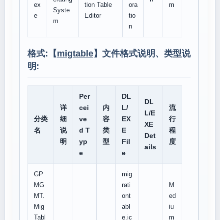
ex
tion Table
ora
m
Syste
e
Editor
tio
m
n
格式:【
migtable
】文件格式说明、类型说
明:
Per
DL
DL
详
cei
内
L/
流
L/E
分类
细
ve
容
EX
行
XE
名
说
d T
类
E
程
Det
明
yp
型
Fil
度
ails
e
e
GP
mig
MG
rati
M
MT.
ont
ed
Mig
abl
iu
Tabl
e.ic
m