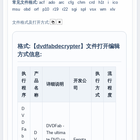
常见文件格式:
acf
ado
arc
cfg
chm
crd
h1t
i
ico
msu
obd
orf
p10
r19
r22
sgi
spl
vsx
wm
xlv
文件格式及打开方式:
格式:【
dvdfabdecrypter
】文件打开编辑
方式信息:
执
产
执
流
行
品
开发公
行
行
详细说明
程
名
司
方
程
序
称
式
度
D
V
D
DVDFab -
Fa
D
The ultima
b
V
te DVD co
Fengta