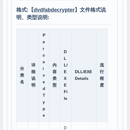
格式:【
dvdfabdecrypter
】文件格式说
明、类型说明:
P
e
r
D
c
L
e
详
内
L/
流
分
i
细
容
E
DLL/EXE
行
类
v
说
类
X
Details
程
名
e
明
型
E
度
d
Fi
T
le
y
p
e
D