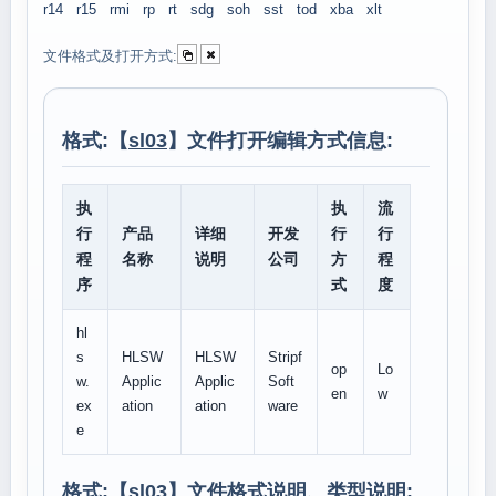
r14
r15
rmi
rp
rt
sdg
soh
sst
tod
xba
xlt
文件格式及打开方式:
格式:【
sl03
】文件打开编辑方式信息:
执
执
流
行
产品
详细
开发
行
行
程
名称
说明
公司
方
程
序
式
度
hl
s
HLSW
HLSW
Stripf
op
Lo
w.
Applic
Applic
Soft
en
w
ex
ation
ation
ware
e
格式:【
sl03
】文件格式说明、类型说明: