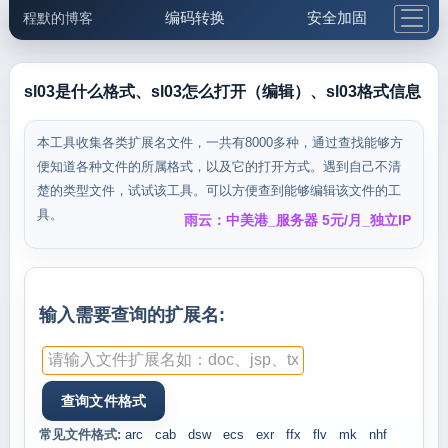
编码转换
安全加固
程默的博客
格式化与前端
网络工具
IP与域名
邮件工具
生活便民
更多工具
sl03是什么格式、sl03怎么打开（编辑）、sl03格式信息
5.1支付宝大红包
本工具收集各类扩展名文件，一共有8000多种，通过查找能够方
便知道各种文件的所属格式，以及它的打开方式。遇到自己不清
楚的类型文件，试试该工具。可以方便查到能够编辑该文件的工
具。
雨云：中美港_服务器 5元/月_独立IP
输入需要查询的扩展名:
常见文件格式:
arc
cab
dsw
ecs
exr
ffx
flv
mk
nhf