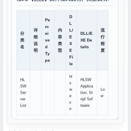
D
Pe
L
rc
详
内
L/
流
分
ei
DLL/E
细
容
E
行
类
ve
XE De
说
类
X
程
名
d
tails
明
型
E
度
Ty
Fi
pe
le
hl
HL
HLSW
s
SW
Applica
w.
Lo
Ser
tion, St
e
w
ver
ripf Sof
x
List
tware
e