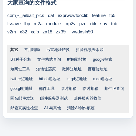
大家查询的文件格式
com}-_jailbait_pics
daf
exprwdwfdoclib
feature
fp5
fssave
lbp
m2a
module
mp2v
pzc
rbk
sav
tub
v2m
x32
xclp
zx18
zx39
_vwdxsln90
其它
常用辅助
迅雷地址转换
抖音视频去水印
BT种子分析
文件格式查询
时间戳转换
google搜索
短网址工具
短地址还原
微博短地址
百度短地址
twitter短地址
bit.do短地址
is.gd短地址
x.co短地址
goo.gl短地址
邮件工具
临时邮箱
临时邮箱
邮件IP查询
匿名邮件发送
邮件服务器测试
邮件服务器收信
邮箱真实性检查
AI 与其他
清除AI创作痕迹