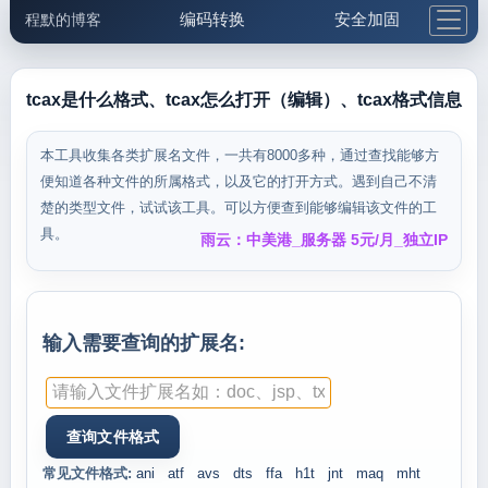
编码转换
安全加固
程默的博客
格式化与前端
网络工具
IP与域名
邮件工具
生活便民
更多工具
tcax是什么格式、tcax怎么打开（编辑）、tcax格式信息
5.1支付宝大红包
本工具收集各类扩展名文件，一共有8000多种，通过查找能够方
便知道各种文件的所属格式，以及它的打开方式。遇到自己不清
楚的类型文件，试试该工具。可以方便查到能够编辑该文件的工
具。
雨云：中美港_服务器 5元/月_独立IP
输入需要查询的扩展名:
常见文件格式:
ani
atf
avs
dts
ffa
h1t
jnt
maq
mht