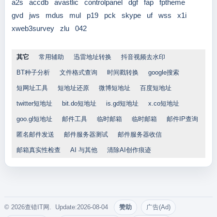
a2s
accdb
avastlic
controlpanel
dgf
fap
fptheme
gvd
jws
mdus
mul
p19
pck
skype
uf
wss
x1i
xweb3survey
zlu
042
其它
常用辅助
迅雷地址转换
抖音视频去水印
BT种子分析
文件格式查询
时间戳转换
google搜索
短网址工具
短地址还原
微博短地址
百度短地址
twitter短地址
bit.do短地址
is.gd短地址
x.co短地址
goo.gl短地址
邮件工具
临时邮箱
临时邮箱
邮件IP查询
匿名邮件发送
邮件服务器测试
邮件服务器收信
邮箱真实性检查
AI 与其他
清除AI创作痕迹
© 2026查错IT网. Update:2026-08-04
赞助
广告(Ad)