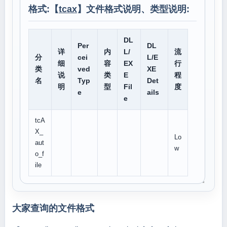
格式:【
tcax
】文件格式说明、类型说明:
DL
Per
DL
详
内
L/
流
分
cei
L/E
细
容
EX
行
类
ved
XE
说
类
E
程
名
Typ
Det
明
型
Fil
度
e
ails
e
tcA
X_
Lo
aut
w
o_f
ile
大家查询的文件格式