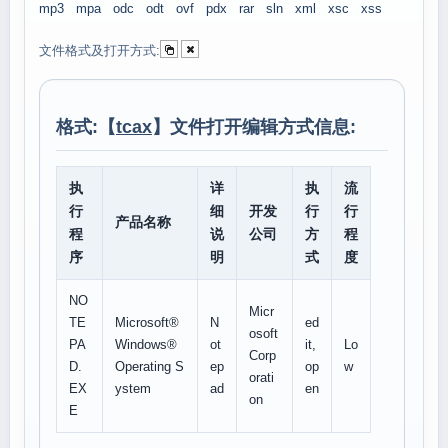
mp3
mpa
odc
odt
ovf
pdx
rar
sln
xml
xsc
xss
文件格式及打开方式:
格式:【
tcax
】文件打开编辑方式信息:
执
详
执
流
行
细
开发
行
行
产品名称
程
说
公司
方
程
序
明
式
度
NO
Micr
TE
Microsoft®
N
ed
osoft
PA
Windows®
ot
it,
Lo
Corp
D.
Operating S
ep
op
w
orati
EX
ystem
ad
en
on
E