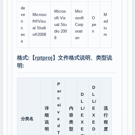
de
Micros
Micr
ve
Microso
M
oft Vis
osoft
O
n
ft®Visu
ed
ual Stu
Corp
pe
v.
al Studi
iu
dio 200
orati
n
ex
o®2008
m
8
on
e
格式:【
rptproj
】文件格式说明、类型说
明:
P
D
er
D
L
c
L
L/
ei
详
内
L/
E
流
v
细
容
E
X
行
分类名
e
说
类
X
E
程
d
明
型
E
D
度
T