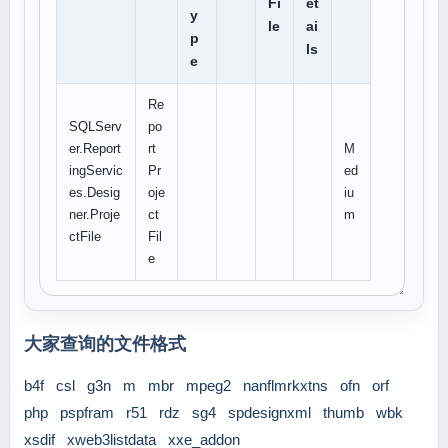
Fi
et
y
le
ai
p
ls
e
Re
SQLServ
po
er.Report
rt
M
ingServic
Pr
ed
es.Desig
oje
iu
ner.Proje
ct
m
ctFile
Fil
e
大家查询的文件格式
b4f
csl
g3n
m
mbr
mpeg2
nanflmrkxtns
ofn
orf
php
pspfram
r51
rdz
sg4
spdesignxml
thumb
wbk
xsdif
xweb3listdata
xxe_addon