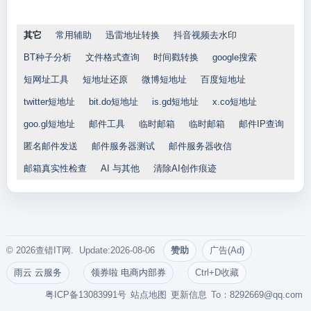
其它
常用辅助
迅雷地址转换
抖音视频去水印
BT种子分析
文件格式查询
时间戳转换
google搜索
短网址工具
短地址还原
微博短地址
百度短地址
twitter短地址
bit.do短地址
is.gd短地址
x.co短地址
goo.gl短地址
邮件工具
临时邮箱
临时邮箱
邮件IP查询
匿名邮件发送
邮件服务器测试
邮件服务器收信
邮箱真实性检查
AI 与其他
清除AI创作痕迹
© 2026查错IT网. Update:2026-08-06
赞助
广告(Ad)
雨云 云服务
领券啦 电商内部券
Ctrl+D收藏
粤ICP备13083991号
站点地图
更新信息
To：
8292669@qq.com