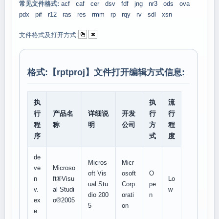
常见文件格式:
acf
caf
cer
dsv
fdf
jng
nr3
ods
ova
pdx
pif
r12
ras
res
rmm
rp
rqy
rv
sdl
xsn
文件格式及打开方式:
格式:【
rptproj
】文件打开编辑方式信息:
执
执
流
行
产品名
详细说
开发
行
行
程
称
明
公司
方
程
序
式
度
de
Micros
Micr
ve
Microso
oft Vis
osoft
O
n
ft®Visu
Lo
ual Stu
Corp
pe
v.
al Studi
w
dio 200
orati
n
ex
o®2005
5
on
e