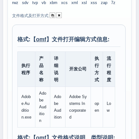
rwz
sdv
tvp
vb
xbm
xcs
xml
xsl
xss
zap
7z
文件格式及打开方式:
格式:【
omf
】文件打开编辑方式信息:
产
详
执
流
执行
品
细
行
行
开发公司
程序
名
说
方
程
称
明
式
度
Ado
Adob
Ado
Adobe Sy
be
e Au
be
stems In
op
Lo
Aud
ditio
Aud
corporate
en
w
itio
n.exe
ition
d
n
格式:【
omf
】文件格式说明、类型说明: