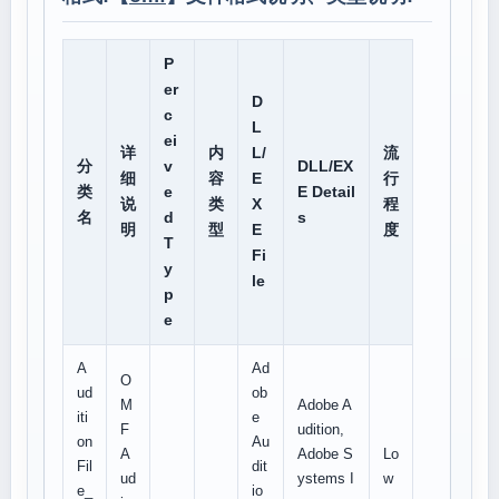
P
er
D
c
L
ei
详
内
L/
流
分
v
DLL/EX
细
容
E
行
类
e
E Detail
说
类
X
程
名
d
s
明
型
E
度
T
Fi
y
le
p
e
A
Ad
O
ud
ob
M
Adobe A
iti
e
F
udition,
on
Au
A
Adobe S
Lo
Fil
dit
ud
ystems I
w
e_
io