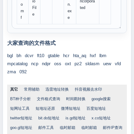
io
ncorpora
o
n.
Fil
ted
m
ex
e
f
e
大家查询的文件格式
bgl
bh
dcvr
ft10
gtable
hcr
hta_aq
hxf
lbm
mpcatalog
ncp
ndpr
oss
oxt
pz2
sldasm
uew
vfd
zma
092
其它
常用辅助
迅雷地址转换
抖音视频去水印
BT种子分析
文件格式查询
时间戳转换
google搜索
短网址工具
短地址还原
微博短地址
百度短地址
twitter短地址
bit.do短地址
is.gd短地址
x.co短地址
goo.gl短地址
邮件工具
临时邮箱
临时邮箱
邮件IP查询