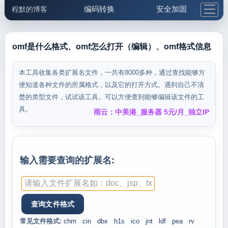
编码转换
安全加固
程默的博客
格式化与前端
网络工具
IP与域名
邮件工具
生活便民
更多工具
omf是什么格式、omf怎么打开（编辑）、omf格式信息
5.1支付宝大红包
本工具收集各类扩展名文件，一共有8000多种，通过查找能够方
便知道各种文件的所属格式，以及它的打开方式。遇到自己不清
楚的类型文件，试试该工具。可以方便查到能够编辑该文件的工
具。
雨云：中美港_服务器 5元/月_独立IP
输入需要查询的扩展名:
常见文件格式:
chm
cin
dbx
h1s
ico
jnt
ldf
pea
rv