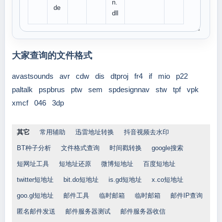
n.
de
dll
大家查询的文件格式
avastsounds
avr
cdw
dis
dtproj
fr4
if
mio
p22
paltalk
pspbrus
ptw
sem
spdesignnav
stw
tpf
vpk
xmcf
046
3dp
其它
常用辅助
迅雷地址转换
抖音视频去水印
BT种子分析
文件格式查询
时间戳转换
google搜索
短网址工具
短地址还原
微博短地址
百度短地址
twitter短地址
bit.do短地址
is.gd短地址
x.co短地址
goo.gl短地址
邮件工具
临时邮箱
临时邮箱
邮件IP查询
匿名邮件发送
邮件服务器测试
邮件服务器收信