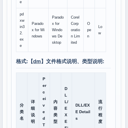
e
pd
Parado
Corel
xw
Parado
x for
Corp
O
in3
Lo
x for Wi
Windo
oratio
pe
2.
w
ndows
ws De
n Lim
n
ex
sktop
ited
e
格式:【
dm
】文件格式说明、类型说明:
P
er
D
c
L
ei
详
内
L/
流
分
v
DLL/EX
细
容
E
行
类
e
E Detail
说
类
X
程
名
d
s
明
型
E
度
T