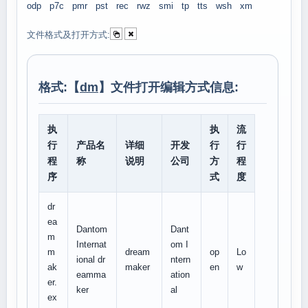
odp
p7c
pmr
pst
rec
rwz
smi
tp
tts
wsh
xm
文件格式及打开方式:
格式:【
dm
】文件打开编辑方式信息:
执
执
流
行
产品名
详细
开发
行
行
程
称
说明
公司
方
程
序
式
度
dr
ea
Dantom
Dant
m
Internat
om I
m
dream
op
Lo
ional dr
ntern
ak
maker
en
w
eamma
ation
er.
ker
al
ex