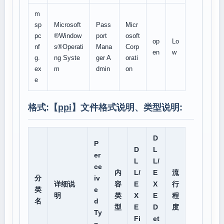
m
sp
Microsoft
Pass
Micr
pc
®Window
port
osoft
op
Lo
nf
s®Operati
Mana
Corp
en
w
g.
ng Syste
ger A
orati
ex
m
dmin
on
e
格式:【
ppi
】文件格式说明、类型说明:
D
P
D
L
er
L
L/
ce
内
L/
E
流
分
iv
详细说
容
E
X
行
类
e
明
类
X
E
程
名
d
型
E
D
度
Ty
Fi
et