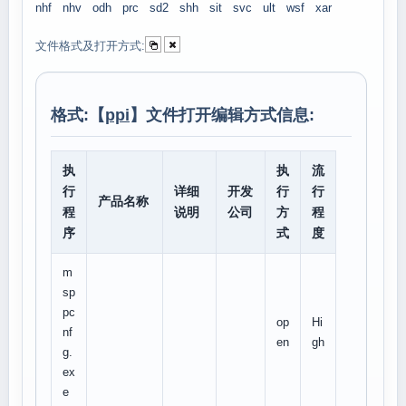
nhf
nhv
odh
prc
sd2
shh
sit
svc
ult
wsf
xar
文件格式及打开方式:
格式:【
ppi
】文件打开编辑方式信息:
执
执
流
行
详细
开发
行
行
产品名称
程
说明
公司
方
程
序
式
度
m
sp
pc
op
Hi
nf
en
gh
g.
ex
e