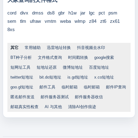
大家查询的文件格式
cord
divx
dmss
ds8
gbr
h1w
jar
lgc
pct
psm
sem
tlm
ufraw
vmtm
weba
wlmp
z84
zt6
zx61
8xs
其它
常用辅助
迅雷地址转换
抖音视频去水印
BT种子分析
文件格式查询
时间戳转换
google搜索
短网址工具
短地址还原
微博短地址
百度短地址
twitter短地址
bit.do短地址
is.gd短地址
x.co短地址
goo.gl短地址
邮件工具
临时邮箱
临时邮箱
邮件IP查询
匿名邮件发送
邮件服务器测试
邮件服务器收信
邮箱真实性检查
AI 与其他
清除AI创作痕迹