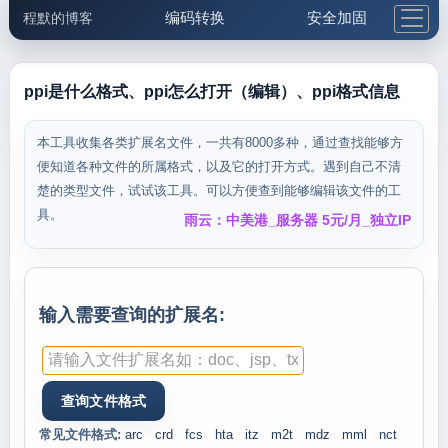
编码转换
安全加固
程默的博客
格式化与前端
网络工具
IP与域名
邮件工具
生活便民
更多工具
ppi是什么格式、ppi怎么打开（编辑）、ppi格式信息
5.1支付宝大红包
本工具收集各类扩展名文件，一共有8000多种，通过查找能够方
便知道各种文件的所属格式，以及它的打开方式。遇到自己不清
楚的类型文件，试试该工具。可以方便查到能够编辑该文件的工
具。
雨云：中美港_服务器 5元/月_独立IP
输入需要查询的扩展名:
常见文件格式:
arc
crd
fcs
hta
itz
m2t
mdz
mml
nct