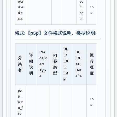
wor
ed
dpa
it,
Lo
d.e
op
w
xe
en
格式:【
p5p
】文件格式说明、类型说明:
DL
Per
DL
详
内
L/
流
分
ceiv
L/E
细
容
EX
行
类
ed
XE
说
类
E
程
名
Typ
Det
明
型
Fil
度
e
ails
e
p5
p_
Lo
aut
w
o_f
ile