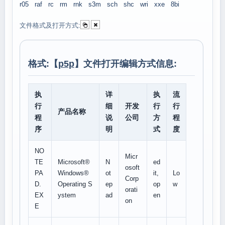
r05
raf
rc
rm
rnk
s3m
sch
shc
wri
xxe
8bi
文件格式及打开方式:
格式:【
p5p
】文件打开编辑方式信息:
执
详
执
流
行
细
开发
行
行
产品名称
程
说
公司
方
程
序
明
式
度
NO
Micr
TE
Microsoft®
N
ed
osoft
PA
Windows®
ot
it,
Lo
Corp
D.
Operating S
ep
op
w
orati
EX
ystem
ad
en
on
E