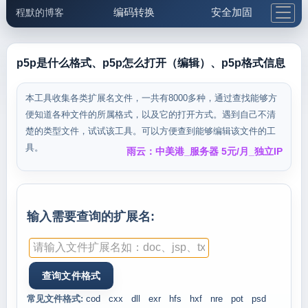
编码转换
安全加固
程默的博客
格式化与前端
网络工具
IP与域名
邮件工具
生活便民
更多工具
p5p是什么格式、p5p怎么打开（编辑）、p5p格式信息
5.1支付宝大红包
本工具收集各类扩展名文件，一共有8000多种，通过查找能够方
便知道各种文件的所属格式，以及它的打开方式。遇到自己不清
楚的类型文件，试试该工具。可以方便查到能够编辑该文件的工
具。
雨云：中美港_服务器 5元/月_独立IP
输入需要查询的扩展名:
常见文件格式:
cod
cxx
dll
exr
hfs
hxf
nre
pot
psd