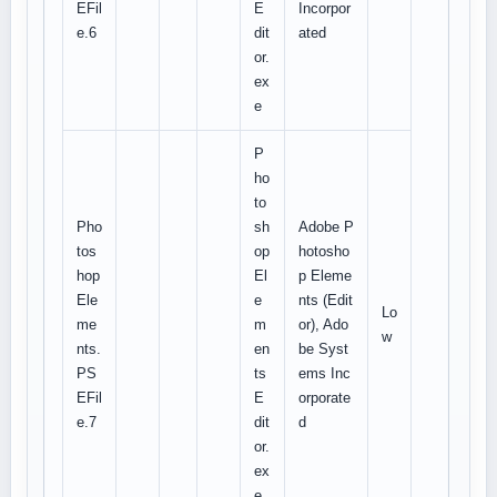
EFil
E
Incorpor
e.6
dit
ated
or.
ex
e
P
ho
to
Pho
sh
Adobe P
tos
op
hotosho
hop
El
p Eleme
Ele
e
nts (Edit
Lo
me
m
or), Ado
w
nts.
en
be Syst
PS
ts
ems Inc
EFil
E
orporate
e.7
dit
d
or.
ex
e