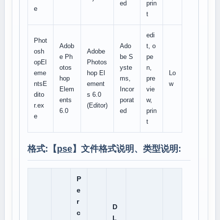
ed
prin
e
t
edi
Phot
Adob
Ado
t, o
osh
Adobe
e Ph
be S
pe
opEl
Photos
otos
yste
n,
eme
hop El
Lo
hop
ms,
pre
ntsE
ement
w
Elem
Incor
vie
dito
s 6.0
ents
porat
w,
r.ex
(Editor)
6.0
ed
prin
e
t
格式:【
pse
】文件格式说明、类型说明:
P
e
r
D
c
L