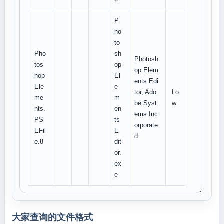
P
ho
to
Pho
sh
Photosh
tos
op
op Elem
hop
El
ents Edi
Ele
e
tor, Ado
Lo
me
m
be Syst
w
nts.
en
ems Inc
PS
ts
orporate
EFil
E
d
e.8
dit
or.
ex
e
大家查询的文件格式