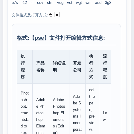
p7s
r12
rll
sdv
stm
vcg
vst
wgt
wm
xsd
3g2
文件格式及打开方式:
格式:【
pse
】文件打开编辑方式信息:
执
执
流
行
产品
详细说
开发
行
行
程
名称
明
公司
方
程
序
式
度
edi
Phot
Ado
t, o
osh
Adob
Adobe
be S
pe
opEl
e Ph
Photos
yste
n,
eme
otos
hop El
Lo
ms I
pre
ntsE
hop
ement
w
ncor
vie
dito
Elem
s (Edit
porat
w,
r.ex
ents
or)