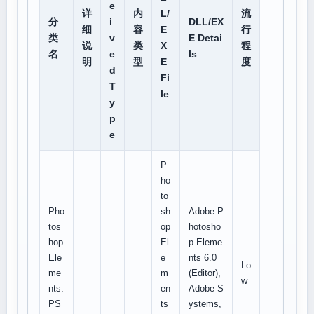
e
详
内
L/
流
分
i
DLL/EX
细
容
E
行
类
v
E Detai
说
类
X
程
名
e
ls
明
型
E
度
d
Fi
T
le
y
p
e
P
ho
to
Pho
sh
Adobe P
tos
op
hotosho
hop
El
p Eleme
Ele
e
nts 6.0
Lo
me
m
(Editor),
w
nts.
en
Adobe S
PS
ts
ystems,