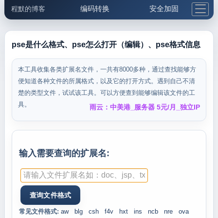
编码转换
安全加固
程默的博客
格式化与前端
网络工具
IP与域名
邮件工具
生活便民
更多工具
pse是什么格式、pse怎么打开（编辑）、pse格式信息
5.1支付宝大红包
本工具收集各类扩展名文件，一共有8000多种，通过查找能够方
便知道各种文件的所属格式，以及它的打开方式。遇到自己不清
楚的类型文件，试试该工具。可以方便查到能够编辑该文件的工
具。
雨云：中美港_服务器 5元/月_独立IP
输入需要查询的扩展名:
常见文件格式:
aw
blg
csh
f4v
hxt
ins
ncb
nre
ova