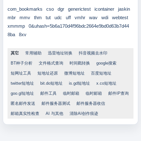
com_bookmarks
cso
dgr
generictest
icontainer
jaskin
mbr
mmv
thm
tut
udc
uff
vmhr
wav
wdi
webtest
xmmmp
0&uhash=5b6a170d4f96bdc2664e9bd0d63b7d44
8ba
8xv
其它
常用辅助
迅雷地址转换
抖音视频去水印
BT种子分析
文件格式查询
时间戳转换
google搜索
短网址工具
短地址还原
微博短地址
百度短地址
twitter短地址
bit.do短地址
is.gd短地址
x.co短地址
goo.gl短地址
邮件工具
临时邮箱
临时邮箱
邮件IP查询
匿名邮件发送
邮件服务器测试
邮件服务器收信
邮箱真实性检查
AI 与其他
清除AI创作痕迹