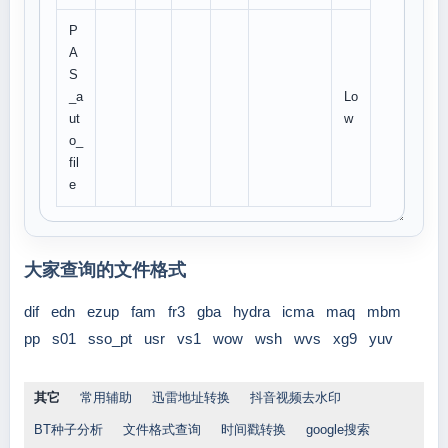
P
A
S
_a
Lo
ut
w
o_
fil
e
大家查询的文件格式
dif
edn
ezup
fam
fr3
gba
hydra
icma
maq
mbm
pp
s01
sso_pt
usr
vs1
wow
wsh
wvs
xg9
yuv
其它
常用辅助
迅雷地址转换
抖音视频去水印
BT种子分析
文件格式查询
时间戳转换
google搜索