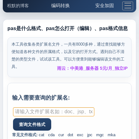
编码转换
安全加固
程默的博客
格式化与前端
网络工具
IP与域名
邮件工具
生活便民
更多工具
pas是什么格式、pas怎么打开（编辑）、pas格式信息
5.1支付宝大红包
本工具收集各类扩展名文件，一共有8000多种，通过查找能够方
便知道各种文件的所属格式，以及它的打开方式。遇到自己不清
楚的类型文件，试试该工具。可以方便查到能够编辑该文件的工
具。
雨云：中美港_服务器 5元/月_独立IP
输入需要查询的扩展名:
常见文件格式:
cat
cda
cur
dot
exc
jpc
mgc
mka