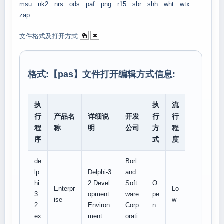
msu
nk2
nrs
ods
paf
png
r15
sbr
shh
wht
wtx
zap
文件格式及打开方式:
格式:【
pas
】文件打开编辑方式信息:
执
执
流
行
产品名
详细说
开发
行
行
程
称
明
公司
方
程
序
式
度
de
Borl
lp
Delphi-3
and
hi
2 Devel
Soft
O
Enterpr
Lo
3
opment
ware
pe
ise
w
2.
Environ
Corp
n
ex
ment
orati