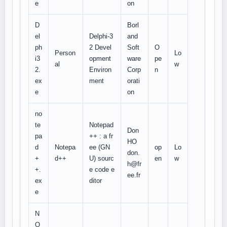
e
on
D
Borl
el
Delphi-3
and
ph
2 Devel
Soft
O
Person
Lo
i3
opment
ware
pe
al
w
2.
Environ
Corp
n
ex
ment
orati
e
on
no
te
Notepad
Don
pa
++ : a fr
HO
d
Notepa
ee (GN
op
Lo
don.
+
d++
U) sourc
en
w
h@fr
+.
e code e
ee.fr
ex
ditor
e
N
O