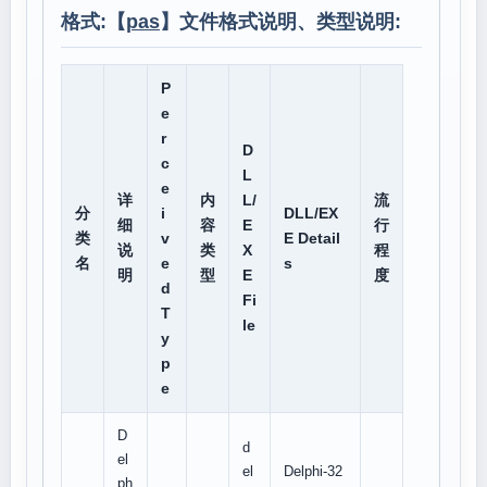
格式:【
pas
】文件格式说明、类型说明:
P
e
r
D
c
L
e
详
内
L/
流
分
i
DLL/EX
细
容
E
行
类
v
E Detail
说
类
X
程
名
e
s
明
型
E
度
d
Fi
T
le
y
p
e
D
d
el
el
Delphi-32
ph