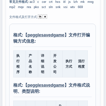
常见文件格式:
ac3
c
cer
crt
hxs
itl
js
lzh
mk
mng
mp2
mqv
nra
pko
sct
sln
snk
vsi
wtv
669
文件格式及打开方式:
格式:【
pegglesavedgame
】文件打开编
辑方式信息:
执
产
详
开
行
品
细
发
执行
流行
程
名
说
公
方式
程度
序
称
明
司
格式:【
pegglesavedgame
】文件格式说
明、类型说明:
D