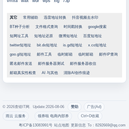
vmxa
wax
wdr
wps
xlg
73p
其它
常用辅助
迅雷地址转换
抖音视频去水印
BT种子分析
文件格式查询
时间戳转换
google搜索
短网址工具
短地址还原
微博短地址
百度短地址
twitter短地址
bit.do短地址
is.gd短地址
x.co短地址
goo.gl短地址
邮件工具
临时邮箱
临时邮箱
邮件IP查询
匿名邮件发送
邮件服务器测试
邮件服务器收信
邮箱真实性检查
AI 与其他
清除AI创作痕迹
© 2026查错IT网. Update:2026-08-06
赞助
广告(Ad)
雨云 云服务
领券啦 电商内部券
Ctrl+D收藏
粤ICP备13083991号
站点地图
更新信息
To：
8292669@qq.com