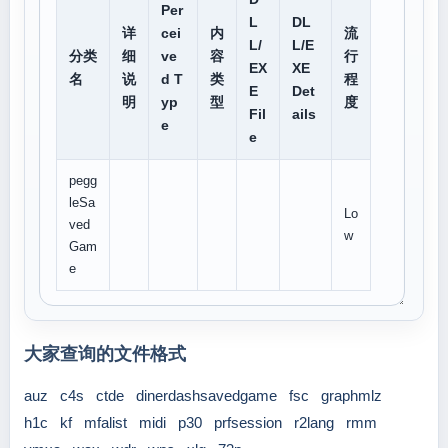
Per
L
DL
详
cei
内
流
L/
L/E
分类
细
ve
容
行
EX
XE
名
说
d T
类
程
E
Det
明
yp
型
度
Fil
ails
e
e
pegg
leSa
Lo
ved
w
Gam
e
大家查询的文件格式
auz
c4s
ctde
dinerdashsavedgame
fsc
graphmlz
h1c
kf
mfalist
midi
p30
prfsession
r2lang
rmm