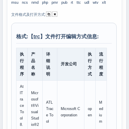
msu
ncs
nmd
php
pmr
pub
rt
ttc
udl
wtv
xlt
文件格式及打开方式:
格式:【
trc
】文件打开编辑方式信息:
执
产
详
执
流
行
品
细
行
行
开发公司
程
名
说
方
程
序
称
明
式
度
At
lT
Micr
ra
osof
ATL
M
ce
t®Vi
Trac
Microsoft C
op
ed
To
sual
e To
orporation
en
iu
ol
Stud
ol
m
8.
io®2