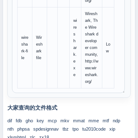
org/
Wiresh
wi
ark, Th
re
e Wire
s
shark d
wire
Wir
h
evelop
sha
esh
Lo
ar
er com
rk-fi
ark
w
k.
munity,
le
file
e
http://w
x
ww.wir
e
eshark.
org/
大家查询的文件格式
dif
fdb
gho
key
mcp
mkv
mmat
mme
mtf
ndp
nth
phpsa
spdesignnav
tbz
tpo
tu2010code
xip
xlsmhtml
zlc
zx18