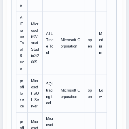
e
At
lT
Micr
ra
osof
ATL
M
ce
t®Vi
Trac
Microsoft C
op
ed
To
sual
e To
orporation
en
iu
ol
Stud
ol
m
8.
io®2
ex
005
e
pr
Micr
SQL
ofi
osof
traci
Microsoft C
op
Lo
le
t SQ
ng t
orporation
en
w
r.e
L Se
ool
xe
rver
Micr
pr
Micr
osof
ofi
osof