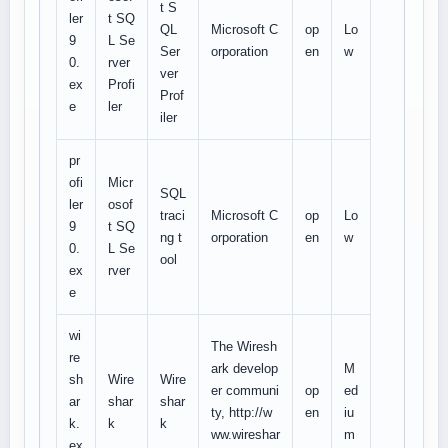
t S
ler
t SQ
QL
Microsoft C
op
Lo
9
L Se
Ser
orporation
en
w
0.
rver
ver
ex
Profi
Prof
e
ler
iler
pr
ofi
Micr
SQL
ler
osof
traci
Microsoft C
op
Lo
9
t SQ
ng t
orporation
en
w
0.
L Se
ool
ex
rver
e
wi
The Wiresh
re
ark develop
M
sh
Wire
Wire
er communi
op
ed
ar
shar
shar
ty, http://w
en
iu
k.
k
k
ww.wireshar
m
ex