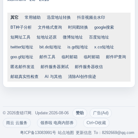
其它
常用辅助
迅雷地址转换
抖音视频去水印
BT种子分析
文件格式查询
时间戳转换
google搜索
短网址工具
短地址还原
微博短地址
百度短地址
twitter短地址
bit.do短地址
is.gd短地址
x.co短地址
goo.gl短地址
邮件工具
临时邮箱
临时邮箱
邮件IP查询
匿名邮件发送
邮件服务器测试
邮件服务器收信
邮箱真实性检查
AI 与其他
清除AI创作痕迹
© 2026查错IT网. Update:2026-08-06
赞助
广告(Ad)
雨云 云服务
领券啦 电商内部券
Ctrl+D收藏
粤ICP备13083991号
站点地图
更新信息
To：
8292669@qq.com