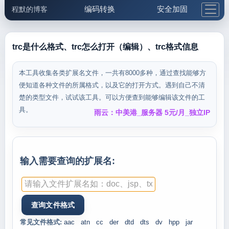
编码转换
安全加固
程默的博客
格式化与前端
网络工具
IP与域名
邮件工具
生活便民
更多工具
trc是什么格式、trc怎么打开（编辑）、trc格式信息
5.1支付宝大红包
本工具收集各类扩展名文件，一共有8000多种，通过查找能够方
便知道各种文件的所属格式，以及它的打开方式。遇到自己不清
楚的类型文件，试试该工具。可以方便查到能够编辑该文件的工
具。
雨云：中美港_服务器 5元/月_独立IP
输入需要查询的扩展名:
常见文件格式:
aac
atn
cc
der
dtd
dts
dv
hpp
jar