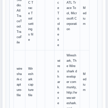
C T
c
ATL Tr
dio.
rac
e
ace To
M
Atl
e T
T
ol, Micr
ed
Tra
ool
o
osoft C
iu
ceT
sett
ol
orporati
m
ool.
ing
8.
on
Tra
s fil
e
ceF
e
x
ile
e
Wiresh
wi
ark, Th
re
e Wire
wire
Wir
s
shark d
sha
esh
M
h
evelop
rk-c
ark
ed
ar
er com
apt
cap
iu
k.
munity,
ure-
ture
m
e
http://w
file
file
x
ww.wir
e
eshark.