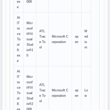
ex
008
e
At
lT
Micr
ra
osof
ATL
M
ce
t®Vi
Trac
Microsoft C
op
ed
To
sual
e To
orporation
en
iu
ol
Stud
ol
m
8.
io®1
ex
0
e
At
lT
Micr
ra
osof
ATL
ce
t®Vi
Trac
Microsoft C
op
Lo
To
sual
e To
orporation
en
w
ol
Stud
ol
8.
io®2
ex
008