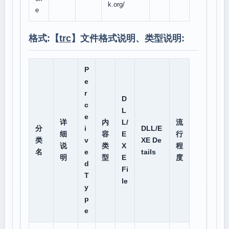
k.org/
e
格式:【
trc
】文件格式说明、类型说明:
P
e
r
D
c
L
e
详
内
L/
流
分
i
DLL/E
细
容
E
行
类
v
XE De
说
类
X
程
名
e
tails
明
型
E
度
d
Fi
T
le
y
p
e