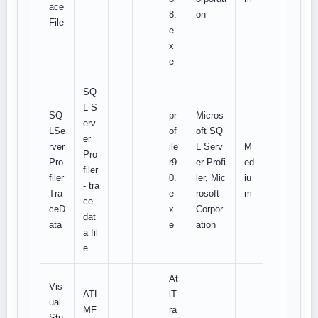
ace
8.
on
File
e
x
e
SQ
L S
SQ
pr
Micros
erv
LSe
of
oft SQ
er
rver
ile
L Serv
M
Pro
Pro
r9
er Profi
ed
filer
filer
0.
ler, Mic
iu
- tra
Tra
e
rosoft
m
ce
ceD
x
Corpor
dat
ata
e
ation
a fil
e
At
Vis
ATL
lT
ual
MF
ra
Stu