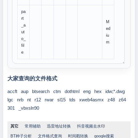
pa
rt
M
_a
ed
ut
iu
o_
m
fil
e
大家查询的文件格式
accft
aup
btsearch
ctm
dothtml
eng
hex
idw;*.dwg
lgc
nrb
nt
r12
rwar
sl15
tds
xweb4asmx
z48
z64
301
_vbxsln90
其它
常用辅助
迅雷地址转换
抖音视频去水印
BT种子分析
文件格式查询
时间戳转换
google搜索