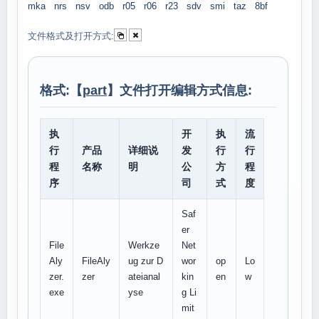
mka
nrs
nsv
odb
r05
r06
r23
sdv
smi
taz
8bf
文件格式及打开方式:
格式:【
part
】文件打开编辑方式信息:
执
开
执
流
行
产品
详细说
发
行
行
程
名称
明
公
方
程
序
司
式
度
Saf
er
File
Werkze
Net
Aly
FileAly
ug zur D
wor
op
Lo
zer.
zer
ateianal
kin
en
w
exe
yse
g Li
mit