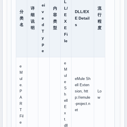
L
ei
详
内
L/
流
分
v
DLL/EX
细
容
E
行
类
e
E Detail
说
类
X
程
名
d
s
明
型
E
度
T
Fi
y
le
p
e
e
e
M
M
ul
ul
eMule Sh
e
e.
ell Exten
S
P
sion, htt
Lo
h
A
p://emule
w
ell
R
-project.n
E
T
et
x
Fil
t.
e
dll