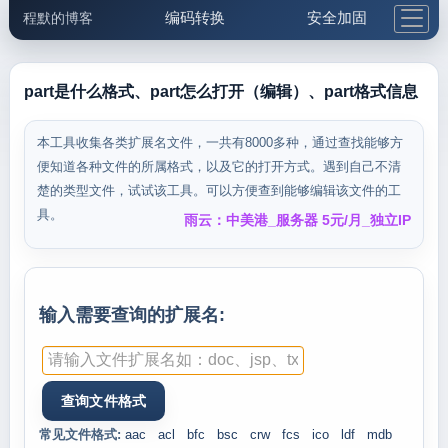
编码转换
安全加固
程默的博客
格式化与前端
网络工具
IP与域名
邮件工具
生活便民
更多工具
part是什么格式、part怎么打开（编辑）、part格式信息
5.1支付宝大红包
本工具收集各类扩展名文件，一共有8000多种，通过查找能够方
便知道各种文件的所属格式，以及它的打开方式。遇到自己不清
楚的类型文件，试试该工具。可以方便查到能够编辑该文件的工
具。
雨云：中美港_服务器 5元/月_独立IP
输入需要查询的扩展名:
常见文件格式:
aac
acl
bfc
bsc
crw
fcs
ico
ldf
mdb