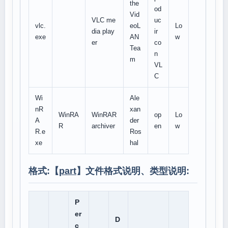
the
od
Vid
VLC me
uc
vlc.
eoL
Lo
dia play
ir
exe
AN
w
er
co
Tea
n
m
VL
C
Wi
Ale
nR
xan
WinRA
WinRAR
op
Lo
A
der
R
archiver
en
w
R.e
Ros
xe
hal
格式:【
part
】文件格式说明、类型说明:
P
er
D
c