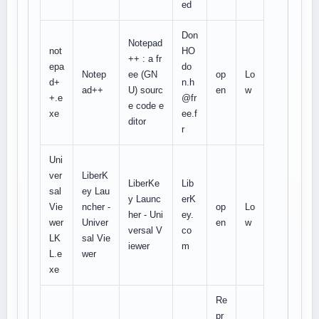
ed
Don
Notepad
not
HO
++ : a fr
epa
do
Notep
ee (GN
op
Lo
d+
n.h
ad++
U) sourc
en
w
+.e
@fr
e code e
xe
ee.f
ditor
r
Uni
ver
LiberK
LiberKe
Lib
sal
ey Lau
y Launc
erK
Vie
ncher -
op
Lo
her - Uni
ey.
wer
Univer
en
w
versal V
co
LK
sal Vie
iewer
m
L.e
wer
xe
Re
pr