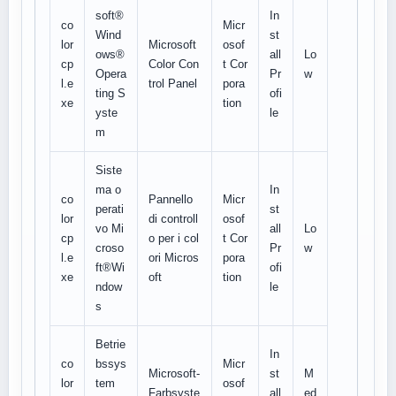
soft®
In
co
Micr
Wind
st
lor
Microsoft
osof
ows®
all
Lo
cp
Color Con
t Cor
Opera
Pr
w
l.e
trol Panel
pora
ting S
ofi
xe
tion
yste
le
m
Siste
ma o
In
co
Pannello
Micr
perati
st
lor
di controll
osof
vo Mi
all
Lo
cp
o per i col
t Cor
croso
Pr
w
l.e
ori Micros
pora
ft®Wi
ofi
xe
oft
tion
ndow
le
s
Betrie
In
co
bssys
Micr
Microsoft-
st
M
lor
tem
osof
Farbsyste
all
ed