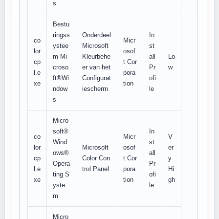
s
Bestu
ringss
Onderdeel
In
co
Micr
ystee
Microsoft
st
lor
osof
m Mi
Kleurbehe
all
Lo
cp
t Cor
croso
er van het
Pr
w
l.e
pora
ft®Wi
Configurat
ofi
xe
tion
ndow
iescherm
le
s
Micro
soft®
In
co
Micr
V
Wind
st
lor
Microsoft
osof
er
ows®
all
cp
Color Con
t Cor
y
Opera
Pr
l.e
trol Panel
pora
Hi
ting S
ofi
xe
tion
gh
yste
le
m
Micro