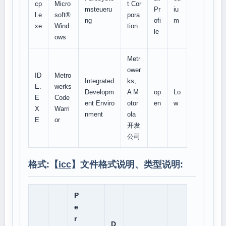
cp
Micro
t Cor
msteueru
Pr
iu
l.e
soft®
pora
ng
ofi
m
xe
Wind
tion
le
ows
Metr
ower
ID
Metro
Integrated
ks,
E.
werks
Developm
A M
op
Lo
E
Code
ent Enviro
otor
en
w
X
Warri
nment
ola
E
or
开发
公司
格式:【
icc
】文件格式说明、类型说明:
P
e
r
D