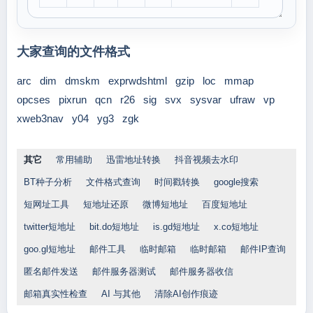
大家查询的文件格式
arc
dim
dmskm
exprwdshtml
gzip
loc
mmap
opcses
pixrun
qcn
r26
sig
svx
sysvar
ufraw
vp
xweb3nav
y04
yg3
zgk
其它
常用辅助
迅雷地址转换
抖音视频去水印
BT种子分析
文件格式查询
时间戳转换
google搜索
短网址工具
短地址还原
微博短地址
百度短地址
twitter短地址
bit.do短地址
is.gd短地址
x.co短地址
goo.gl短地址
邮件工具
临时邮箱
临时邮箱
邮件IP查询
匿名邮件发送
邮件服务器测试
邮件服务器收信
邮箱真实性检查
AI 与其他
清除AI创作痕迹