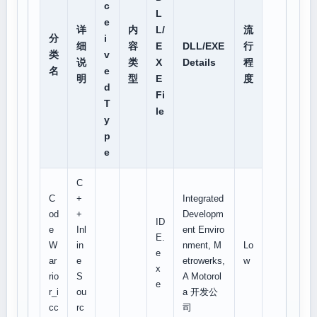
c
L
e
详
内
L/
流
分
i
细
容
E
DLL/EXE
行
类
v
说
类
X
Details
程
名
e
明
型
E
度
d
Fi
T
le
y
p
e
C
C
+
Integrated
od
+
Developm
ID
e
Inl
ent Enviro
E.
W
in
nment, M
Lo
e
ar
e
etrowerks,
w
x
rio
S
A Motorol
e
r_i
ou
a 开发公
cc
rc
司