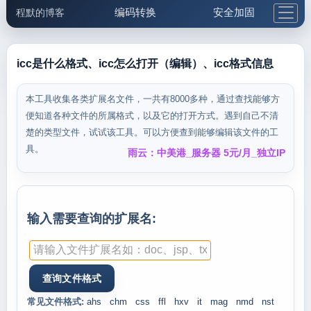
编码转换
安全加固
程默的博客
格式化与前端
网络工具
IP与域名
邮件工具
生活便民
更多工具
icc是什么格式、icc怎么打开（编辑）、icc格式信息
5.1支付宝大红包
本工具收集各类扩展名文件，一共有8000多种，通过查找能够方
便知道各种文件的所属格式，以及它的打开方式。遇到自己不清
楚的类型文件，试试该工具。可以方便查到能够编辑该文件的工
具。
雨云：中美港_服务器 5元/月_独立IP
输入需要查询的扩展名:
常见文件格式:
ahs
chm
css
ffl
hxv
it
mag
nmd
nst