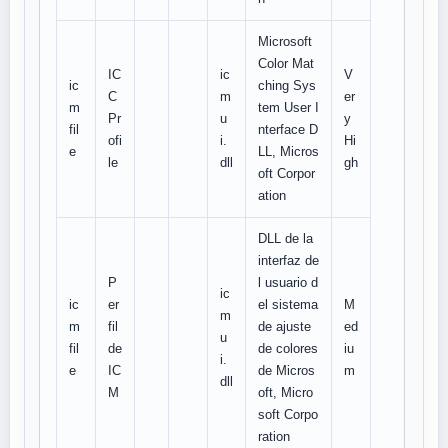
Microsoft
Color Mat
IC
ic
V
ic
ching Sys
C
m
er
m
tem User I
Pr
u
y
fil
nterface D
ofi
i.
Hi
e
LL, Micros
le
dll
gh
oft Corpor
ation
DLL de la
interfaz de
P
l usuario d
ic
ic
er
el sistema
M
m
m
fil
de ajuste
ed
u
fil
de
de colores
iu
i.
e
IC
de Micros
m
dll
M
oft, Micro
soft Corpo
ration