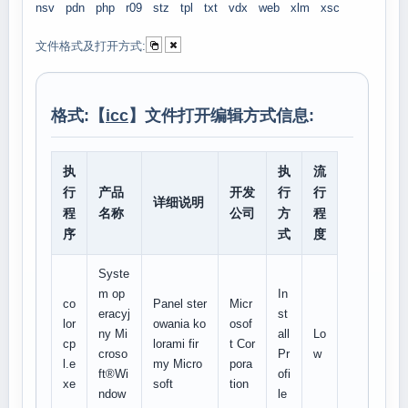
nsv
pdn
php
r09
stz
tpl
txt
vdx
web
xlm
xsc
文件格式及打开方式:
格式:【
icc
】文件打开编辑方式信息:
执
执
流
行
产品
开发
行
行
详细说明
程
名称
公司
方
程
序
式
度
Syste
m op
In
co
Panel ster
Micr
eracyj
st
lor
owania ko
osof
ny Mi
all
Lo
cp
lorami fir
t Cor
croso
Pr
w
l.e
my Micro
pora
ft®Wi
ofi
xe
soft
tion
ndow
le