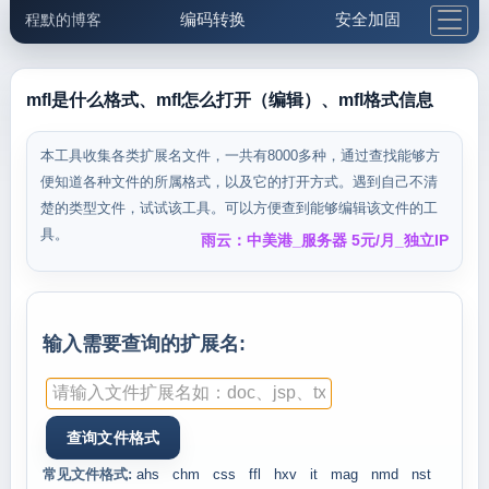
编码转换
安全加固
程默的博客
格式化与前端
网络工具
IP与域名
邮件工具
生活便民
更多工具
mfl是什么格式、mfl怎么打开（编辑）、mfl格式信息
5.1支付宝大红包
本工具收集各类扩展名文件，一共有8000多种，通过查找能够方
便知道各种文件的所属格式，以及它的打开方式。遇到自己不清
楚的类型文件，试试该工具。可以方便查到能够编辑该文件的工
具。
雨云：中美港_服务器 5元/月_独立IP
输入需要查询的扩展名:
常见文件格式:
ahs
chm
css
ffl
hxv
it
mag
nmd
nst