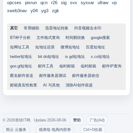
opcses
pixrun
qcn
r26
sig
svx
sysvar
ufraw
vp
xweb3nav
y04
yg3
zgk
其它
常用辅助
迅雷地址转换
抖音视频去水印
BT种子分析
文件格式查询
时间戳转换
google搜索
短网址工具
短地址还原
微博短地址
百度短地址
twitter短地址
bit.do短地址
is.gd短地址
x.co短地址
goo.gl短地址
邮件工具
临时邮箱
临时邮箱
邮件IP查询
匿名邮件发送
邮件服务器测试
邮件服务器收信
邮箱真实性检查
AI 与其他
清除AI创作痕迹
© 2026查错IT网. Update:2026-08-06
赞助
广告(Ad)
雨云 云服务
领券啦 电商内部券
Ctrl+D收藏