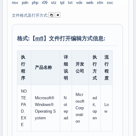
nsv
pdn
php
r09
stz
tpl
txt
vdx
web
xlm
xsc
文件格式及打开方式:
格式:【
mfl
】文件打开编辑方式信息:
执
详
执
流
行
细
开发
行
行
产品名称
程
说
公司
方
程
序
明
式
度
NO
Micr
TE
Microsoft®
N
ed
osoft
PA
Windows®
ot
it,
Lo
Corp
D.
Operating S
ep
op
w
orati
EX
ystem
ad
en
on
E