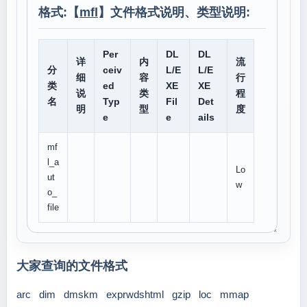
格式:【
mfl
】文件格式说明、类型说明:
Per
DL
DL
详
内
流
分
ceiv
L/E
L/E
细
容
行
类
ed
XE
XE
说
类
程
名
Typ
Fil
Det
明
型
度
e
e
ails
mf
l_a
Lo
ut
w
o_
file
大家查询的文件格式
arc
dim
dmskm
exprwdshtml
gzip
loc
mmap