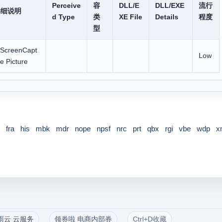
Perceive
容
DLL/E
DLL/EXE
流行
详细说明
d Type
类
XE File
Details
程度
型
IScreenCapt
Low
e Picture
fra
his
mbk
mdr
nope
npsf
nrc
prt
qbx
rgi
vbe
wdp
x
雨云 云服务
领券啦 电商内部券
Ctrl+D收藏