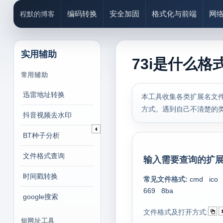
编码转换
安全加固
格式化与前端
网
程默的博客
实用辅助
73i是什么格
常用辅助
迅雷地址转换
本工具收集各类扩展名文件
方式。遇到自己不清楚的
抖音视频去水印
BT种子分析
文件格式查询
输入需要查询的扩展
时间戳转换
常见文件格式:
cmd
ico
669
8ba
google搜索
文件格式及打开方式:
短网址工具