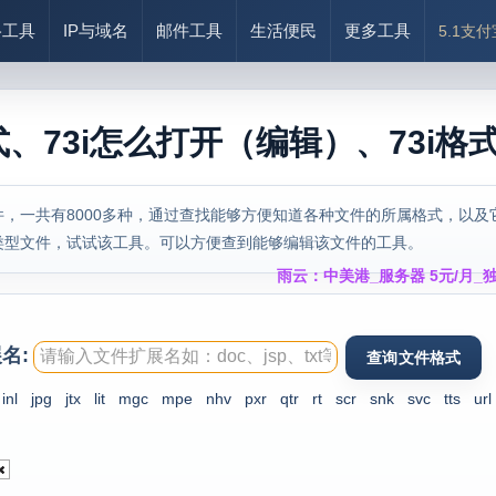
络工具
IP与域名
邮件工具
生活便民
更多工具
5.1支
式、73i怎么打开（编辑）、73i格
，一共有8000多种，通过查找能够方便知道各种文件的所属格式，以及
类型文件，试试该工具。可以方便查到能够编辑该文件的工具。
雨云：中美港_服务器 5元/月_独
名:
inl
jpg
jtx
lit
mgc
mpe
nhv
pxr
qtr
rt
scr
snk
svc
tts
url