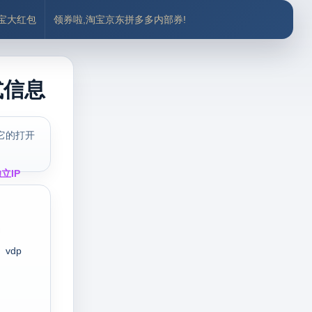
付宝大红包
领券啦,淘宝京东拼多多内部券!
式信息
它的打开
立IP
vdp