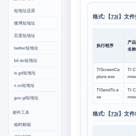
短地址还原
格式:【
73i
】文件
微博短地址
百度短地址
产品
执行程序
twitter短地址
名称
bit.do短地址
TIScreenCa
TI C
is.gd短地址
pture.exe
nnec
x.co短地址
TISendTo.e
TI C
xe
nnec
goo.gl短地址
邮件工具
格式:【
73i
】文件
临时邮箱