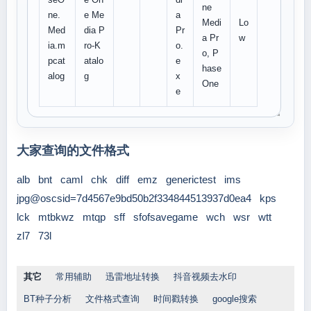
ne
ne.
e Me
a
Medi
Lo
Med
dia P
Pr
a Pr
w
ia.m
ro-K
o.
o, P
pcat
atalo
e
hase
alog
g
x
One
e
大家查询的文件格式
alb
bnt
caml
chk
diff
emz
generictest
ims
jpg@oscsid=7d4567e9bd50b2f334844513937d0ea4
kps
lck
mtbkwz
mtqp
sff
sfofsavegame
wch
wsr
wtt
zl7
73l
其它
常用辅助
迅雷地址转换
抖音视频去水印
BT种子分析
文件格式查询
时间戳转换
google搜索