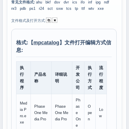
常见文件格式:
ahu
bkf
dsv
dvr
ics
ifo
inf
ipg
ndf
nr3
pdb
ps1
r24
sct
sxw
tcs
tp
ttf
wtv
xxe
文件格式及打开方式:
格式:【
mpcatalog
】文件打开编辑方式信
息:
执
开
执
流
行
产品名
详细说
发
行
行
程
称
明
公
方
程
序
司
式
度
Ph
Med
Phase
Phase
as
O
ia P
Lo
One Me
One Me
e
pe
ro.e
w
dia Pro
dia Pro
On
n
xe
e