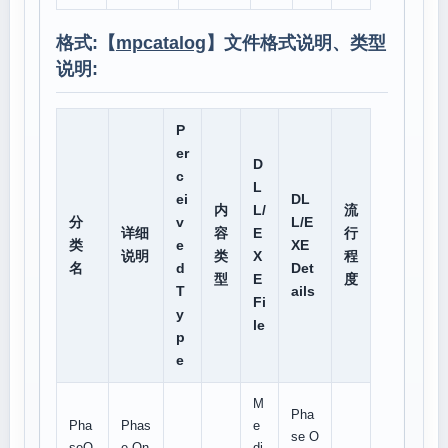
格式:【
mpcatalog
】文件格式说明、类型
说明:
P
er
D
c
L
ei
DL
内
L/
流
分
v
L/E
详细
容
E
行
类
e
XE
说明
类
X
程
名
d
Det
型
E
度
T
ails
Fi
y
le
p
e
M
Pha
Pha
Phas
e
se O
seO
e On
di