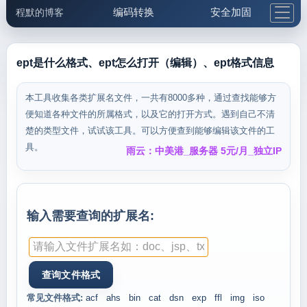
编码转换
安全加固
程默的博客
格式化与前端
网络工具
IP与域名
邮件工具
生活便民
更多工具
ept是什么格式、ept怎么打开（编辑）、ept格式信息
5.1支付宝大红包
本工具收集各类扩展名文件，一共有8000多种，通过查找能够方
便知道各种文件的所属格式，以及它的打开方式。遇到自己不清
楚的类型文件，试试该工具。可以方便查到能够编辑该文件的工
具。
雨云：中美港_服务器 5元/月_独立IP
输入需要查询的扩展名:
常见文件格式:
acf
ahs
bin
cat
dsn
exp
ffl
img
iso