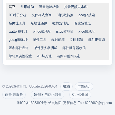
其它
常用辅助
迅雷地址转换
抖音视频去水印
BT种子分析
文件格式查询
时间戳转换
google搜索
短网址工具
短地址还原
微博短地址
百度短地址
twitter短地址
bit.do短地址
is.gd短地址
x.co短地址
goo.gl短地址
邮件工具
临时邮箱
临时邮箱
邮件IP查询
匿名邮件发送
邮件服务器测试
邮件服务器收信
邮箱真实性检查
AI 与其他
清除AI创作痕迹
© 2026查错IT网. Update:2026-08-04
赞助
广告(Ad)
雨云 云服务
领券啦 电商内部券
Ctrl+D收藏
粤ICP备13083991号
站点地图
更新信息
To：
8292669@qq.com