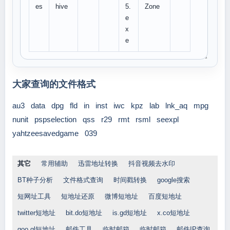
es
hive
5.
Zone
e
x
e
大家查询的文件格式
au3
data
dpg
fld
in
inst
iwc
kpz
lab
lnk_aq
mpg
nunit
pspselection
qss
r29
rmt
rsml
seexpl
yahtzeesavedgame
039
其它
常用辅助
迅雷地址转换
抖音视频去水印
BT种子分析
文件格式查询
时间戳转换
google搜索
短网址工具
短地址还原
微博短地址
百度短地址
twitter短地址
bit.do短地址
is.gd短地址
x.co短地址
goo.gl短地址
邮件工具
临时邮箱
临时邮箱
邮件IP查询