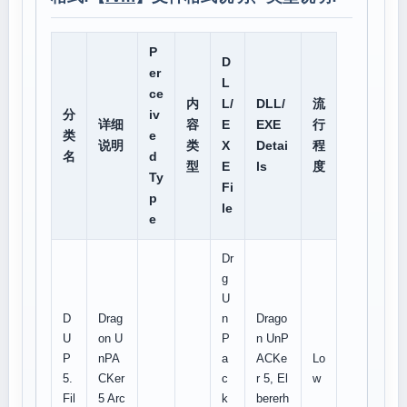
P
D
er
L
ce
内
L/
DLL/
流
分
iv
详细
容
E
EXE
行
类
e
说明
类
X
Detai
程
名
d
型
E
ls
度
Ty
Fi
p
le
e
Dr
g
U
D
Drag
n
Drago
U
on U
P
n UnP
P
nPA
a
ACKe
Lo
5.
CKer
c
r 5, El
w
Fil
5 Arc
k
bererh