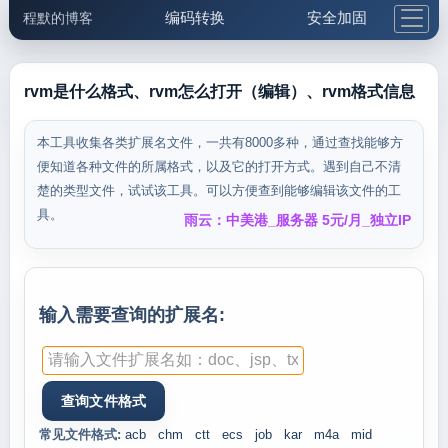
编码转换
安全加固
程默的博客
格式化与前端
网络工具
IP与域名
邮件工具
生活便民
更多工具
rvm是什么格式、rvm怎么打开（编辑）、rvm格式信息
5.1支付宝大红包
本工具收集各类扩展名文件，一共有8000多种，通过查找能够方
便知道各种文件的所属格式，以及它的打开方式。遇到自己不清
楚的类型文件，试试该工具。可以方便查到能够编辑该文件的工
具。
雨云：中美港_服务器 5元/月_独立IP
输入需要查询的扩展名:
常见文件格式:
acb
chm
ctt
ecs
job
kar
m4a
mid