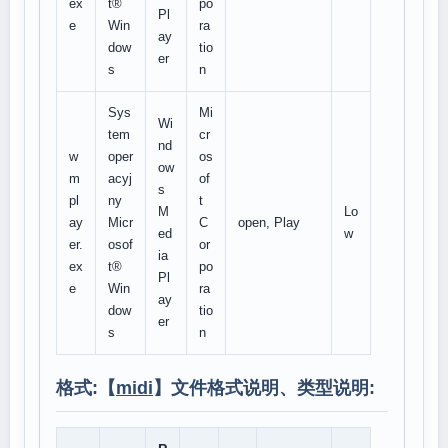
ex
t®
po
Pl
e
Win
ra
ay
dow
tio
er
s
n
Sys
Mi
Wi
tem
cr
nd
w
oper
os
ow
m
acyj
of
s
pl
ny
t
M
Lo
ay
Micr
C
open, Play
ed
w
er.
osof
or
ia
ex
t®
po
Pl
e
Win
ra
ay
dow
tio
er
s
n
格式:【
midi
】文件格式说明、类型说明: