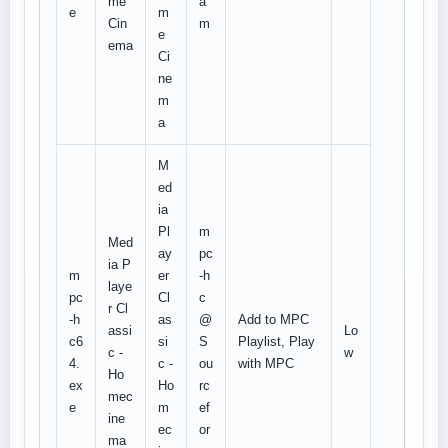
me
a
e
m
Cin
m
e
ema
Ci
ne
m
a
M
ed
ia
Pl
m
Med
ay
pc
ia P
m
er
-h
laye
pc
Cl
c
r Cl
-h
as
@
Add to MPC
assi
Lo
c6
si
S
Playlist, Play
c -
w
4.
c -
ou
with MPC
Ho
ex
Ho
rc
mec
e
m
ef
ine
ec
or
ma