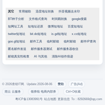
其它
常用辅助
迅雷地址转换
抖音视频去水印
BT种子分析
文件格式查询
时间戳转换
google搜索
短网址工具
短地址还原
微博短地址
百度短地址
twitter短地址
bit.do短地址
is.gd短地址
x.co短地址
goo.gl短地址
邮件工具
临时邮箱
临时邮箱
邮件IP查询
匿名邮件发送
邮件服务器测试
邮件服务器收信
邮箱真实性检查
AI 与其他
清除AI创作痕迹
© 2026查错IT网. Update:2026-08-06
赞助
广告(Ad)
雨云 云服务
领券啦 电商内部券
Ctrl+D收藏
粤ICP备13083991号
站点地图
更新信息
To：
8292669@qq.com