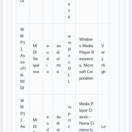
DI
e
x
e
W
M
w
Window
P1
m
MI
a
au
s Media
V
1.
pl
DI
u
di
Player R
er
As
o
Se
d
o/
esource
y
so
c.
que
i
mi
s, Micro
Hi
cFi
D
nce
o
d
soft Cor
gh
le.
L
poration
MI
L
DI
W
Media P
M
m
layer Cl
P1
p
a
au
assic -
1.
MI
ci
u
di
Home Ci
As
DI
c
Lo
d
o/
nema Ic