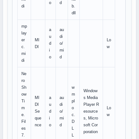
o
d
di
b.
dll
mp
a
au
lay
u
di
er
MI
Lo
d
o/
c.
DI
w
i
mi
mi
o
d
di
Ne
ro
Sh
w
Window
ow
m
MI
a
au
s Media
Ti
pl
DI
u
di
Player R
m
o
Lo
Se
d
o/
esource
e.
c.
w
que
i
mi
s, Micro
Fil
D
nce
o
d
soft Cor
es
L
poration
7.
L