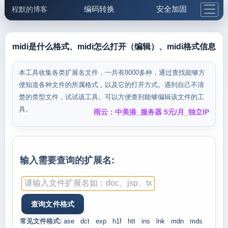
编码转换
安全加固
程默的博客
格式化与前端
网络工具
IP与域名
邮件工具
生活便民
更多工具
midi是什么格式、midi怎么打开（编辑）、midi格式信息
5.1支付宝大红包
本工具收集各类扩展名文件，一共有8000多种，通过查找能够方
便知道各种文件的所属格式，以及它的打开方式。遇到自己不清
楚的类型文件，试试该工具。可以方便查到能够编辑该文件的工
具。
雨云：中美港_服务器 5元/月_独立IP
输入需要查询的扩展名:
常见文件格式:
ase
dct
exp
h1f
htt
ins
lnk
mdn
mds