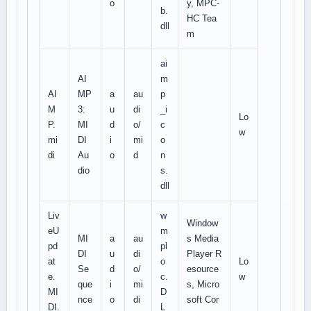
o
y, MPC-
b.
HC Tea
dll
m
ai
AI
m
AI
MP
a
au
p
M
3:
u
di
_i
Lo
P.
MI
d
o/
c
w
mi
DI
i
mi
o
di
Au
o
d
n
dio
s.
dll
Liv
w
Window
eU
m
MI
a
au
s Media
pd
pl
DI
u
di
Player R
at
o
Lo
Se
d
o/
esource
e.
c.
w
que
i
mi
s, Micro
MI
D
nce
o
di
soft Cor
DI.
L