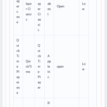
ay
laye
ay
ab
Lo
er
Open
r Cl
er
es
w
c.
assi
Cl
t
ex
c
as
e
si
c
Q
ui
Q
ck
ui
Ti
ck
A
m
Qui
Ti
pp
Lo
e
ckTi
m
le
open
w
Pl
me
e
In
ay
Pl
c.
er.
ay
ex
er
e
R