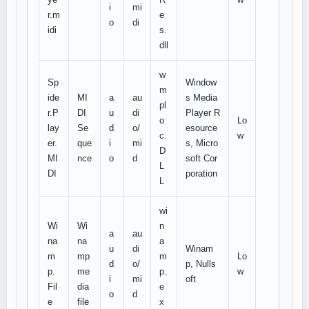
i
mi
r.m
e
o
di
idi
s.
dll
w
Sp
Window
m
ide
MI
a
au
s Media
pl
r.P
DI
u
di
Player R
o
Lo
lay
Se
d
o/
esource
c.
w
er.
que
i
mi
s, Micro
D
MI
nce
o
d
soft Cor
L
DI
poration
L
wi
Wi
Wi
n
a
au
na
na
a
u
di
Winam
m
mp
m
Lo
d
o/
p, Nulls
p.
me
p.
w
i
mi
oft
Fil
dia
e
o
d
e
file
x