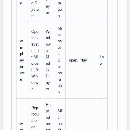
e
g S
ra
ay
yste
tio
er
m
n
Mi
Ope
Wi
cr
rativ
nd
w
os
syst
ow
m
of
eme
s
pl
t
t Mi
M
Lo
ay
C
open, Play
cros
ed
w
er.
or
oft®
ia
ex
po
Win
Pl
e
ra
dow
ay
tio
s
er
n
Re
Rep
pr
Mi
rodu
od
cr
ctor
w
uc
os
de