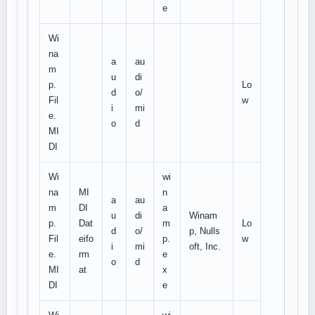
e
Wi
na
a
au
m
u
di
p.
Lo
d
o/
Fil
w
i
mi
e.
o
d
MI
DI
Wi
wi
na
MI
n
a
au
m
DI
a
u
di
Winam
p.
Dat
m
Lo
d
o/
p, Nulls
Fil
eifo
p.
w
i
mi
oft, Inc.
e.
rm
e
o
d
MI
at
x
DI
e