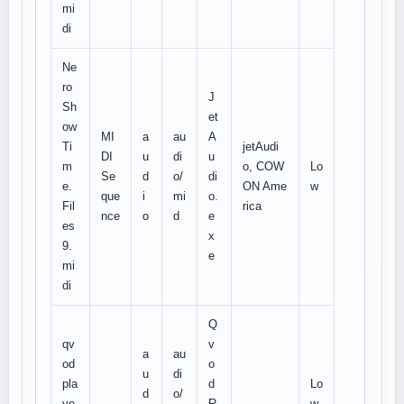
mi
di
Ne
ro
J
Sh
et
ow
MI
a
au
A
Ti
jetAudi
DI
u
di
u
m
o, COW
Lo
Se
d
o/
di
e.
ON Ame
w
que
i
mi
o.
Fil
rica
nce
o
d
e
es
x
9.
e
mi
di
Q
qv
v
a
au
od
o
u
di
pla
d
Lo
d
o/
ye
R
w