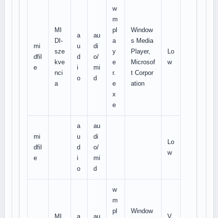
w
m
MI
pl
Window
a
au
DI-
a
s Media
mi
u
di
sze
y
Player,
Lo
dfil
d
o/
kve
e
Microsof
w
e
i
mi
nci
r.
t Corpor
o
d
a
e
ation
x
e
a
au
mi
u
di
Lo
dfil
d
o/
w
e
i
mi
o
d
w
m
pl
Window
MI
a
au
V