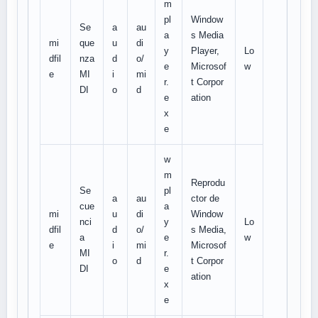
m
pl
Window
Se
a
au
a
s Media
mi
que
u
di
y
Player,
Lo
dfil
nza
d
o/
e
Microsof
w
e
MI
i
mi
r.
t Corpor
DI
o
d
e
ation
x
e
w
m
Reprodu
Se
pl
a
au
ctor de
cue
a
mi
u
di
Window
nci
y
Lo
dfil
d
o/
s Media,
a
e
w
e
i
mi
Microsof
MI
r.
o
d
t Corpor
DI
e
ation
x
e