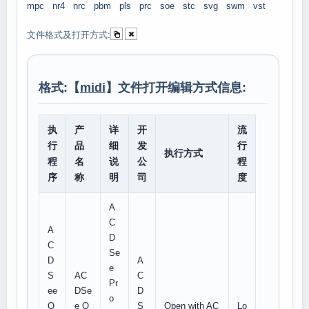
mpc
nr4
nrc
pbm
pls
prc
soe
stc
svg
swm
vst
文件格式及打开方式:
格式:【
midi
】文件打开编辑方式信息:
执
产
详
开
流
行
品
细
发
行
执行方式
程
名
说
公
程
序
称
明
司
度
A
C
A
D
C
Se
D
A
e
S
AC
C
Pr
ee
DSe
D
o
Q
e Q
S
Open with AC
Lo