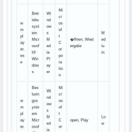
Mi
Betr
Wi
cr
iebs
nd
w
os
syst
ow
m
of
em
s
M
pl
t
Micr
M
�ffnen, Wied
ed
ay
C
osof
ed
ergabe
iu
er.
or
t®
ia
m
ex
po
Win
Pl
e
ra
dow
ay
tio
s
er
n
Bes
Mi
Wi
turin
cr
nd
w
gss
os
ow
m
yste
of
s
pl
em
t
M
Lo
ay
Micr
C
open, Play
ed
w
er.
osof
or
ia