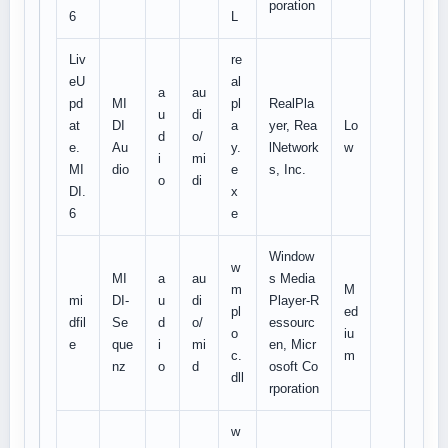
poration
6
L
Liv
re
eU
al
a
au
pd
MI
pl
RealPla
u
di
at
DI
a
yer, Rea
Lo
d
o/
e.
Au
y.
lNetwork
w
i
mi
MI
dio
e
s, Inc.
o
di
DI.
x
6
e
Window
w
MI
a
au
s Media
m
M
mi
DI-
u
di
Player-R
pl
ed
dfil
Se
d
o/
essourc
o
iu
e
que
i
mi
en, Micr
c.
m
nz
o
d
osoft Co
dll
rporation
w