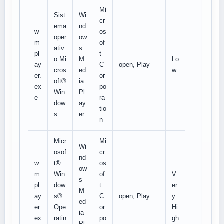
Mi
Sist
Wi
cr
ema
nd
w
os
oper
ow
m
of
ativ
s
pl
t
o Mi
M
Lo
ay
C
open, Play
cros
ed
w
er.
or
oft®
ia
ex
po
Win
Pl
e
ra
dow
ay
tio
s
er
n
Micr
Mi
Wi
osof
cr
nd
w
t®
os
ow
m
Win
of
V
s
pl
dow
t
er
M
ay
s®
C
open, Play
y
ed
er.
Ope
or
Hi
ia
ex
ratin
po
gh
Pl