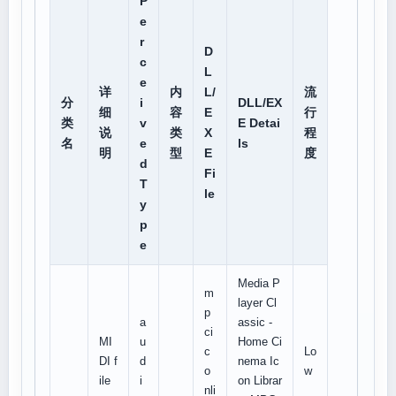
P
e
r
D
c
L
e
详
内
L/
流
分
i
DLL/EX
细
容
E
行
类
v
E Detai
说
类
X
程
名
e
ls
明
型
E
度
d
Fi
T
le
y
p
e
Media P
m
layer Cl
p
a
assic -
ci
MI
u
Home Ci
c
Lo
DI f
d
nema Ic
o
w
ile
i
on Librar
nli