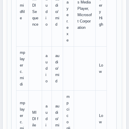
a
s Media
mi
DI
u
di
er
y
Player,
dfil
Se
d
o/
y
e
Microsof
e
que
i
mi
Hi
r.
t Corpor
nce
o
d
gh
e
ation
x
e
mp
a
au
lay
u
di
er
Lo
d
o/
c.
w
i
mi
mi
o
d
di
m
mp
p
a
au
lay
ci
MI
u
di
er
c
Lo
DI f
d
o/
c.
o
w
ile
i
mi
mi
nli