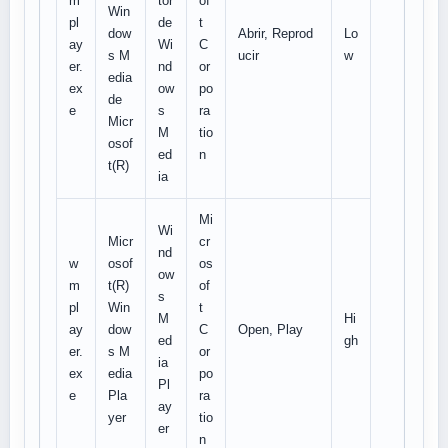
m
tor
of
Win
pl
de
t
dow
Abrir, Reprod
Lo
ay
Wi
C
s M
ucir
w
er.
nd
or
edia
ex
ow
po
de
e
s
ra
Micr
M
tio
osof
ed
n
t(R)
ia
Mi
Wi
Micr
cr
nd
w
osof
os
ow
m
t(R)
of
s
pl
Win
t
M
Hi
ay
dow
C
Open, Play
ed
gh
er.
s M
or
ia
ex
edia
po
Pl
e
Pla
ra
ay
yer
tio
er
n