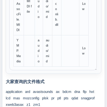
MI
u
di
As
c
Lo
DI f
d
o/
so
o
w
ile
i
mi
cFi
nli
o
d
le.
b.
MI
dll
DI
Y
a
au
M
u
di
Lo
P.
d
o/
w
Me
i
mi
dia
o
d
大家查询的文件格式
application
ard
avastsounds
ax
bdcm
dna
flp
hxt
lcd
mas
mozconfig
plsk
pr
ptl
pts
qdat
snagprof
xweb3asax
z1
zm1