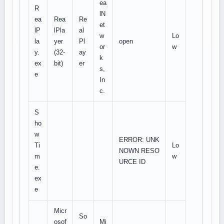
ea
R
lN
ea
Rea
Re
et
lP
lPla
al
w
Lo
la
yer
Pl
open
or
w
y.
(32-
ay
k
ex
bit)
er
s,
e
In
c.
S
ho
w
ERROR: UNK
Ti
Lo
NOWN RESO
m
w
URCE ID
e.
ex
e
Micr
So
osof
Mi