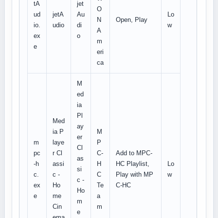
tA
jet
O
ud
jetA
Au
Lo
N
Open, Play
io.
udio
di
w
A
ex
o
m
e
eri
ca
M
ed
ia
Pl
Med
ay
ia P
M
er
m
laye
P
Cl
pc
r Cl
C-
Add to MPC-
as
-h
assi
H
HC Playlist,
Lo
si
c.
c -
C
Play with MP
w
c -
ex
Ho
Te
C-HC
Ho
e
me
a
m
Cin
m
e
ema