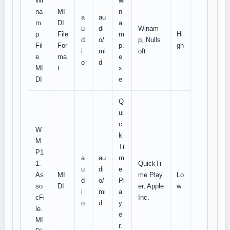
Wi
wi
na
MI
n
a
au
m
DI
a
u
di
Winam
p.
File
m
Hi
d
o/
p, Nulls
Fil
For
p.
gh
i
mi
oft
e.
ma
e
o
d
MI
t
x
DI
e
Q
ui
c
W
k
M
Ti
P1
a
au
m
1.
QuickTi
u
di
e
As
MI
me Play
Lo
d
o/
Pl
so
DI
er, Apple
w
i
mi
a
cFi
Inc.
o
d
y
le.
e
MI
r.