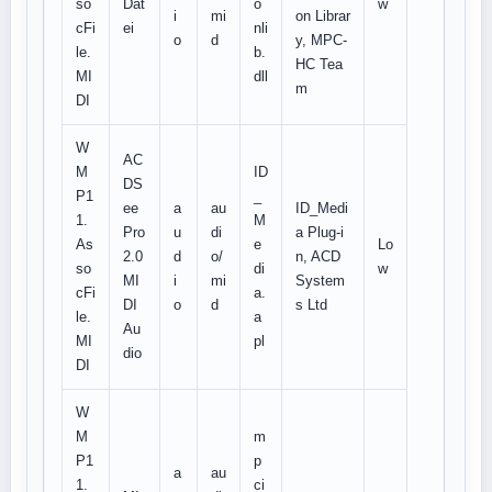
so
Dat
o
w
i
mi
on Librar
cFi
ei
nli
o
d
y, MPC-
le.
b.
HC Tea
MI
dll
m
DI
W
AC
M
ID
DS
P1
_
ee
a
au
ID_Medi
1.
M
Pro
u
di
a Plug-i
As
e
Lo
2.0
d
o/
n, ACD
so
di
w
MI
i
mi
System
cFi
a.
DI
o
d
s Ltd
le.
a
Au
MI
pl
dio
DI
W
M
m
P1
p
a
au
1.
ci