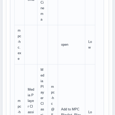
Ci
ne
m
a
m
pc
-h
Lo
open
c.
w
ex
e
M
ed
ia
Pl
m
Med
ay
pc
ia P
er
-h
m
laye
Cl
c
pc
r Cl
as
@
Add to MPC
-h
assi
Lo
si
S
Playlist, Play