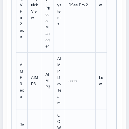
2
V
uick
ys
DSee Pro 2
w
Ph
Pr
Vie
te
ot
o
w
m
o
2.
s
M
ex
an
e
ag
er
AI
AI
M
M
P
AI
P
AIM
D
Lo
M
open
3.
P3
ev
w
P3
ex
Te
e
a
m
C
O
Je
W