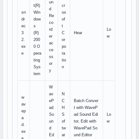
un
t(R)
cr
d
sn
Win
os
Re
dr
dow
of
co
ec
s
t
rd
Lo
3
(R)
C
Hear
er
w
2.
200
or
ac
ex
0 O
po
ce
e
pera
ra
ss
ting
tio
or
Sys
n
y
tem
W
av
N
w
eP
C
Batch Conver
av
ad
H
t with WaveP
ep
So
S
ad Sound Edi
Lo
a
un
of
tor, Edit with
w
d.
d
tw
WavePad So
ex
Ed
ar
und Editor
e