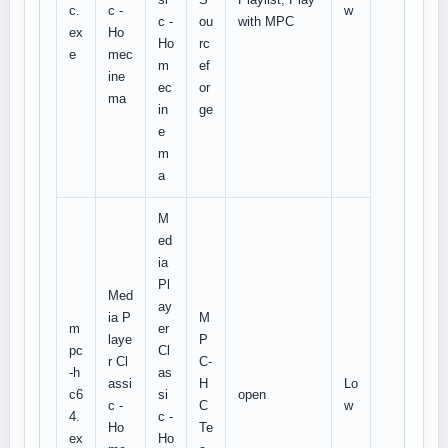
c.
c -
w
c -
ou
with MPC
ex
Ho
Ho
rc
e
mec
m
ef
ine
ec
or
ma
in
ge
e
m
a
M
ed
ia
Pl
Med
ay
ia P
M
m
er
laye
P
pc
Cl
r Cl
C-
-h
as
assi
H
Lo
c6
si
open
c -
C
w
4.
c -
Ho
Te
ex
Ho