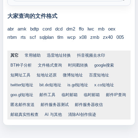
大家查询的文件格式
abr
amk
bdtp
cord
dcd
dm2
ffo
lwc
mb
oex
rrbm
rts
scf
sqlplan
tlm
wcp
x08
zmb
zx40
005
其它
常用辅助
迅雷地址转换
抖音视频去水印
BT种子分析
文件格式查询
时间戳转换
google搜索
短网址工具
短地址还原
微博短地址
百度短地址
twitter短地址
bit.do短地址
is.gd短地址
x.co短地址
goo.gl短地址
邮件工具
临时邮箱
临时邮箱
邮件IP查询
匿名邮件发送
邮件服务器测试
邮件服务器收信
邮箱真实性检查
AI 与其他
清除AI创作痕迹