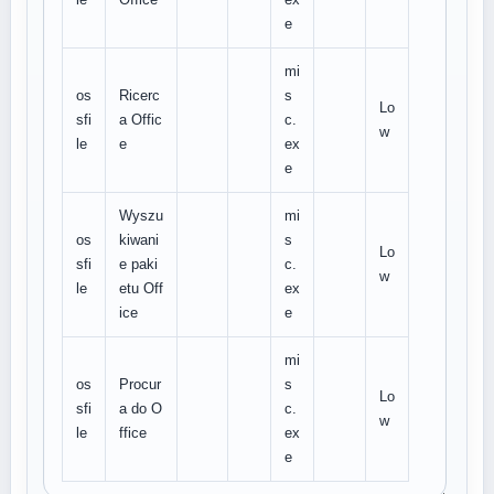
e
mi
os
Ricerc
s
Lo
sfi
a Offic
c.
w
le
e
ex
e
Wyszu
mi
os
kiwani
s
Lo
sfi
e paki
c.
w
le
etu Off
ex
ice
e
mi
os
Procur
s
Lo
sfi
a do O
c.
w
le
ffice
ex
e