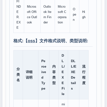
FI
ND
Micros
Outlo
Micro
O
E
oft Offi
ok Ite
soft C
Hi
pe
R.
ce Outl
m Fin
orpora
gh
n
EX
ook
der
tion
E
格式:【
oss
】文件格式说明、类型说明:
D
Pe
L
DL
rce
内
L/
L/E
流
分
详细
ive
容
E
XE
行
类
说明
d
类
X
De
程
名
Ty
型
E
tail
度
pe
Fi
s
le
mi