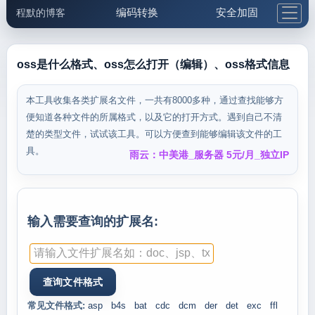
编码转换
安全加固
程默的博客
格式化与前端
网络工具
IP与域名
邮件工具
生活便民
更多工具
oss是什么格式、oss怎么打开（编辑）、oss格式信息
5.1支付宝大红包
本工具收集各类扩展名文件，一共有8000多种，通过查找能够方
便知道各种文件的所属格式，以及它的打开方式。遇到自己不清
楚的类型文件，试试该工具。可以方便查到能够编辑该文件的工
具。
雨云：中美港_服务器 5元/月_独立IP
输入需要查询的扩展名:
常见文件格式:
asp
b4s
bat
cdc
dcm
der
det
exc
ffl