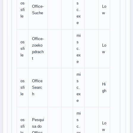
os
s
Office-
Lo
sfi
c.
Suche
w
le
ex
e
mi
Office-
os
s
zoeko
Lo
sfi
c.
pdrach
w
le
ex
t
e
mi
os
Office
s
Hi
sfi
Searc
c.
gh
le
h
ex
e
mi
os
Pesqui
s
Lo
sfi
sa do
c.
w
le
Office
ex