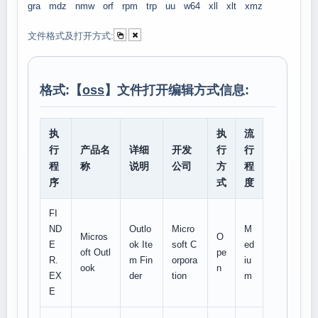
gra
mdz
nmw
orf
rpm
trp
uu
w64
xll
xlt
xmz
文件格式及打开方式:
格式:【
oss
】文件打开编辑方式信息:
执
执
流
行
产品名
详细
开发
行
行
程
称
说明
公司
方
程
序
式
度
FI
ND
Outlo
Micro
M
Micros
O
E
ok Ite
soft C
ed
oft Outl
pe
R.
m Fin
orpora
iu
ook
n
EX
der
tion
m
E