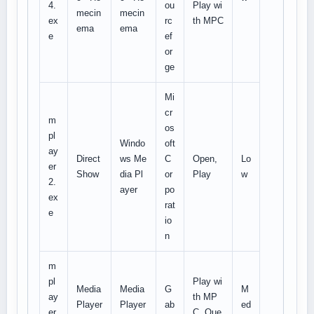
4.
ou
Play wi
mecin
mecin
ex
rc
th MPC
ema
ema
e
ef
or
ge
Mi
cr
m
os
pl
Windo
oft
ay
Direct
ws Me
C
Open,
Lo
er
Show
dia Pl
or
Play
w
2.
ayer
po
ex
rat
e
io
n
m
pl
Play wi
Media
Media
G
M
ay
th MP
Player
Player
ab
ed
er
C, Que