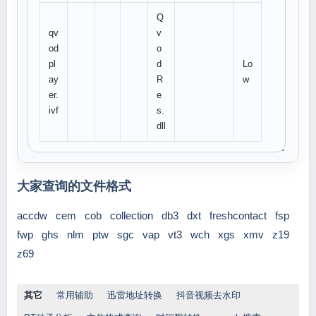
Q
qv
v
od
o
pl
d
Lo
ay
R
w
er.
e
ivf
s.
dll
大家查询的文件格式
accdw
cem
cob
collection
db3
dxt
freshcontact
fsp
fwp
ghs
nlm
ptw
sgc
vap
vt3
wch
xgs
xmv
z19
z69
其它
常用辅助
迅雷地址转换
抖音视频去水印