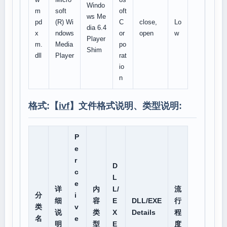
Windo
m
soft
oft
ws Me
pd
(R) Wi
C
close,
Lo
dia 6.4
x
ndows
or
open
w
Player
m.
Media
po
Shim
dll
Player
rat
io
n
格式:【
ivf
】文件格式说明、类型说明:
P
e
r
D
c
L
e
详
内
L/
流
分
i
细
容
E
DLL/EXE
行
类
v
说
类
X
Details
程
名
e
明
型
E
度