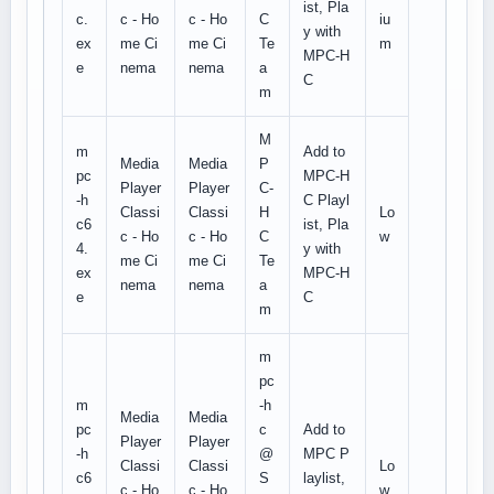
ist, Pla
c.
c - Ho
c - Ho
C
iu
y with
ex
me Ci
me Ci
Te
m
MPC-H
e
nema
nema
a
C
m
M
m
Add to
Media
Media
P
pc
MPC-H
Player
Player
C-
-h
C Playl
Classi
Classi
H
Lo
c6
ist, Pla
c - Ho
c - Ho
C
w
4.
y with
me Ci
me Ci
Te
ex
MPC-H
nema
nema
a
e
C
m
m
pc
m
-h
Media
Media
pc
c
Add to
Player
Player
-h
@
MPC P
Classi
Classi
Lo
c6
S
laylist,
c - Ho
c - Ho
w