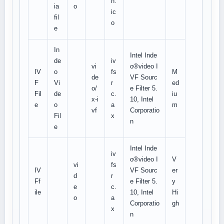
h.
ia
o
ic
fil
o
e
In
Intel Inde
de
iv
vi
o®video I
IV
o
fs
M
de
VF Sourc
F
Vi
r
ed
o/
e Filter 5.
Fil
de
c.
iu
x-i
10, Intel
e
o
a
m
vf
Corporatio
Fil
x
n
e
Intel Inde
iv
o®video I
V
vi
fs
IV
VF Sourc
er
d
r
Ff
e Filter 5.
y
e
c.
ile
10, Intel
Hi
o
a
Corporatio
gh
x
n