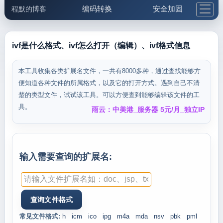
编码转换
安全加固
程默的博客
格式化与前端
网络工具
IP与域名
邮件工具
生活便民
更多工具
ivf是什么格式、ivf怎么打开（编辑）、ivf格式信息
5.1支付宝大红包
本工具收集各类扩展名文件，一共有8000多种，通过查找能够方
便知道各种文件的所属格式，以及它的打开方式。遇到自己不清
楚的类型文件，试试该工具。可以方便查到能够编辑该文件的工
具。
雨云：中美港_服务器 5元/月_独立IP
输入需要查询的扩展名:
常见文件格式:
h
icm
ico
ipg
m4a
mda
nsv
pbk
pml