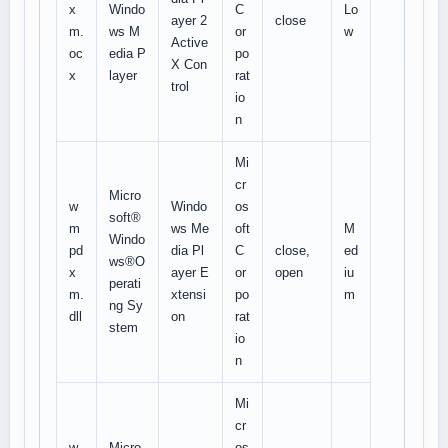
x
Windo
C
Lo
ayer 2
close
m.
ws M
or
w
Active
oc
edia P
po
X Con
x
layer
rat
trol
io
n
Mi
cr
Micro
w
Windo
os
soft®
m
ws Me
oft
M
Windo
pd
dia Pl
C
close,
ed
ws®O
x
ayer E
or
open
iu
perati
m.
xtensi
po
m
ng Sy
dll
on
rat
stem
io
n
Mi
cr
w
Micro
os