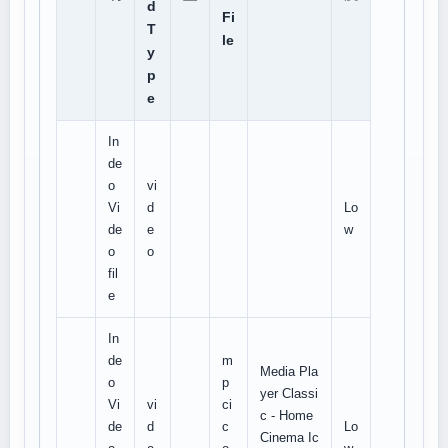
d
Fi
T
le
y
p
e
In
de
o
vi
Vi
d
Lo
de
e
w
o
o
fil
e
In
de
m
Media Pla
o
p
yer Classi
Vi
vi
ci
c - Home
de
d
c
Lo
Cinema Ic