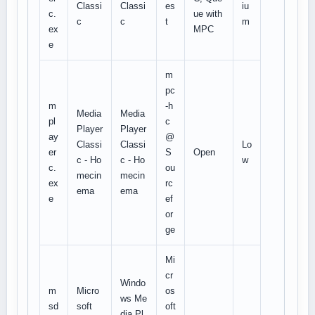
Classi
Classi
es
iu
c.
ue with
c
c
t
m
ex
MPC
e
m
pc
m
-h
Media
Media
pl
c
Player
Player
ay
@
Classi
Classi
Lo
er
S
Open
c - Ho
c - Ho
w
c.
ou
mecin
mecin
ex
rc
ema
ema
e
ef
or
ge
Mi
cr
Windo
m
Micro
os
ws Me
sd
soft
oft
dia Pl