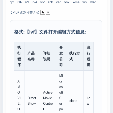
qht
r16
r21
r24
sbr
snk
vsd
vsx
wma
wpl
wsc
文件格式及打开方式:
格式:【
ivf
】文件打开编辑方式信息:
执
开
流
行
产品
详细
发
执行方
行
程
名称
说明
公
式
程
序
司
度
Mi
A
cr
M
os
O
Active
oft
VI
Direct
Movie
C
Lo
close
E.
Show
Contro
or
w
O
l
po