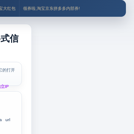
付宝大红包
领券啦,淘宝京东拼多多内部券!
格式信
它的打开
立IP
a
url