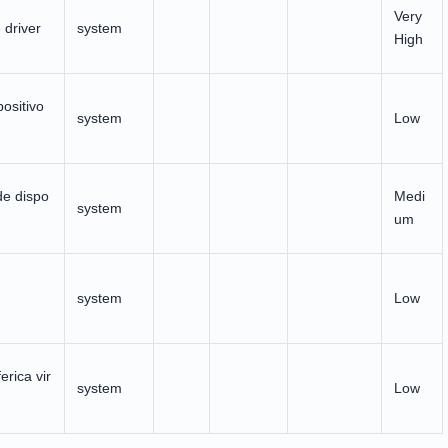
Very
 driver
system
High
positivo
system
Low
de dispo
Medi
system
um
system
Low
ferica vir
system
Low