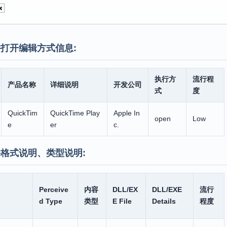
打开编辑方式信息:
执行方
流行程
产品名称
详细说明
开发公司
式
度
QuickTim
QuickTime Play
Apple In
open
Low
e
er
c.
格式说明、类型说明:
Perceive
内容
DLL/EX
DLL/EXE
流行
d Type
类型
E File
Details
程度