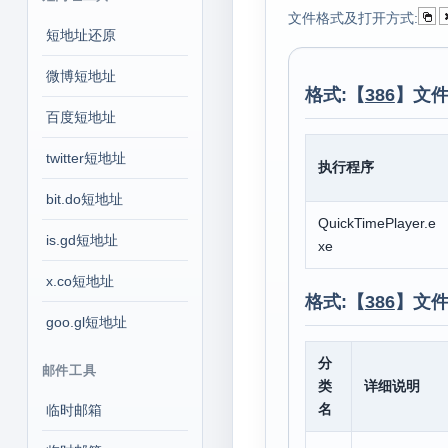
文件格式及打开方式:
短地址还原
微博短地址
格式:【
386
】文件
百度短地址
twitter短地址
执行程序
bit.do短地址
QuickTimePlayer.e
is.gd短地址
xe
x.co短地址
格式:【
386
】文件
goo.gl短地址
分
邮件工具
类
详细说明
名
临时邮箱