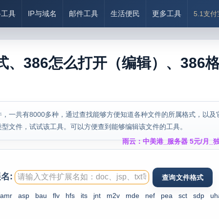
络工具
IP与域名
邮件工具
生活便民
更多工具
5.1支
式、386怎么打开（编辑）、386
，一共有8000多种，通过查找能够方便知道各种文件的所属格式，以及
类型文件，试试该工具。可以方便查到能够编辑该文件的工具。
雨云：中美港_服务器 5元/月_独
名:
amr
asp
bau
flv
hfs
its
jnt
m2v
mde
nef
pea
sct
sdp
uh