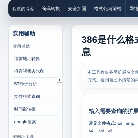
编码转换
安全加固
格式化与前端
网
程默的博客
实用辅助
386是什么格
常用辅助
息
迅雷地址转换
抖音视频去水印
本工具收集各类扩展名文件
方式。遇到自己不清楚的
BT种子分析
文件格式查询
时间戳转换
输入需要查询的扩展
google搜索
常见文件格式:
aif
amp
xdr
xht
xlt
短网址工具