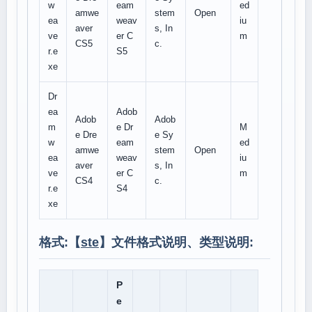
w
eam
ed
amwe
stem
Open
ea
weav
iu
aver
s, In
ve
er C
m
CS5
c.
r.e
S5
xe
Dr
ea
Adob
Adob
Adob
m
e Dr
M
e Dre
e Sy
w
eam
ed
amwe
stem
Open
ea
weav
iu
aver
s, In
ve
er C
m
CS4
c.
r.e
S4
xe
格式:【
ste
】文件格式说明、类型说明:
P
e