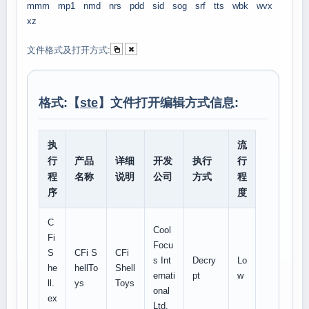
mmm
mp1
nmd
nrs
pdd
sid
sog
srf
tts
wbk
wvx
xz
文件格式及打开方式:
格式:【
ste
】文件打开编辑方式信息:
执
流
行
产品
详细
开发
执行
行
程
名称
说明
公司
方式
程
序
度
C
Cool
Fi
Focu
S
CFi S
CFi
s Int
Decry
Lo
he
hellTo
Shell
ernati
pt
w
ll.
ys
Toys
onal
ex
Ltd.