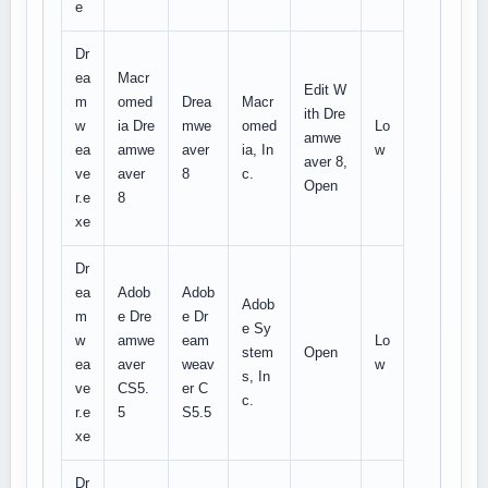
e
Dr
ea
Macr
Edit W
m
omed
Drea
Macr
ith Dre
w
ia Dre
mwe
omed
Lo
amwe
ea
amwe
aver
ia, In
w
aver 8,
ve
aver
8
c.
Open
r.e
8
xe
Dr
ea
Adob
Adob
Adob
m
e Dre
e Dr
e Sy
w
amwe
eam
Lo
stem
Open
ea
aver
weav
w
s, In
ve
CS5.
er C
c.
r.e
5
S5.5
xe
Dr