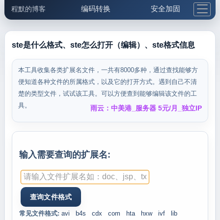
编码转换
安全加固
程默的博客
格式化与前端
网络工具
IP与域名
邮件工具
生活便民
更多工具
ste是什么格式、ste怎么打开（编辑）、ste格式信息
5.1支付宝大红包
本工具收集各类扩展名文件，一共有8000多种，通过查找能够方
便知道各种文件的所属格式，以及它的打开方式。遇到自己不清
楚的类型文件，试试该工具。可以方便查到能够编辑该文件的工
具。
雨云：中美港_服务器 5元/月_独立IP
输入需要查询的扩展名:
常见文件格式:
avi
b4s
cdx
com
hta
hxw
ivf
lib