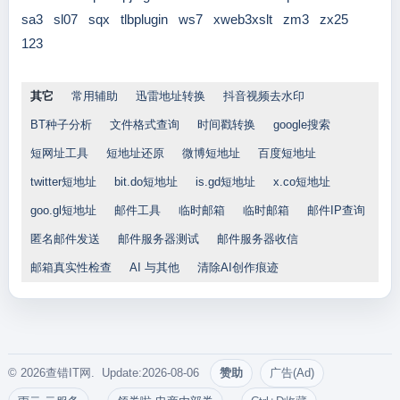
sa3
sl07
sqx
tlbplugin
ws7
xweb3xslt
zm3
zx25
123
其它
常用辅助
迅雷地址转换
抖音视频去水印
BT种子分析
文件格式查询
时间戳转换
google搜索
短网址工具
短地址还原
微博短地址
百度短地址
twitter短地址
bit.do短地址
is.gd短地址
x.co短地址
goo.gl短地址
邮件工具
临时邮箱
临时邮箱
邮件IP查询
匿名邮件发送
邮件服务器测试
邮件服务器收信
邮箱真实性检查
AI 与其他
清除AI创作痕迹
© 2026查错IT网. Update:2026-08-06
赞助
广告(Ad)