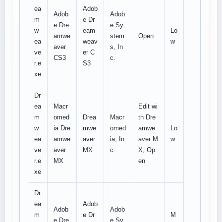
ea
Adob
Adob
Adob
m
e Dr
e Dre
e Sy
w
eam
Lo
amwe
stem
Open
ea
weav
w
aver
s, In
ve
er C
CS3
c.
r.e
S3
xe
Dr
ea
Macr
Edit wi
m
omed
Drea
Macr
th Dre
w
ia Dre
mwe
omed
amwe
Lo
ea
amwe
aver
ia, In
aver M
w
ve
aver
MX
c.
X, Op
r.e
MX
en
xe
Dr
ea
Adob
Adob
Adob
m
e Dr
M
e Dre
e Sy