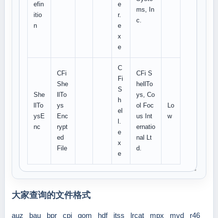
efin
e
ms, In
itio
r.
c.
n
e
x
e
C
CFi
CFi S
Fi
She
hellTo
S
She
llTo
ys, Co
h
llTo
ys
ol Foc
Lo
el
ysE
Enc
us Int
w
l.
nc
rypt
ernatio
e
ed
nal Lt
x
File
d.
e
大家查询的文件格式
auz
bau
bpr
cpj
gom
hdf
itss
lrcat
mpx
mvd
r46