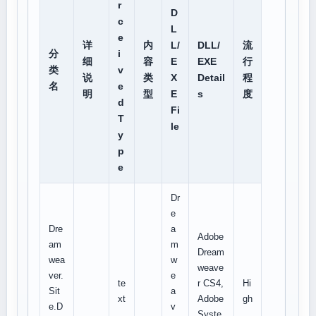
r
D
c
L
e
详
内
L/
DLL/
流
分
i
细
容
E
EXE
行
类
v
说
类
X
Detail
程
名
e
明
型
E
s
度
d
Fi
T
le
y
p
e
Dr
e
Dre
a
Adobe
am
m
Dream
wea
w
weave
ver.
e
te
r CS4,
Hi
Sit
a
xt
Adobe
gh
e.D
v
Syste