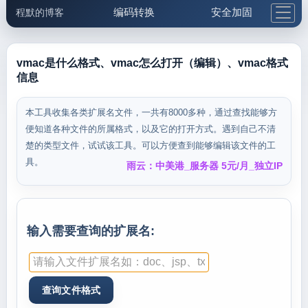
编码转换
安全加固
程默的博客
格式化与前端
网络工具
IP与域名
邮件工具
生活便民
更多工具
vmac是什么格式、vmac怎么打开（编辑）、vmac格式
信息
5.1支付宝大红包
本工具收集各类扩展名文件，一共有8000多种，通过查找能够方
便知道各种文件的所属格式，以及它的打开方式。遇到自己不清
楚的类型文件，试试该工具。可以方便查到能够编辑该文件的工
具。
雨云：中美港_服务器 5元/月_独立IP
输入需要查询的扩展名: