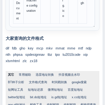
machin
i
Do
gh
e config
g.
cu
uration
ic
me
o
nt
大家查询的文件格式
dif
fdb
gho
key
mcp
mkv
mmat
mme
mtf
ndp
nth
phpsa
spdesignnav
tbz
tpo
tu2010code
xip
xlsmhtml
zlc
zx18
其它
常用辅助
迅雷地址转换
抖音视频去水印
BT种子分析
文件格式查询
时间戳转换
google搜索
短网址工具
短地址还原
微博短地址
百度短地址
twitter短地址
bit.do短地址
is.gd短地址
x.co短地址
goo.gl短地址
邮件工具
临时邮箱
临时邮箱
邮件IP查询