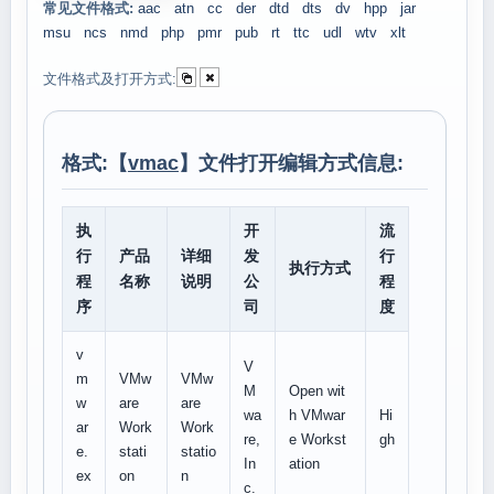
常见文件格式:
aac
atn
cc
der
dtd
dts
dv
hpp
jar
msu
ncs
nmd
php
pmr
pub
rt
ttc
udl
wtv
xlt
文件格式及打开方式:
格式:【
vmac
】文件打开编辑方式信息:
执
开
流
行
产品
详细
发
行
执行方式
程
名称
说明
公
程
序
司
度
v
V
m
VMw
VMw
M
Open wit
w
are
are
wa
h VMwar
Hi
ar
Work
Work
re,
e Workst
gh
e.
stati
statio
In
ation
ex
on
n
c.