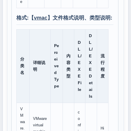
e
格式:【
vmac
】文件格式说明、类型说明:
D
D
L
Pe
L
L/
rc
内
L/
E
流
分
ei
详细说
容
E
X
行
类
ve
明
类
X
E
程
名
d
型
E
D
度
Ty
Fi
et
pe
le
ai
ls
V
c
M
VMware
o
wa
virtual
nf
re.
Hi