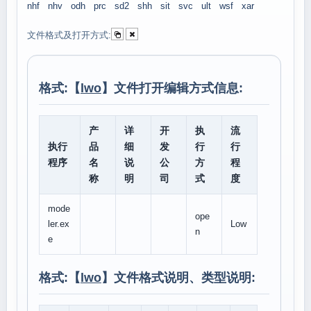
nhf
nhv
odh
prc
sd2
shh
sit
svc
ult
wsf
xar
文件格式及打开方式:
格式:【
lwo
】文件打开编辑方式信息:
产
详
开
执
流
执行
品
细
发
行
行
程序
名
说
公
方
程
称
明
司
式
度
mode
ope
ler.ex
Low
n
e
格式:【
lwo
】文件格式说明、类型说明: