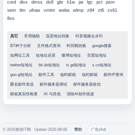
cord
divx
dmss
ds8
gbr
h1w
jar
lgc
pct
psm
sem
tlm
ufraw
vmtm
weba
wlmp
z84
zt6
zx61
8xs
其它
常用辅助
迅雷地址转换
抖音视频去水印
BT种子分析
文件格式查询
时间戳转换
google搜索
短网址工具
短地址还原
微博短地址
百度短地址
twitter短地址
bit.do短地址
is.gd短地址
x.co短地址
goo.gl短地址
邮件工具
临时邮箱
临时邮箱
邮件IP查询
匿名邮件发送
邮件服务器测试
邮件服务器收信
邮箱真实性检查
AI 与其他
清除AI创作痕迹
© 2026查错IT网. Update:2026-08-06
赞助
广告(Ad)