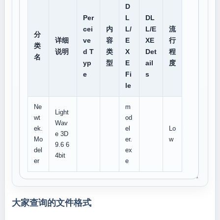
D
Per
L
DL
cei
内
L/
L/E
流
分
详细
ve
容
E
XE
行
类
说明
d T
类
X
Det
程
名
yp
型
E
ail
度
e
Fi
s
le
Ne
m
Light
wt
od
Wav
ek.
el
Lo
e 3D
Mo
er.
w
9.6 6
del
ex
4bit
er
e
大家查询的文件格式