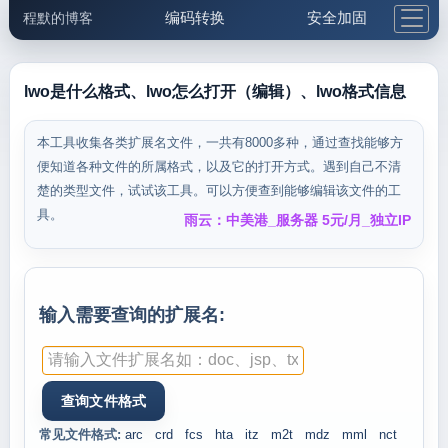
编码转换
安全加固
程默的博客
格式化与前端
网络工具
IP与域名
邮件工具
生活便民
更多工具
lwo是什么格式、lwo怎么打开（编辑）、lwo格式信息
5.1支付宝大红包
本工具收集各类扩展名文件，一共有8000多种，通过查找能够方
便知道各种文件的所属格式，以及它的打开方式。遇到自己不清
楚的类型文件，试试该工具。可以方便查到能够编辑该文件的工
具。
雨云：中美港_服务器 5元/月_独立IP
输入需要查询的扩展名:
常见文件格式:
arc
crd
fcs
hta
itz
m2t
mdz
mml
nct