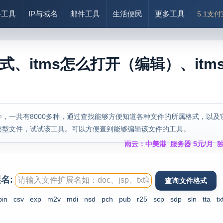
络工具
IP与域名
邮件工具
生活便民
更多工具
5.1支
格式、itms怎么打开（编辑）、itm
，一共有8000多种，通过查找能够方便知道各种文件的所属格式，以及
类型文件，试试该工具。可以方便查到能够编辑该文件的工具。
雨云：中美港_服务器 5元/月_独
名:
bin
csv
exp
m2v
mdi
nsd
pch
pub
r25
scp
sdp
sln
tta
tx