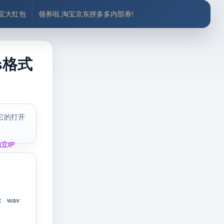
付宝大红包
领券啦,淘宝京东拼多多内部券!
s格式
它的打开
立IP
t
wav