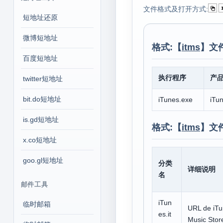
文件格式及打开方式:
短地址还原
微博短地址
格式:【
itms
】文
百度短地址
执行程序
产
twitter短地址
bit.do短地址
iTunes.exe
iTu
is.gd短地址
格式:【
itms
】文
x.co短地址
goo.gl短地址
分类
详细说明
名
邮件工具
iTun
临时邮箱
URL de iT
es.it
Music Stor