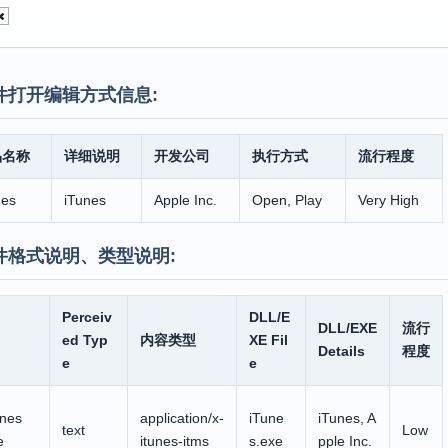
件打开编辑方式信息:
品名称
详细说明
开发公司
执行方式
流行程度
nes
iTunes
Apple Inc.
Open, Play
Very High
件格式说明、类型说明:
Perceiv
DLL/E
DLL/EXE
流行
ed Typ
内容类型
XE Fil
Details
程度
e
e
unes
application/x-
iTune
iTunes, A
text
Low
e
itunes-itms
s.exe
pple Inc.