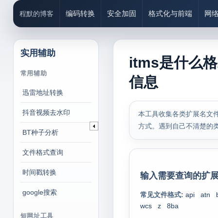
编码转换
安全加固
格式化与前端
网
程默的博客
实用辅助
itms是什么
常用辅助
信息
迅雷地址转换
抖音视频去水印
本工具收集各类扩展名文件
方式。遇到自己不清楚的
BT种子分析
文件格式查询
时间戳转换
输入需要查询的扩展
google搜索
常见文件格式:
api
atn
wcs
z
8ba
短网址工具