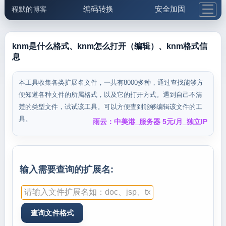
编码转换
安全加固
程默的博客
格式化与前端
网络工具
IP与域名
邮件工具
生活便民
更多工具
knm是什么格式、knm怎么打开（编辑）、knm格式信
息
5.1支付宝大红包
本工具收集各类扩展名文件，一共有8000多种，通过查找能够方
便知道各种文件的所属格式，以及它的打开方式。遇到自己不清
楚的类型文件，试试该工具。可以方便查到能够编辑该文件的工
具。
雨云：中美港_服务器 5元/月_独立IP
输入需要查询的扩展名: