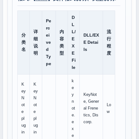
D
Pe
L
rc
详
内
L/
流
分
ei
DLL/EX
细
容
E
行
类
ve
E Detai
说
类
X
程
名
d
ls
明
型
E
度
Ty
Fi
pe
le
k
K
K
e
ey
ey
y
KeyNot
N
N
n
e, Gener
ot
ot
Lo
ot
al Frene
e
e
w
e.
tics, Dis
pl
pl
e
corp.
ug
ug
x
in
in
e