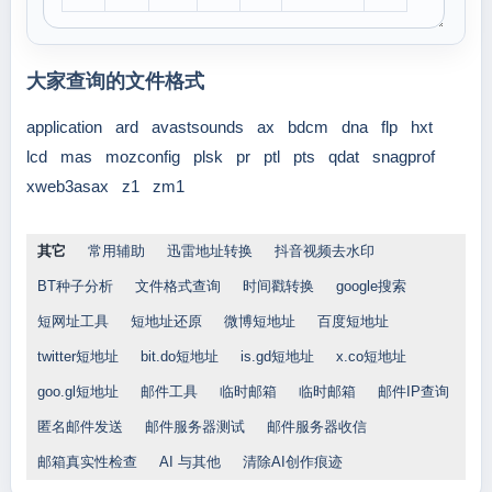
大家查询的文件格式
application
ard
avastsounds
ax
bdcm
dna
flp
hxt
lcd
mas
mozconfig
plsk
pr
ptl
pts
qdat
snagprof
xweb3asax
z1
zm1
其它
常用辅助
迅雷地址转换
抖音视频去水印
BT种子分析
文件格式查询
时间戳转换
google搜索
短网址工具
短地址还原
微博短地址
百度短地址
twitter短地址
bit.do短地址
is.gd短地址
x.co短地址
goo.gl短地址
邮件工具
临时邮箱
临时邮箱
邮件IP查询
匿名邮件发送
邮件服务器测试
邮件服务器收信
邮箱真实性检查
AI 与其他
清除AI创作痕迹