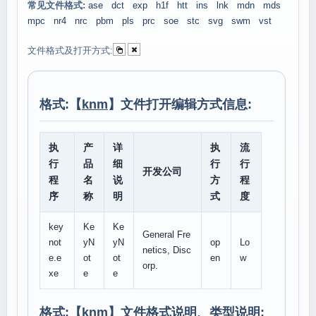
常见文件格式:
ase
dct
exp
h1f
htt
ins
lnk
mdn
mds
mpc
nr4
nrc
pbm
pls
prc
soe
stc
svg
swm
vst
文件格式及打开方式:
格式:【
knm
】文件打开编辑方式信息:
执
产
详
执
流
行
品
细
行
行
开发公司
程
名
说
方
程
序
称
明
式
度
key
Ke
Ke
General Fre
not
yN
yN
op
Lo
netics, Disc
e.e
ot
ot
en
w
orp.
xe
e
e
格式:【
knm
】文件格式说明、类型说明: