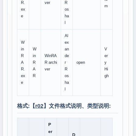
R.
ver
R
m
ex
os
e
ha
l
Al
W
ex
in
W
an
V
R
in
WinRA
de
er
A
R
R archi
r
open
y
R.
A
ver
R
Hi
ex
R
os
gh
e
ha
l
格式:【
r02
】文件格式说明、类型说明:
P
er
D