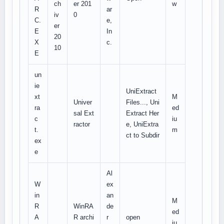
ch
er 201
w
R
ar
iv
0
C.
e,
er
E
In
20
X
c.
10
E
un
ie
UniExtract
xt
M
Univer
Files..., Uni
ra
ed
sal Ext
Extract Her
c
iu
ractor
e, UniExtra
t.
m
ct to Subdir
ex
e
Al
W
ex
in
an
M
R
WinRA
de
ed
A
R archi
r
open
iu