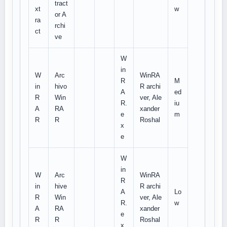
tract
xt
w
or A
ra
rchi
ct
ve
W
in
W
Arc
WinRA
R
M
in
hivo
R archi
A
ed
R
Win
ver, Ale
R.
iu
A
RA
xander
e
m
R
R
Roshal
x
e
W
in
W
Arc
WinRA
R
in
hive
R archi
A
Lo
R
Win
ver, Ale
R.
w
A
RA
xander
e
R
R
Roshal
x