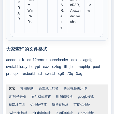
in
m
A
nRAR,
Lo
R
Win
R.
Alexan
w
A
RA
e
der Ro
R
Ra
x
shal
e
大家查询的文件格式
accde
clk
cm12rcmresourceloader
dex
diagcfg
dvdfabbluraydecrypt
eaz
ezlog
fll
jps
muphlp
pool
prt
qtk
resbuild
sd
swstd
xg8
73q
9xg
其它
常用辅助
迅雷地址转换
抖音视频去水印
BT种子分析
文件格式查询
时间戳转换
google搜索
短网址工具
短地址还原
微博短地址
百度短地址
twitter短地址
bit.do短地址
is.gd短地址
x.co短地址