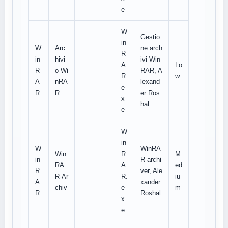
e
W
Gestio
in
W
Arc
ne arch
R
in
hivi
ivi Win
A
Lo
R
o Wi
RAR, A
R.
w
A
nRA
lexand
e
R
R
er Ros
x
hal
e
W
in
W
WinRA
Win
R
M
in
R archi
RA
A
ed
R
ver, Ale
R-Ar
R.
iu
A
xander
chiv
e
m
R
Roshal
x
e