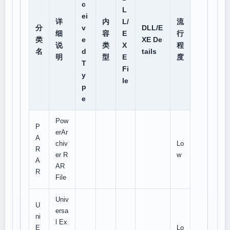
c
L
ei
详
内
L/
流
分
v
DLL/E
细
容
E
行
类
e
XE De
说
类
X
程
名
d
tails
明
型
E
度
T
Fi
y
le
p
e
Pow
P
erAr
A
chiv
Lo
R
er R
w
A
AR
R
File
Univ
U
ersa
ni
l Ex
E
Lo