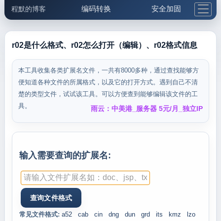
编码转换
安全加固
程默的博客
格式化与前端
网络工具
IP与域名
邮件工具
生活便民
更多工具
r02是什么格式、r02怎么打开（编辑）、r02格式信息
5.1支付宝大红包
本工具收集各类扩展名文件，一共有8000多种，通过查找能够方
便知道各种文件的所属格式，以及它的打开方式。遇到自己不清
楚的类型文件，试试该工具。可以方便查到能够编辑该文件的工
具。
雨云：中美港_服务器 5元/月_独立IP
输入需要查询的扩展名:
常见文件格式:
a52
cab
cin
dng
dun
grd
its
kmz
lzo