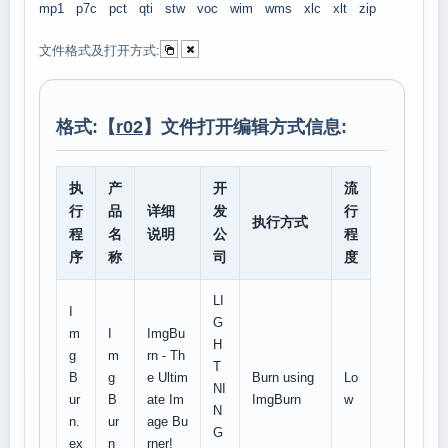
mp1
p7c
pct
qti
stw
voc
wim
wms
xlc
xlt
zip
文件格式及打开方式:
格式:【
r02
】文件打开编辑方式信息:
执
产
开
流
行
品
详细
发
行
执行方式
程
名
说明
公
程
序
称
司
度
LI
I
G
m
I
ImgBu
H
g
m
rn - Th
T
B
g
e Ultim
Burn using
Lo
NI
ur
B
ate Im
ImgBurn
w
N
n.
ur
age Bu
G
ex
n
rner!