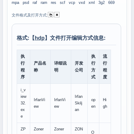
mpa
psd
raf
ram
res
scf
vcp
vxd
xml
3g2
669
文件格式及打开方式:
格式:【
hdp
】文件打开编辑方式信息:
执
执
流
行
产品名
详细说
开发
行
行
程
称
明
公司
方
程
序
式
度
i_v
iew
Irfan
IrfanVi
IrfanVi
op
Hi
32.
Skilj
ew
ew
en
gh
ex
an
e
ZP
Zoner
Zoner
ZON
O