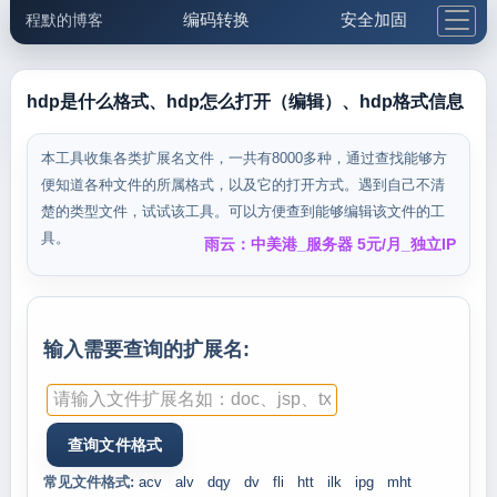
编码转换
安全加固
程默的博客
格式化与前端
网络工具
IP与域名
邮件工具
生活便民
更多工具
hdp是什么格式、hdp怎么打开（编辑）、hdp格式信息
5.1支付宝大红包
本工具收集各类扩展名文件，一共有8000多种，通过查找能够方
便知道各种文件的所属格式，以及它的打开方式。遇到自己不清
楚的类型文件，试试该工具。可以方便查到能够编辑该文件的工
具。
雨云：中美港_服务器 5元/月_独立IP
输入需要查询的扩展名:
常见文件格式:
acv
alv
dqy
dv
fli
htt
ilk
ipg
mht