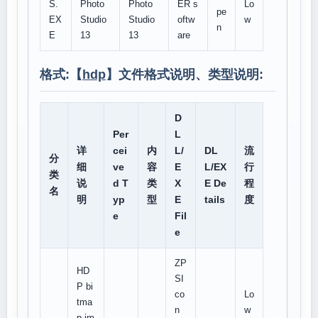
S.
Photo
Photo
ER s
Lo
pe
EX
Studio
Studio
oftw
w
n
E
13
13
are
格式:【
hdp
】文件格式说明、类型说明:
D
Per
L
详
cei
内
L/
DL
流
分
细
ve
容
E
L/EX
行
类
说
d T
类
X
E De
程
名
明
yp
型
E
tails
度
e
Fil
e
ZP
HD
SI
P bi
co
Lo
tma
n
w
p im