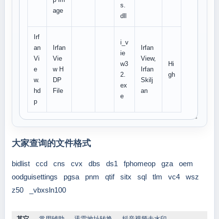
s.
age
dll
Irf
i_v
an
Irfan
Irfan
ie
Vi
Vie
View,
w3
Hi
e
w H
Irfan
2.
gh
w.
DP
Skilj
ex
hd
File
an
e
p
大家查询的文件格式
bidlist
ccd
cns
cvx
dbs
ds1
fphomeop
gza
oem
oodguisettings
pgsa
pnm
qtif
sitx
sql
tlm
vc4
wsz
z50
_vbxsln100
其它
常用辅助
迅雷地址转换
抖音视频去水印