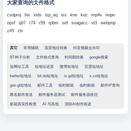
大家查询的文件格式
csdproj
his
inds
isp_aq
iss
kne
koz
mp4v
nope
npsf
q07
r74
r99
rpbm
sef
snagacc
vt3
webpnp
z49
zls
其它
常用辅助
迅雷地址转换
抖音视频去水印
BT种子分析
文件格式查询
时间戳转换
google搜索
短网址工具
短地址还原
微博短地址
百度短地址
twitter短地址
bit.do短地址
is.gd短地址
x.co短地址
goo.gl短地址
邮件工具
临时邮箱
临时邮箱
邮件IP查询
匿名邮件发送
邮件服务器测试
邮件服务器收信
邮箱真实性检查
AI 与其他
清除AI创作痕迹