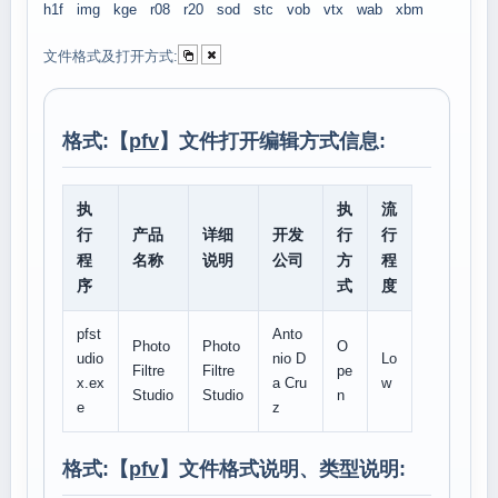
h1f
img
kge
r08
r20
sod
stc
vob
vtx
wab
xbm
文件格式及打开方式:
格式:【
pfv
】文件打开编辑方式信息:
执
执
流
行
产品
详细
开发
行
行
程
名称
说明
公司
方
程
序
式
度
pfst
Anto
Photo
Photo
O
udio
nio D
Lo
Filtre
Filtre
pe
x.ex
a Cru
w
Studio
Studio
n
e
z
格式:【
pfv
】文件格式说明、类型说明: