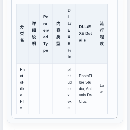
D
Pe
L
详
rc
内
L/
流
分
DLL/E
细
eiv
容
E
行
类
XE Det
说
ed
类
X
程
名
ails
明
Ty
型
E
度
pe
Fi
le
Ph
pf
ot
st
PhotoFi
oF
ud
ltre Stu
Lo
iltr
io
dio, Ant
w
e.
x.
onio Da
Pf
ex
Cruz
v
e