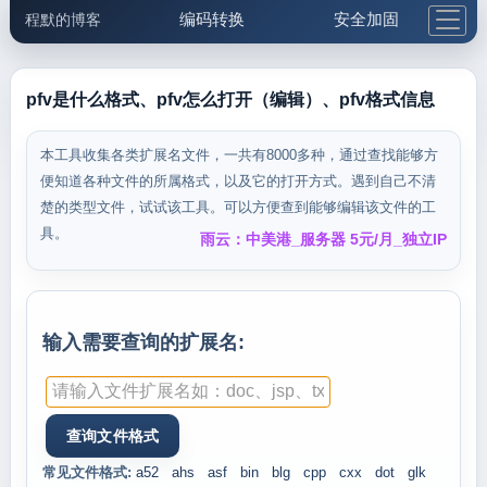
编码转换
安全加固
程默的博客
格式化与前端
网络工具
IP与域名
邮件工具
生活便民
更多工具
pfv是什么格式、pfv怎么打开（编辑）、pfv格式信息
5.1支付宝大红包
本工具收集各类扩展名文件，一共有8000多种，通过查找能够方
便知道各种文件的所属格式，以及它的打开方式。遇到自己不清
楚的类型文件，试试该工具。可以方便查到能够编辑该文件的工
具。
雨云：中美港_服务器 5元/月_独立IP
输入需要查询的扩展名:
常见文件格式:
a52
ahs
asf
bin
blg
cpp
cxx
dot
glk