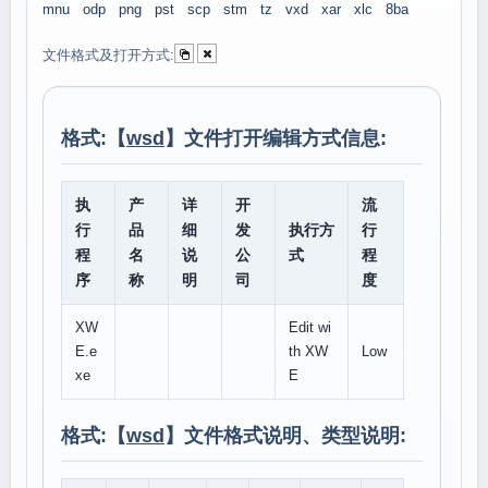
mnu
odp
png
pst
scp
stm
tz
vxd
xar
xlc
8ba
文件格式及打开方式:
格式:【
wsd
】文件打开编辑方式信息:
执
产
详
开
流
行
品
细
发
执行方
行
程
名
说
公
式
程
序
称
明
司
度
XW
Edit wi
E.e
th XW
Low
xe
E
格式:【
wsd
】文件格式说明、类型说明: