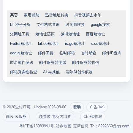
其它
常用辅助
迅雷地址转换
抖音视频去水印
BT种子分析
文件格式查询
时间戳转换
google搜索
短网址工具
短地址还原
微博短地址
百度短地址
twitter短地址
bit.do短地址
is.gd短地址
x.co短地址
goo.gl短地址
邮件工具
临时邮箱
临时邮箱
邮件IP查询
匿名邮件发送
邮件服务器测试
邮件服务器收信
邮箱真实性检查
AI 与其他
清除AI创作痕迹
© 2026查错IT网. Update:2026-08-06
赞助
广告(Ad)
雨云 云服务
领券啦 电商内部券
Ctrl+D收藏
粤ICP备13083991号
站点地图
更新信息
To：
8292669@qq.com