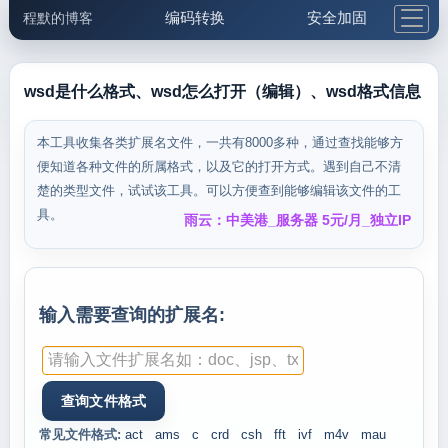
编码转换
安全加固
程默的博客
格式化与前端
网络工具
IP与域名
邮件工具
生活便民
更多工具
wsd是什么格式、wsd怎么打开（编辑）、wsd格式信息
5.1支付宝大红包
本工具收集各类扩展名文件，一共有8000多种，通过查找能够方
便知道各种文件的所属格式，以及它的打开方式。遇到自己不清
楚的类型文件，试试该工具。可以方便查到能够编辑该文件的工
具。
雨云：中美港_服务器 5元/月_独立IP
输入需要查询的扩展名:
常见文件格式:
act
ams
c
crd
csh
fft
ivf
m4v
mau