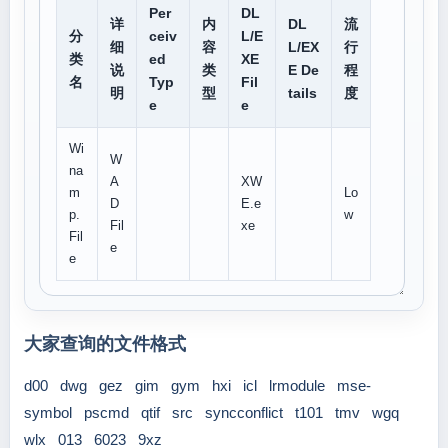
Per
DL
详
内
DL
流
分
ceiv
L/E
细
容
L/EX
行
类
ed
XE
说
类
E De
程
名
Typ
Fil
明
型
tails
度
e
e
Wi
W
na
A
XW
m
Lo
D
E.e
p.
w
Fil
xe
Fil
e
e
大家查询的文件格式
d00
dwg
gez
gim
gym
hxi
icl
lrmodule
mse-
symbol
pscmd
qtif
src
syncconflict
t101
tmv
wgq
wlx
013
6023
9xz