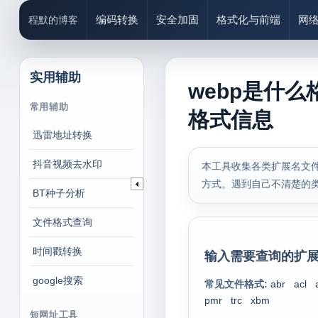
编码转换
安全加固
格式化与前端
网
程默的博客
实用辅助
webp是什么
常用辅助
格式信息
迅雷地址转换
抖音视频去水印
本工具收集各类扩展名文件
方式。遇到自己不清楚的
BT种子分析
文件格式查询
时间戳转换
输入需要查询的扩展
google搜索
常见文件格式:
abr
acl
pmr
trc
xbm
短网址工具