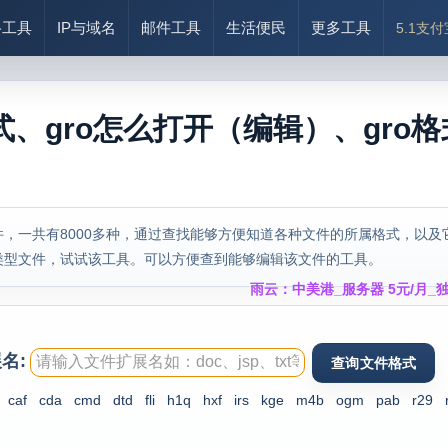
络工具
IP与域名
邮件工具
生活便民
更多工具
5.1支
式、gro怎么打开（编辑）、gro
，一共有8000多种，通过查找能够方便知道各种文件的所属格式，以及
类型文件，试试该工具。可以方便查到能够编辑该文件的工具。
雨云：中美港_服务器 5元/月_独
名:
caf
cda
cmd
dtd
fli
h1q
hxf
irs
kge
m4b
ogm
pab
r29