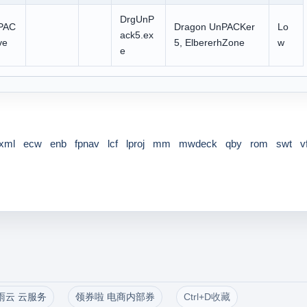
DrgUnP
PAC
Dragon UnPACKer
Lo
ack5.ex
ve
5, ElbererhZone
w
e
xml
ecw
enb
fpnav
lcf
lproj
mm
mwdeck
qby
rom
swt
v
雨云 云服务
领券啦 电商内部券
Ctrl+D收藏