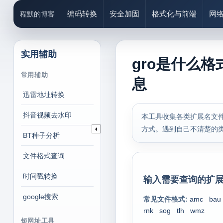
编码转换
安全加固
格式化与前端
网
程默的博客
实用辅助
gro是什么格
常用辅助
息
迅雷地址转换
抖音视频去水印
本工具收集各类扩展名文件
方式。遇到自己不清楚的
BT种子分析
文件格式查询
时间戳转换
输入需要查询的扩展
google搜索
常见文件格式:
amc
bau
rnk
sog
tlh
wmz
短网址工具