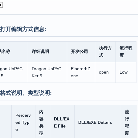
打开编辑方式信息:
执行方
流行程
品名称
详细说明
开发公司
式
度
agon UnPAC
Dragon UnPAC
ElbererhZ
open
Low
 5
Ker 5
one
格式说明、类型说明:
内
流
Perceiv
容
DLL/EX
行
ed Typ
DLL/EXE Details
类
E File
程
e
型
度