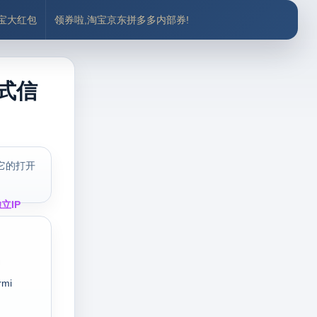
付宝大红包
领券啦,淘宝京东拼多多内部券!
格式信
它的打开
立IP
rmi