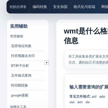
编码转换
安全加固
格式化与前端
网
程默的博客
实用辅助
wmt是什么
常用辅助
信息
迅雷地址转换
抖音视频去水印
本工具收集各类扩展名文件
方式。遇到自己不清楚的
BT种子分析
文件格式查询
时间戳转换
输入需要查询的扩展
google搜索
常见文件格式:
acf
ado
vsx
wm
xlv
短网址工具