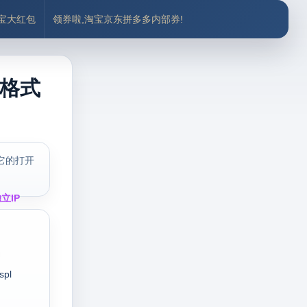
付宝大红包
领券啦,淘宝京东拼多多内部券!
t格式
它的打开
立IP
spl