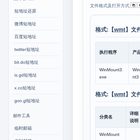
文件格式及打开方式:
短地址还原
微博短地址
格式:【
wmt
】文
百度短地址
twitter短地址
执行程序
产
bit.do短地址
WinMount3.
Wi
is.gd短地址
exe
nt3
x.co短地址
格式:【
wmt
】文
goo.gl短地址
详细
邮件工具
分类名
说明
临时邮箱
WinMount