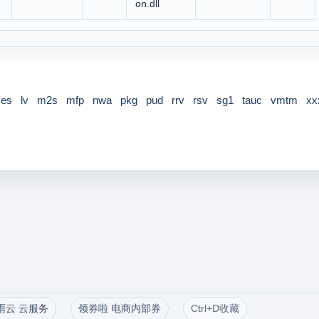
on.dll
ces
lv
m2s
mfp
nwa
pkg
pud
rrv
rsv
sg1
tauc
vmtm
xx
雨云 云服务
领券啦 电商内部券
Ctrl+D收藏