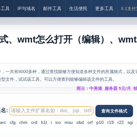
络工具
IP与域名
邮件工具
生活便民
更多工具
5.1支
格式、wmt怎么打开（编辑）、wm
，一共有8000多种，通过查找能够方便知道各种文件的所属格式，以及
类型文件，试试该工具。可以方便查到能够编辑该文件的工具。
雨云：中美港_服务器 5元/月_独
名:
arc
cfg
chm
crd
h1t
i
ico
msu
obd
orf
p10
r19
r22
sgi