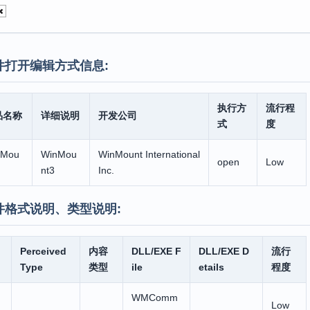
件打开编辑方式信息:
执行方
流行程
品名称
详细说明
开发公司
式
度
nMou
WinMou
WinMount International
open
Low
nt3
Inc.
件格式说明、类型说明:
Perceived
内容
DLL/EXE F
DLL/EXE D
流行
Type
类型
ile
etails
程度
WMComm
Low