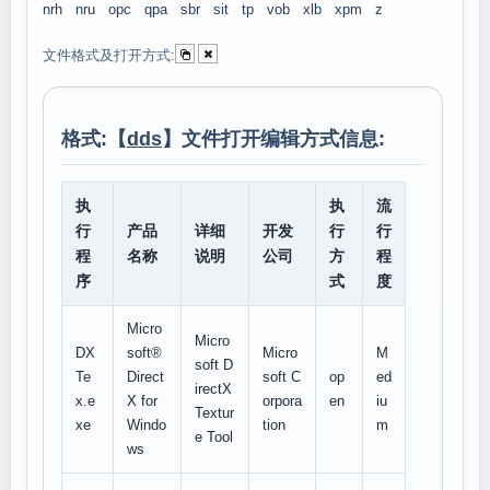
nrh
nru
opc
qpa
sbr
sit
tp
vob
xlb
xpm
z
文件格式及打开方式:
格式:【
dds
】文件打开编辑方式信息:
执
执
流
行
产品
详细
开发
行
行
程
名称
说明
公司
方
程
序
式
度
Micro
Micro
DX
soft®
Micro
M
soft D
Te
Direct
soft C
op
ed
irectX
x.e
X for
orpora
en
iu
Textur
xe
Windo
tion
m
e Tool
ws