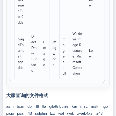
ewe
w
r.Fil
es9.
dds
i
Windo
Dir
Sag
m
ws Im
ect
i
im
eTh
a
age R
Dra
m
ag
umb
g
esourc
Lo
w
a
e/
sIm
er
e, Mic
w
Sur
g
dd
age.
e
rosoft
fac
e
s
dds
s.
Corpor
e
dll
ation
大家查询的文件格式
asm
bcm
dbr
fff
fla
gitattributes
kar
msc
msk
ngp
picio
psa
r43
sqlplan
tzx
wal
wnk
xweb4xsl
z48