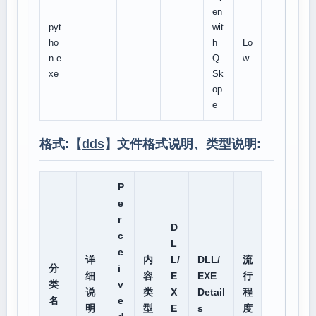
en
pyt
wit
ho
h
Lo
n.e
Q
w
xe
Sk
op
e
格式:【
dds
】文件格式说明、类型说明:
P
e
r
D
c
L
e
详
内
L/
DLL/
流
分
i
细
容
E
EXE
行
类
v
说
类
X
Detail
程
名
e
明
型
E
s
度