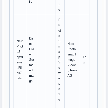
ile
x
e
P
h
ot
o
Dir
Nero
S
ect
Nero
Phot
n
Dra
Photo
oSn
a
w
snap I
apVi
p
Lo
Sur
mage
ewe
Vi
w
fac
Viewe
r.Fil
e
e I
r, Nero
es7.
w
ma
AG
dds
e
ge
r.
e
x
e