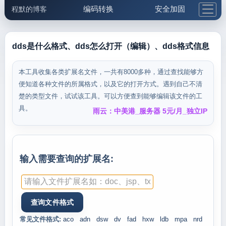
编码转换
安全加固
程默的博客
格式化与前端
网络工具
IP与域名
邮件工具
生活便民
更多工具
dds是什么格式、dds怎么打开（编辑）、dds格式信息
5.1支付宝大红包
本工具收集各类扩展名文件，一共有8000多种，通过查找能够方
便知道各种文件的所属格式，以及它的打开方式。遇到自己不清
楚的类型文件，试试该工具。可以方便查到能够编辑该文件的工
具。
雨云：中美港_服务器 5元/月_独立IP
输入需要查询的扩展名:
常见文件格式:
aco
adn
dsw
dv
fad
hxw
ldb
mpa
nrd