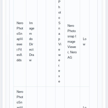
P
h
ot
o
Nero
Im
S
Nero
Phot
age
n
Photo
oSn
m
a
snap I
apVi
do
p
Lo
mage
ewe
Dir
Vi
w
Viewe
r.Fil
ect
e
r, Nero
es8.
Dra
w
AG
dds
w
e
r.
e
x
e
Nero
Phot
oSn
apVi
Lo