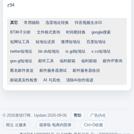
z94
其它
常用辅助
迅雷地址转换
抖音视频去水印
BT种子分析
文件格式查询
时间戳转换
google搜索
短网址工具
短地址还原
微博短地址
百度短地址
twitter短地址
bit.do短地址
is.gd短地址
x.co短地址
goo.gl短地址
邮件工具
临时邮箱
临时邮箱
邮件IP查询
匿名邮件发送
邮件服务器测试
邮件服务器收信
邮箱真实性检查
AI 与其他
清除AI创作痕迹
© 2026查错IT网. Update:2026-08-06
赞助
广告(Ad)
雨云 云服务
领券啦 电商内部券
Ctrl+D收藏