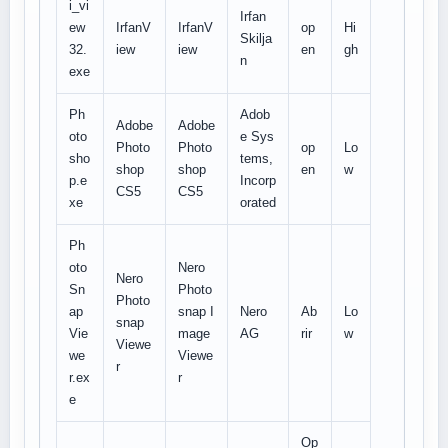
i_vi
Irfan
ew
IrfanV
IrfanV
op
Hi
Skilja
32.
iew
iew
en
gh
n
exe
Ph
Adob
Adobe
Adobe
oto
e Sys
Photo
Photo
op
Lo
sho
tems,
shop
shop
en
w
p.e
Incorp
CS5
CS5
xe
orated
Ph
oto
Nero
Nero
Sn
Photo
Photo
ap
snap I
Nero
Ab
Lo
snap
Vie
mage
AG
rir
w
Viewe
we
Viewe
r
r.ex
r
e
Op