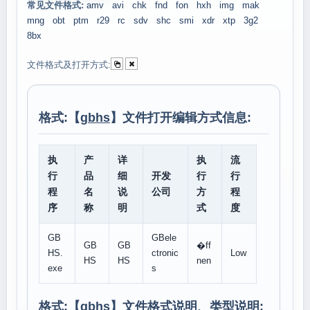
常见文件格式:
amv
avi
chk
fnd
fon
hxh
img
mak
mng
obt
ptm
r29
rc
sdv
shc
smi
xdr
xtp
3g2
8bx
文件格式及打开方式:
格式:【
gbhs
】文件打开编辑方式信息:
执
产
详
执
流
行
品
细
开发
行
行
程
名
说
公司
方
程
序
称
明
式
度
GB
GBele
GB
GB
�ff
HS.
ctronic
Low
HS
HS
nen
exe
s
格式:【
gbhs
】文件格式说明、类型说明: