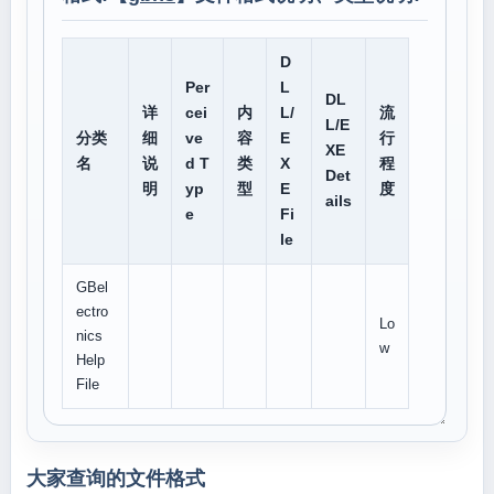
D
Per
L
DL
详
cei
内
L/
流
L/E
分类
细
ve
容
E
行
XE
名
说
d T
类
X
程
Det
明
yp
型
E
度
ails
e
Fi
le
GBel
ectro
Lo
nics
w
Help
File
大家查询的文件格式