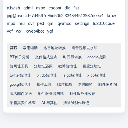
a1wish
adml
aspx
cscont
dlx
flst
jpg@oscsid=7d4567e9bd50b2f334844513937d0ea4
kraw
mpd
mu
ovf
ped
qml
qwmod
settings
tu2010code
vqf
wxi
xweb4bot
ygf
其它
常用辅助
迅雷地址转换
抖音视频去水印
BT种子分析
文件格式查询
时间戳转换
google搜索
短网址工具
短地址还原
微博短地址
百度短地址
twitter短地址
bit.do短地址
is.gd短地址
x.co短地址
goo.gl短地址
邮件工具
临时邮箱
临时邮箱
邮件IP查询
匿名邮件发送
邮件服务器测试
邮件服务器收信
邮箱真实性检查
AI 与其他
清除AI创作痕迹