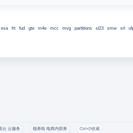
exa
frt
fud
gte
m4e
mcc
mvg
partitions
sl23
smw
srl
uf
雨云 云服务
领券啦 电商内部券
Ctrl+D收藏