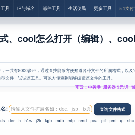
络工具
IP与域名
邮件工具
生活便民
更多工具
5.1支
格式、cool怎么打开（编辑）、coo
，一共有8000多种，通过查找能够方便知道各种文件的所属格式，以及
类型文件，试试该工具。可以方便查到能够编辑该文件的工具。
雨云：中美港_服务器 5元/月_独
名:
dds
der
h
h1w
j2k
kgb
mdb
mfp
nmd
pea
pif
pml
qt
shc