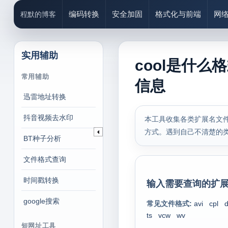
编码转换
安全加固
格式化与前端
网
程默的博客
实用辅助
cool是什么
常用辅助
信息
迅雷地址转换
抖音视频去水印
本工具收集各类扩展名文件
方式。遇到自己不清楚的
BT种子分析
文件格式查询
时间戳转换
输入需要查询的扩展
google搜索
常见文件格式:
avi
cpl
ts
vcw
wv
短网址工具