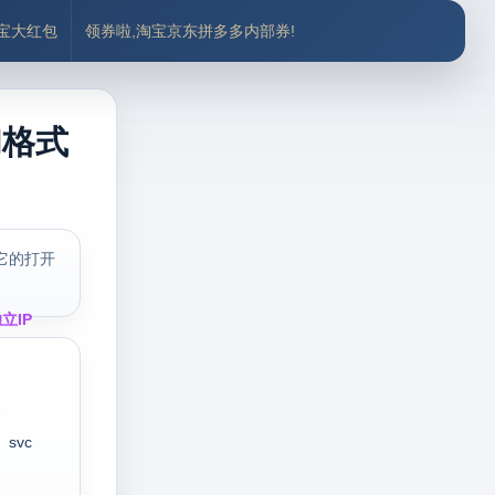
付宝大红包
领券啦,淘宝京东拼多多内部券!
l格式
它的打开
立IP
svc