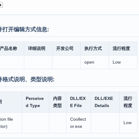
件打开编辑方式信息:
产品名称
详细说明
开发公司
执行方式
流行程度
open
Low
件格式说明、类型说明:
Perceive
内容
DLL/EX
DLL/EXE
流行
明
d Type
类型
E File
Details
程度
ion file
Coollect
Low
tor)
or.exe