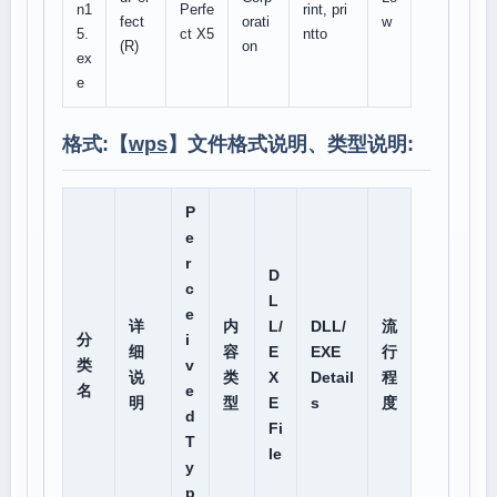
n1
Perfe
rint, pri
fect
orati
w
5.
ct X5
ntto
(R)
on
ex
e
格式:【
wps
】文件格式说明、类型说明:
P
e
r
D
c
L
e
详
内
L/
DLL/
流
分
i
细
容
E
EXE
行
类
v
说
类
X
Detail
程
名
e
明
型
E
s
度
d
Fi
T
le
y
p