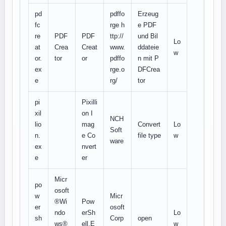
pd
pdffo
Erzeug
fc
rge h
e PDF
re
PDF
PDF
ttp://
und Bil
Lo
at
Crea
Creat
www.
ddateie
w
or.
tor
or
pdffo
n mit P
ex
rge.o
DFCrea
e
rg/
tor
pi
Pixilli
xil
on I
NCH
lio
mag
Convert
Lo
Soft
n.
e Co
file type
w
ware
ex
nvert
e
er
Micr
po
osoft
w
Micr
®Wi
Pow
er
osoft
ndo
erSh
Lo
sh
Corp
open
ws®
ell.E
w