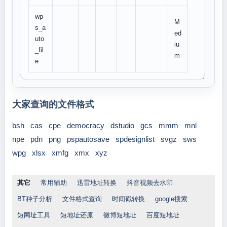
wp
M
s_a
ed
uto
iu
_fil
m
e
大家查询的文件格式
bsh
cas
cpe
democracy
dstudio
gcs
mmm
mnl
npe
pdn
png
pspautosave
spdesignlist
svgz
sws
wpg
xlsx
xmfg
xmx
xyz
其它
常用辅助
迅雷地址转换
抖音视频去水印
BT种子分析
文件格式查询
时间戳转换
google搜索
短网址工具
短地址还原
微博短地址
百度短地址