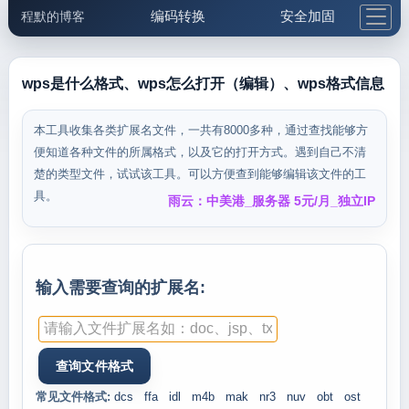
编码转换
安全加固
程默的博客
格式化与前端
网络工具
IP与域名
邮件工具
生活便民
更多工具
wps是什么格式、wps怎么打开（编辑）、wps格式信息
5.1支付宝大红包
本工具收集各类扩展名文件，一共有8000多种，通过查找能够方
便知道各种文件的所属格式，以及它的打开方式。遇到自己不清
楚的类型文件，试试该工具。可以方便查到能够编辑该文件的工
具。
雨云：中美港_服务器 5元/月_独立IP
输入需要查询的扩展名:
常见文件格式:
dcs
ffa
idl
m4b
mak
nr3
nuv
obt
ost