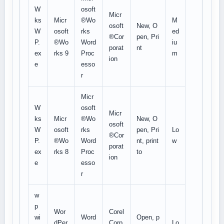
W
osoft
Micr
ks
Micr
®Wo
M
osoft
New, O
W
osoft
rks
ed
®Cor
pen, Pri
P.
®Wo
Word
iu
porat
nt
ex
rks 9
Proc
m
ion
e
esso
r
Micr
W
osoft
Micr
ks
Micr
®Wo
New, O
osoft
W
osoft
rks
pen, Pri
Lo
®Cor
P.
®Wo
Word
nt, print
w
porat
ex
rks 8
Proc
to
ion
e
esso
r
w
p
Wor
Corel
wi
Word
Open, p
dPer
Corp
Lo