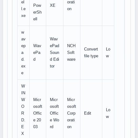
el
orati
Pow
XE
l.e
on
erSh
xe
ell
w
av
Wav
ep
Wav
ePad
NCH
Convert
Lo
a
ePa
Soun
Soft
file type
w
d.
d
d Edi
ware
ex
tor
e
W
IN
W
Micr
Micr
Micr
O
osoft
osoft
osoft
Lo
R
Offic
Offic
Corp
Edit
w
D.
e 20
e Wo
orati
E
03
rd
on
X