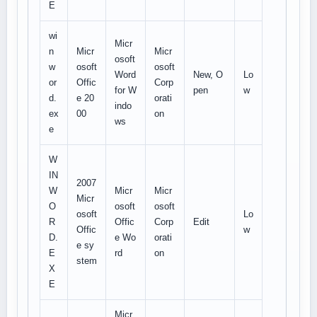
E
wi
Micr
n
Micr
Micr
osoft
w
osoft
osoft
Word
New, O
Lo
or
Offic
Corp
for W
pen
w
d.
e 20
orati
indo
ex
00
on
ws
e
W
IN
2007
W
Micr
Micr
Micr
O
osoft
osoft
osoft
Lo
R
Offic
Corp
Edit
Offic
w
D.
e Wo
orati
e sy
E
rd
on
stem
X
E
Micr