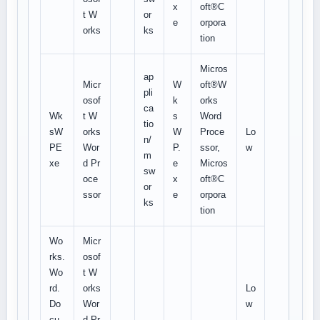
x
oft®C
t W
or
e
orpora
orks
ks
tion
Micros
ap
Micr
W
oft®W
pli
osof
k
orks
ca
Wk
t W
s
Word
tio
sW
orks
W
Proce
Lo
n/
PE
Wor
P.
ssor,
w
m
xe
d Pr
e
Micros
sw
oce
x
oft®C
or
ssor
e
orpora
ks
tion
Wo
Micr
rks.
osof
Wo
t W
rd.
orks
Lo
Do
Wor
w
cu
d Pr