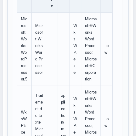
e
Mic
Micros
ros
Micr
W
oft®W
oft
osof
k
orks
Wo
t W
s
Word
rks.
orks
W
Proce
Lo
Wo
Wor
P.
ssor,
w
rdP
d Pr
e
Micros
roc
oce
x
oft®C
ess
ssor
e
orpora
or.5
tion
Micros
Trait
ap
W
oft®W
eme
pli
k
orks
nt d
ca
Wk
s
Word
e te
tio
sW
W
Proce
Lo
xte
n/
PE
P.
ssor,
w
Micr
m
xe
e
Micros
osof
sw