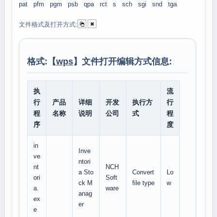
pat
pfm
pgm
psb
qpa
rct
s
sch
sgi
snd
tga
文件格式及打开方式:
格式:【
wps
】文件打开编辑方式信息:
执
流
行
产品
详细
开发
执行方
行
程
名称
说明
公司
式
程
序
度
in
Inve
ve
ntori
nt
NCH
a Sto
Convert
Lo
ori
Soft
ck M
file type
w
a.
ware
anag
ex
er
e