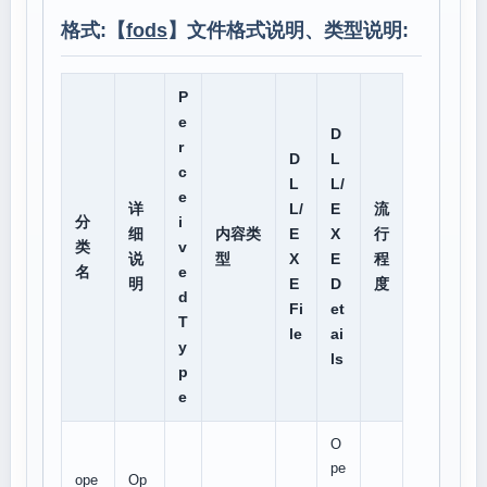
格式:【
fods
】文件格式说明、类型说明:
P
e
D
r
D
L
c
L
L/
e
详
L/
E
流
分
i
细
内容类
E
X
行
类
v
说
型
X
E
程
名
e
明
E
D
度
d
Fi
et
T
le
ai
y
ls
p
e
O
pe
ope
Op