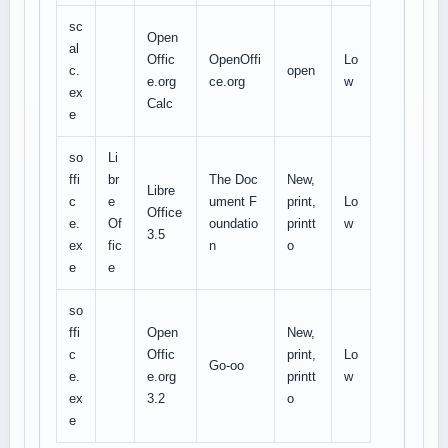
sc
Open
al
Offic
OpenOffi
Lo
c.
open
e.org
ce.org
w
ex
Calc
e
so
Li
ffi
br
The Doc
New,
Libre
c
e
ument F
print,
Lo
Office
e.
Of
oundatio
printt
w
3.5
ex
fic
n
o
e
e
so
ffi
Open
New,
c
Offic
print,
Lo
Go-oo
e.
e.org
printt
w
ex
3.2
o
e