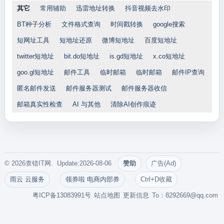
其它
常用辅助
迅雷地址转换
抖音视频去水印
BT种子分析
文件格式查询
时间戳转换
google搜索
短网址工具
短地址还原
微博短地址
百度短地址
twitter短地址
bit.do短地址
is.gd短地址
x.co短地址
goo.gl短地址
邮件工具
临时邮箱
临时邮箱
邮件IP查询
匿名邮件发送
邮件服务器测试
邮件服务器收信
邮箱真实性检查
AI 与其他
清除AI创作痕迹
© 2026查错IT网. Update:2026-08-06
赞助
广告(Ad)
雨云 云服务
领券啦 电商内部券
Ctrl+D收藏
粤ICP备13083991号
站点地图
更新信息
To：
8292669@qq.com