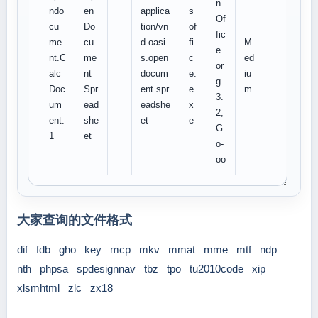
n
ndo
en
applica
s
Of
cu
Do
tion/vn
of
fic
me
cu
d.oasi
fi
M
e.
nt.C
me
s.open
c
ed
or
alc
nt
docum
e.
iu
g
Doc
Spr
ent.spr
e
m
3.
um
ead
eadshe
x
2,
ent.
she
et
e
G
1
et
o-
oo
大家查询的文件格式
dif
fdb
gho
key
mcp
mkv
mmat
mme
mtf
ndp
nth
phpsa
spdesignnav
tbz
tpo
tu2010code
xip
xlsmhtml
zlc
zx18