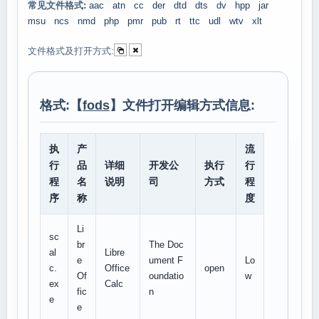
常见文件格式:
aac
atn
cc
der
dtd
dts
dv
hpp
jar
msu
ncs
nmd
php
pmr
pub
rt
ttc
udl
wtv
xlt
文件格式及打开方式:
格式:【
fods
】文件打开编辑方式信息:
执
产
流
行
品
详细
开发公
执行
行
程
名
说明
司
方式
程
序
称
度
Li
sc
br
The Doc
al
Libre
e
ument F
Lo
c.
Office
open
Of
oundatio
w
ex
Calc
fic
n
e
e