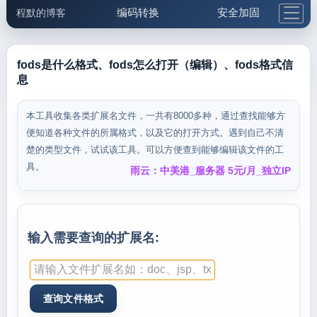
编码转换
安全加固
程默的博客
格式化与前端
网络工具
IP与域名
邮件工具
生活便民
更多工具
fods是什么格式、fods怎么打开（编辑）、fods格式信
息
5.1支付宝大红包
本工具收集各类扩展名文件，一共有8000多种，通过查找能够方
便知道各种文件的所属格式，以及它的打开方式。遇到自己不清
楚的类型文件，试试该工具。可以方便查到能够编辑该文件的工
具。
雨云：中美港_服务器 5元/月_独立IP
输入需要查询的扩展名: