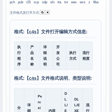
pch
pub
r25
scp
sdp
sln
tta
txt
wav
wcs
z
8ba
文件格式及打开方式:
格式:【
c4s
】文件打开编辑方式信息:
执
产
详
开
行
品
细
发
执行
流行
程
名
说
公
方式
程度
序
称
明
司
格式:【
c4s
】文件格式说明、类型说明:
D
Pe
L
DL
rc
详
L/
L/E
流
分
ei
细
内容
E
XE
行