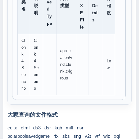
类
ve
说
类型
X
De
程
名
d
明
E
tail
度
Ty
Fi
s
pe
le
Cl
Cl
on
on
applic
k
k
ation/v
4.
4
Lo
nd.clo
S
Sc
w
nk.c4g
ce
en
roup
na
ari
rio
o
大家查询的文件格式
celtx
cfml
ds3
dsr
kgb
miff
nsr
polarpoolsavedgame
rfx
sbs
sng
v2t
vtf
wlz
xql