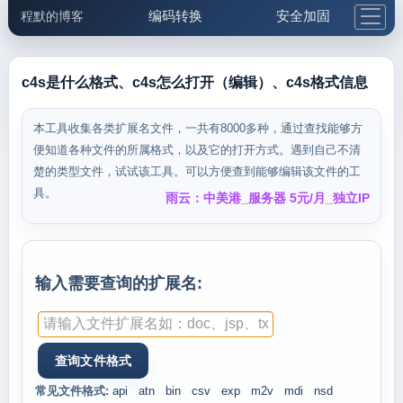
编码转换
安全加固
程默的博客
格式化与前端
网络工具
IP与域名
邮件工具
生活便民
更多工具
c4s是什么格式、c4s怎么打开（编辑）、c4s格式信息
5.1支付宝大红包
本工具收集各类扩展名文件，一共有8000多种，通过查找能够方
便知道各种文件的所属格式，以及它的打开方式。遇到自己不清
楚的类型文件，试试该工具。可以方便查到能够编辑该文件的工
具。
雨云：中美港_服务器 5元/月_独立IP
输入需要查询的扩展名:
常见文件格式:
api
atn
bin
csv
exp
m2v
mdi
nsd