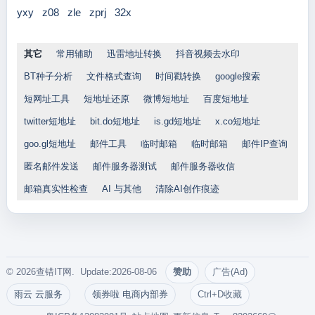
yxy
z08
zle
zprj
32x
其它
常用辅助
迅雷地址转换
抖音视频去水印
BT种子分析
文件格式查询
时间戳转换
google搜索
短网址工具
短地址还原
微博短地址
百度短地址
twitter短地址
bit.do短地址
is.gd短地址
x.co短地址
goo.gl短地址
邮件工具
临时邮箱
临时邮箱
邮件IP查询
匿名邮件发送
邮件服务器测试
邮件服务器收信
邮箱真实性检查
AI 与其他
清除AI创作痕迹
© 2026查错IT网. Update:2026-08-06
赞助
广告(Ad)
雨云 云服务
领券啦 电商内部券
Ctrl+D收藏