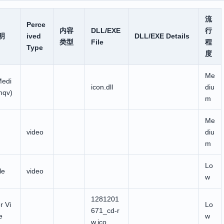
流
Perce
内容
DLL/EXE
行
明
ived
DLL/EXE Details
类型
File
程
Type
度
Me
edi
icon.dll
diu
.mqv)
m
Me
video
diu
m
Lo
le
video
w
1281201
r Vi
Lo
671_cd-r
e
w
w.ico