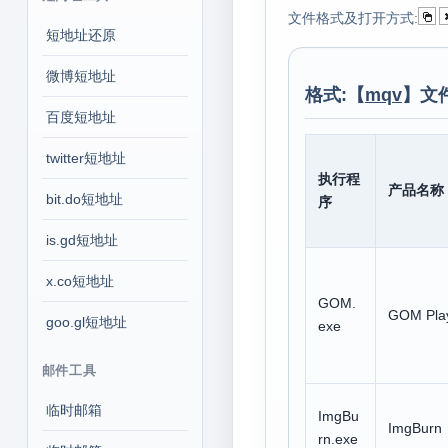
文件格式及打开方式:
短地址还原
微博短地址
格式:【
mqv
】文
百度短地址
twitter短地址
执行程
产品名称
bit.do短地址
序
is.gd短地址
x.co短地址
GOM.
GOM Pla
goo.gl短地址
exe
邮件工具
临时邮箱
ImgBu
ImgBurn
rn.exe