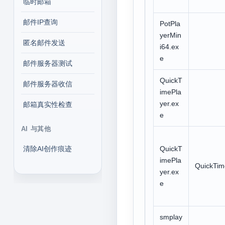
临时邮箱
邮件IP查询
PotPla
yerMin
匿名邮件发送
i64.ex
e
邮件服务器测试
QuickT
邮件服务器收信
imePla
yer.ex
邮箱真实性检查
e
AI 与其他
清除AI创作痕迹
QuickT
imePla
QuickTim
yer.ex
e
smplay