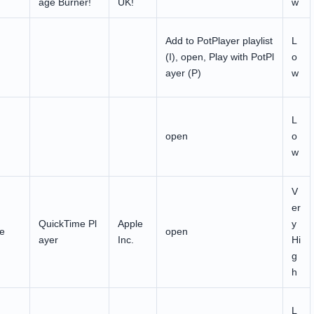
age Burner!
UK!
w
Add to PotPlayer playlist
L
(I), open, Play with PotPl
o
ayer (P)
w
L
open
o
w
V
er
QuickTime Pl
Apple
y
e
open
ayer
Inc.
Hi
g
h
L