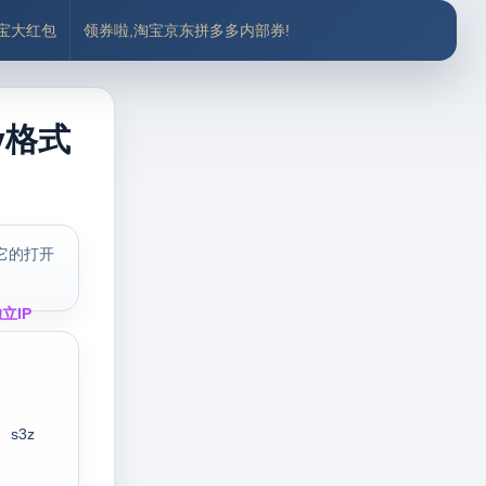
付宝大红包
领券啦,淘宝京东拼多多内部券!
v格式
它的打开
立IP
s3z