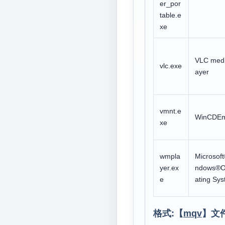
er_por
table.e
xe
VLC medi
vlc.exe
ayer
vmnt.e
WinCDE
xe
wmpla
Microsof
yer.ex
ndows®O
e
ating Sy
格式:【
mqv
】文