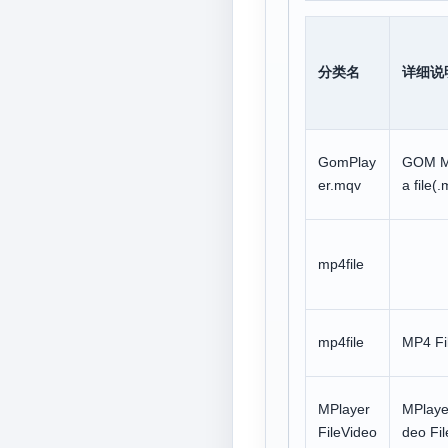
分类名
详细说
GomPlay
GOM M
er.mqv
a file(
mp4file
mp4file
MP4 Fi
MPlayer
MPlaye
FileVideo
deo Fil