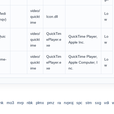
video/
edi
Lo
quickt
Icon.dll
.mqv)
w
ime
video/
QuickTim
Quic
QuickTime Player,
Lo
quickt
ePlayer.e
Apple Inc.
w
ime
xe
video/
QuickTim
QuickTime Player,
ime-
Lo
quickt
ePlayer.e
Apple Computer, I
w
ime
xe
nc.
nk
mo3
mrp
nbk
plmx
pmz
ra
rvproj
spc
stm
sxg
vdi