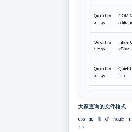
QuickTim
GOM M
e.mqv
a file(
QuickTim
Filme 
e.mqv
kTime
QuickTim
QuickT
e.mqv
film
大家查询的文件格式
gbs
gpj
jfi
ldf
magic
m
zlh