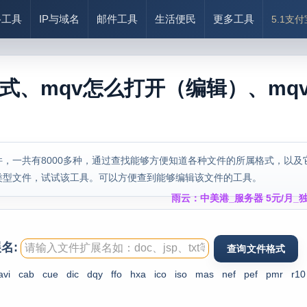
络工具
IP与域名
邮件工具
生活便民
更多工具
5.1支
格式、mqv怎么打开（编辑）、mq
，一共有8000多种，通过查找能够方便知道各种文件的所属格式，以及
类型文件，试试该工具。可以方便查到能够编辑该文件的工具。
雨云：中美港_服务器 5元/月_独
名:
avi
cab
cue
dic
dqy
ffo
hxa
ico
iso
mas
nef
pef
pmr
r10