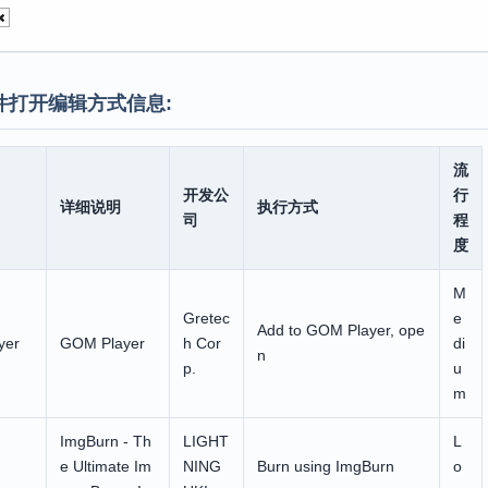
件打开编辑方式信息:
流
开发公
行
详细说明
执行方式
司
程
度
M
Gretec
e
Add to GOM Player, ope
yer
GOM Player
h Cor
di
n
p.
u
m
ImgBurn - Th
LIGHT
L
e Ultimate Im
NING
Burn using ImgBurn
o