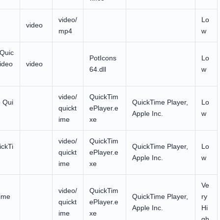
video/
Lo
video
mp4
w
Quic
PotIcons
Lo
ideo
video
64.dll
w
video/
QuickTim
o Qui
QuickTime Player,
Lo
quickt
ePlayer.e
Apple Inc.
w
ime
xe
video/
QuickTim
ickTi
QuickTime Player,
Lo
quickt
ePlayer.e
Apple Inc.
w
ime
xe
Ve
video/
QuickTim
ime
QuickTime Player,
ry
quickt
ePlayer.e
Apple Inc.
Hi
ime
xe
gh