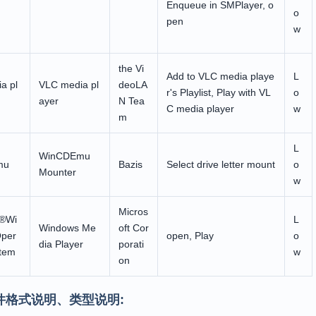
Enqueue in SMPlayer, o
o
pen
w
the Vi
Add to VLC media playe
L
a pl
VLC media pl
deoLA
r's Playlist, Play with VL
o
ayer
N Tea
C media player
w
m
L
WinCDEmu
mu
Bazis
Select drive letter mount
o
Mounter
w
Micros
t®Wi
L
Windows Me
oft Cor
per
open, Play
o
dia Player
porati
stem
w
on
件格式说明、类型说明: