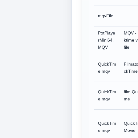
mqvFile
PotPlaye
MQV - 
rMini64.
ktime v
MQV
file
QuickTim
Filmat
e.mqv
ckTime
QuickTim
film Qu
e.mqv
me
QuickTim
QuickT
e.mqv
Movie