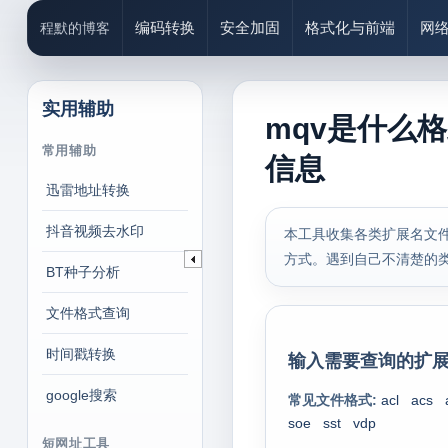
编码转换
安全加固
格式化与前端
网
程默的博客
实用辅助
mqv是什么
常用辅助
信息
迅雷地址转换
抖音视频去水印
本工具收集各类扩展名文件
方式。遇到自己不清楚的
BT种子分析
文件格式查询
时间戳转换
输入需要查询的扩展
google搜索
常见文件格式:
acl
acs
soe
sst
vdp
短网址工具