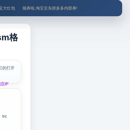
付宝大红包
领券啦,淘宝京东拼多多内部券!
sm格
它的打开
立IP
trc