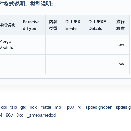
件格式说明、类型说明:
Perceive
内容
DLL/EX
DLL/EXE
流行
详细说明
d Type
类型
E File
Details
程度
Merge
Low
Module
Low
dbl
fzip
gfd
lrcx
matte
mp+
p00
rdl
spdesignopen
spdesig
4
86v
8xq
_zmeoamedcd