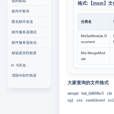
临时邮箱
格式:【
msm
】文
邮件IP查询
匿名邮件发送
分类名
邮件服务器测试
MaSaIModule.D
ocument
邮件服务器收信
邮箱真实性检查
Msi.MergeMod
ule
AI 与其他
清除AI创作痕迹
大家查询的文件格式
aimppl
bat_6d6f4bc5
ctb
xg1
xss
xweb3xoml
zx1