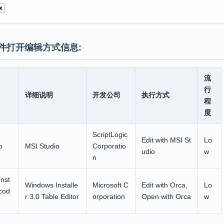
件打开编辑方式信息:
流
行
详细说明
开发公司
执行方式
程
度
ScriptLogic
Edit with MSI St
Lo
o
MSI Studio
Corporatio
udio
w
n
nst
Windows Installe
Microsoft C
Edit with Orca,
Lo
icod
r 3.0 Table Editor
orporation
Open with Orca
w