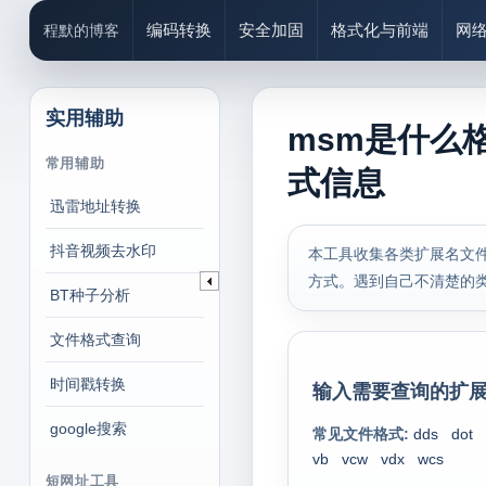
编码转换
安全加固
格式化与前端
网
程默的博客
实用辅助
msm是什么
常用辅助
式信息
迅雷地址转换
抖音视频去水印
本工具收集各类扩展名文件
方式。遇到自己不清楚的
BT种子分析
文件格式查询
时间戳转换
输入需要查询的扩展
google搜索
常见文件格式:
dds
dot
vb
vcw
vdx
wcs
短网址工具