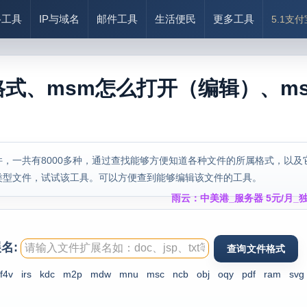
络工具
IP与域名
邮件工具
生活便民
更多工具
5.1支
格式、msm怎么打开（编辑）、m
，一共有8000多种，通过查找能够方便知道各种文件的所属格式，以及
类型文件，试试该工具。可以方便查到能够编辑该文件的工具。
雨云：中美港_服务器 5元/月_独
名:
f4v
irs
kdc
m2p
mdw
mnu
msc
ncb
obj
oqy
pdf
ram
svg