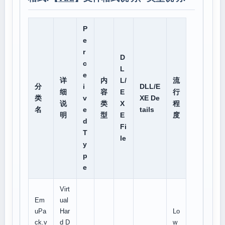
P
e
r
D
c
L
e
详
内
L/
流
分
i
DLL/E
细
容
E
行
类
v
XE De
说
类
X
程
名
e
tails
明
型
E
度
d
Fi
T
le
y
p
e
Virt
Em
ual
uPa
Har
Lo
ck.v
d D
w