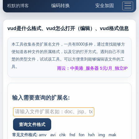
编码转换
安全加固
程默的博客
格式化与前端
网络工具
IP与域名
邮件工具
生活便民
更多工具
vud是什么格式、vud怎么打开（编辑）、vud格式信息
5.1支付宝大红包
本工具收集各类扩展名文件，一共有8000多种，通过查找能够方
便知道各种文件的所属格式，以及它的打开方式。遇到自己不清
楚的类型文件，试试该工具。可以方便查到能够编辑该文件的工
具。
雨云：中美港_服务器 5元/月_独立IP
输入需要查询的扩展名:
常见文件格式:
amv
avi
chk
fnd
fon
hxh
img
mak