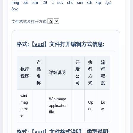
mng
obt
ptm
r29
rc
sdv
shc
smi
xdr
xtp
3g2
8bx
文件格式及打开方式:
格式:【
vud
】文件打开编辑方式信息:
产
开
执
流
执行
品
发
行
行
详细说明
程序
名
公
方
程
称
司
式
度
wini
WinImage
mag
Op
Lo
application
e.ex
en
w
file
e
格式:【
vud
】文件格式说明、类型说明: