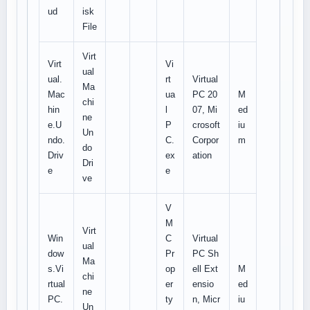
ud
isk
File
Virt
Virt
Vi
ual
ual.
rt
Virtual
Ma
Mac
ua
PC 20
M
chi
hin
l
07, Mi
ed
ne
e.U
P
crosoft
iu
Un
ndo.
C.
Corpor
m
do
Driv
ex
ation
Dri
e
e
ve
V
M
Virt
Win
C
Virtual
ual
dow
Pr
PC Sh
Ma
s.Vi
op
ell Ext
M
chi
rtual
er
ensio
ed
ne
PC.
ty
n, Micr
iu
Un