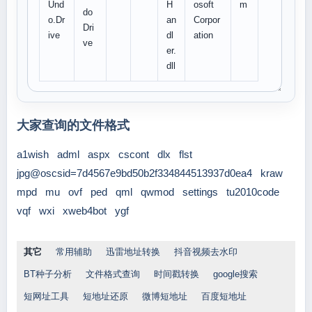
Und
H
osoft
m
do
o.Dr
an
Corpor
Dri
ive
dl
ation
ve
er.
dll
大家查询的文件格式
a1wish
adml
aspx
cscont
dlx
flst
jpg@oscsid=7d4567e9bd50b2f334844513937d0ea4
kraw
mpd
mu
ovf
ped
qml
qwmod
settings
tu2010code
vqf
wxi
xweb4bot
ygf
其它
常用辅助
迅雷地址转换
抖音视频去水印
BT种子分析
文件格式查询
时间戳转换
google搜索
短网址工具
短地址还原
微博短地址
百度短地址